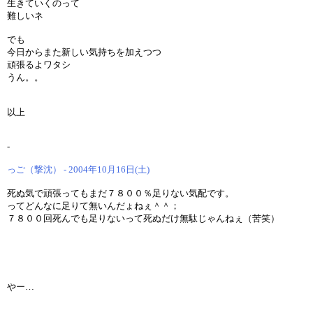
生きていくのって
難しいネ
でも
今日からまた新しい気持ちを加えつつ
頑張るよワタシ
うん。。
以上
-
っご（撃沈） - 2004年10月16日(土)
死ぬ気で頑張ってもまだ７８００％足りない気配です。
ってどんなに足りて無いんだょねぇ＾＾；
７８００回死んでも足りないって死ぬだけ無駄じゃんねぇ（苦笑）
やー…