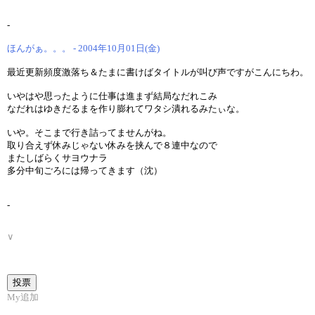
-
ほんがぁ。。。 - 2004年10月01日(金)
最近更新頻度激落ち＆たまに書けばタイトルが叫び声ですがこんにちわ。
いやはや思ったように仕事は進まず結局なだれこみ
なだれはゆきだるまを作り膨れてワタシ潰れるみたぃな。
いや。そこまで行き詰ってませんがね。
取り合えず休みじゃない休みを挟んで８連中なので
またしばらくサヨウナラ
多分中旬ごろには帰ってきます（沈）
-
∨
My追加