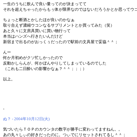
一生のうちに飲んで良い量ってのが決まってて
それを超えちゃったからもぅ体が限界なのではないだろうかとか思ってウ
ちょっと断酒とかしたほが良いのかなぁ
取り合えず濃縮ウコンなるサプリメントとか買ってみた（笑）
あと久々に文房具買いに買い物行って
本当はハンズへ行きたいんだけど
新宿まで出るのがおっくぅだったので駅前の文具屋で妥協＾＾；
んー
何か月初めがクソ忙しかったので
反動かしらんが、何かぼんやりしてしまっているのでした
（これも二日酔いの影響かなぁ？＾＾；；；）
以上。
-
ぬ？ - 2004年10月12日(火)
気づいたらＴＯＰのカウンタの数字が勝手に変わってますねん。。
あの丸々しぃの好きだったのに。つぃでにリセットされてるし＾＾；