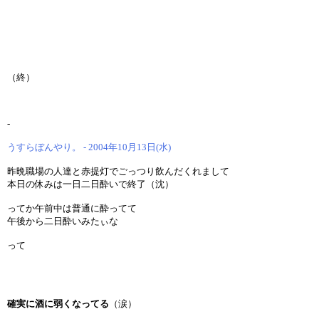
（終）
-
うすらぼんやり。 - 2004年10月13日(水)
昨晩職場の人達と赤提灯でごっつり飲んだくれまして
本日の休みは一日二日酔いで終了（沈）
ってか午前中は普通に酔ってて
午後から二日酔いみたぃな
って
確実に酒に弱くなってる
（涙）