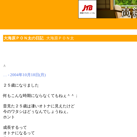
大海原ＰＯＮ太の日記
...大海原ＰＯＮ太
∧
… - 2004年10月18日(月)
２５歳になりました
何もこんな時期にならなくてもねぇ＾＾；
昔見た２５歳は凄いオトナに見えたけど
今のワタシはどぅなんでしょうねぇ。
ホント
成長するって
オトナになるって