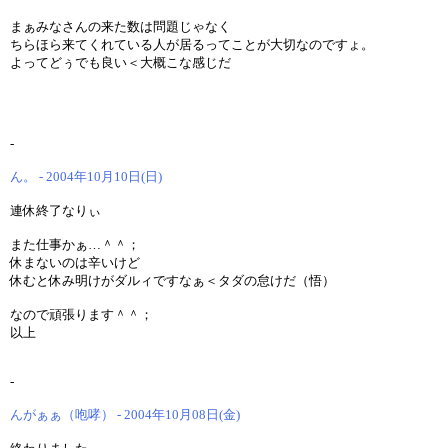
まぁみなさんの来た数は問題じゃなく
ちらほら来てくれている人が居るってことが大切なのですょ。
よってどぅでも良い＜大概こな感じだ
-
ん。 - 2004年10月10日(日)
連休終了なりぃ
また仕事かぁ…＾＾；
休まないのは辛いけど
休むと休み明けがダルィですなぁ＜タダの怠けだ（悟）
なので頑張ります＾＾；
以上
-
んがぁぁ（咆哮） - 2004年10月08日(金)