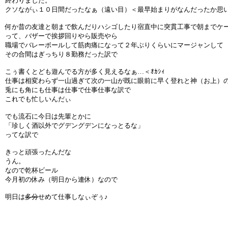
終わりました。
クソながぃ１０日間だったなぁ（遠い目）＜最早始まりがなんだったか思
何か昔の友達と朝まで飲んだりハシゴしたり宿直中に突貫工事で朝までケ
って、バザーで挨拶回りやら販売やら
職場でバレーボールして筋肉痛になって２年ぶりくらいにマージャンして
その合間はぎっちり８勤務だった訳で
こぅ書くとども遊んでる方が多く見えるなぁ…＜ｵｶｼｨ
仕事は相変わらず一山過ぎて次の一山が既に眼前に早く登れと神（お上）
兎にも角にも仕事は仕事で仕事仕事な訳で
これでも忙しいんだぃ
でも流石に今日は先輩とかに
「珍しく酒以外でグデングデンになっとるな」
ってな訳で
きっと頑張ったんだな
うん。
なので乾杯ビール
今月初の休み（明日から連休）なので
明日は
多分
せめて仕事しなぃぞぅ♪