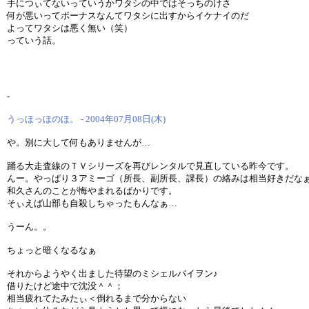
手につぃてないっていうかワタシの中ではそっちのけさ
何が悪いってボーナスなんてワタシに出すからイケナイのだ
よってワタシは悪く無い（笑）
っていう話。
-
うっほっほのほ。 - 2004年07月08日(木)
や。別に大して何もありませんが…
踊る大走査線のＴＶシリーズを再びレンタルで見直している昨今です。
んー。やっぱり３アミーゴ（所長、副所長、課長）の絡みは相当好きだな
和久さんのことが悔やまれるばかりです。
そぃえば山部も自殺しちゃったもんなぁ…
うーん。。
ちょっと暗くなるなぁ
それからようやく出ました待望のミシェルバイヲン♪
借りたけど途中で沈没＾＾；
相当疲れてたみたぃ＜倒れるまで分からない