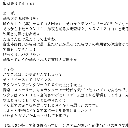
散財祭りです（ぉ）
まーず。
踊る大走査線祭（笑）
ＭＯＶＩ２（赤）を見て（３回ｗ）、それからテレビシリーズが見たくな
そっからまたＭＯＶＩ１、深夜も踊る大走査線２、ＭＯＶＩ２（白）と走
映画とお酒はお友達ｗ
まぁそんだけ見まくってますわ。
音楽格好良いから白は是非見たいとか思ってたらウチの利用者の保護者が
て白もってきたょ！
びっくり。
パクリたい
踊るっていうか踊らされ大走査線大展開中ｗ
Ｙｓ祭
さてこれはナンテ読むんでしょう？
そぅ「イース」でゴザイマス。
アクションファンタジーＲＰＧの元祖たる元祖。
音楽、ストーリー、キャラクターで一時代を気づいた（ハズ）である作品
ワタシは２をＦＣで＜当時さすがにＰＣゲームはできる環境もってませー
やぁどぅしても１からまたやりたくて
ＰＣ版での完全版を買ってしまおぅかとも思ったのですが
ちょっと手軽にＰＳ２でエターナルを買いましたとさ
ひたすらガツガツ体当たりしてる訳です
（※ボタン押しで剣を降るっていうシステムが無いため体当たりの向きで