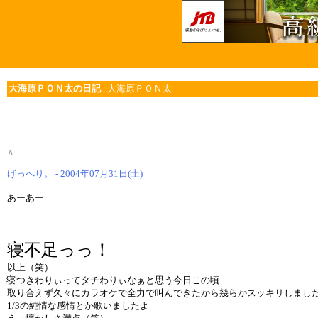
大海原ＰＯＮ太の日記
...大海原ＰＯＮ太
∧
げっへり。 - 2004年07月31日(土)
あーあー
寝不足っっ！
以上（笑）
寝つきわりぃってタチわりぃなぁと思う今日この頃
取り合えず久々にカラオケで全力で叫んできたから幾らかスッキリしまし
1/3の純情な感情とか歌いましたよ