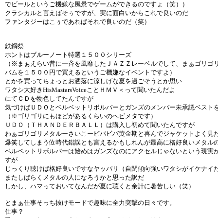
でビールというご機嫌な風景でゲームができるのですょ（笑））
クラシカルと言えばそぅですが、実に面白いからこれで良いのだ
ファンタジーはこぅであればそれで良いのだ（笑）
鉄鋼祭
ホントはブルーノート特選１５００シリーズ
（※まぁえらい昔に一斉を風靡したＪＡＺＺレーベルでして、まぁゴリゴ
バムを１５００円で買えるというご機嫌なイベントですよ）
とかを買ってちょっとお洒落に涼しげな夏を過ごそうとか思い
ワタシ大好きHisMastarsVoiceことＨＭＶ＜って聞いたんだよ
にてＣＤを物色してたんですが
気づけばＵＤＯとベルベットリボルバーとガンズのメンバー未承認ベスト
（※ゴリゴリにもほどがあるくらいのヘビメタです）
ＵＤＯ（ＴＨＡＮＤＥＲＢＡＬＬ）は購入し初めて聞いたんですが
わぁゴリゴリメタルーさいこービバビバ黄金期と喜んでジャケットよく見
爆笑してしまう位時代錯誤とも言えるかもしれんが最高に格好良いメタル
ベルベットリボルバーは始めはガンズなのにアクセルじゃないという現実
すが
じっくり聴けば格好良いですなヤッパリ（自閉傾向強いワタシがイケナイ
またしばらくメタルの人になろうかと思った訳だ
しかし、ハマっておいてなんだが夏に聴くと余計に暑苦しい（笑）
とまぁ仕事そっち抜けモードで趣味に全力突撃の日々です。
仕事？