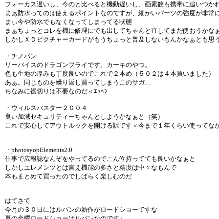
フォーカス遅いし、今のと比べると機動遅いし、画素数も携帯に追いつか
まぁ防水ってのは使えるポイントなのですが、細かいパーツの強度が非常
まぃ今や防水でもなくなってしまってる状態
まぁちょっとコレを機に修理にでも出してちゃんと直してまだ使おうかな
しかしＸＤピクチャーカードがもうちょっと普及しないもんかなぁとも思
・チノパン
リーバイスのドラゴンフライです。カーキのやつ。
色も生地の厚みも丁度良いのでこれで２本め（５０２は４本買いました）
あぁ。同じものを繰り返し買ってしまうこのサガ…
ちなみに裾切りは不要なのだ＜ｴｯﾍﾝ
・ウィルスバスター２００４
良い加減セキュリティーちゃんとしようかなぁと（笑）
これで安心してアウトルックを開ける訳です＜今まで１年くらい使ってな
・photosyopElements2.0
仕事で広報誌なんぞをやってるのでこん位持ってても良いかなぁと
しかしエレメンツとは言え機能の多さと精度は中々なもんで
本もまとめて買ったのでしばらく楽しむのだ
はてさて
今月の３０日にはルパンの新作がロードショーですな
夏の金曜ロードショーはルパンなのです♪