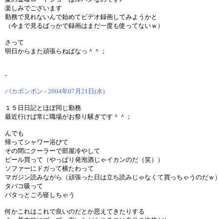
楽しみでございます
勤務で見れないんで始めてビデオ録画してみようかと
（今まで見るばっかで録画はまだ一度も使ってないｗ）
さって
明日からまた頑張らねばなっ＾＾；
-
バカボンボン - 2004年07月21日(水)
１５日日記とほぼ同じ勤務
最近行けば常に職場がお祭り騒ぎです＾＾；
んでも
帰ってシャワー浴びて
その間にクーラーで部屋冷やして
ビール買って（やっぱり発泡酒じゃイカンのだ（笑））
ソファーにドガって横たわって
マガジン読みながら（頑張った日は立ち読みじゃなくて買っちゃうのだｗ
タバコ吸って
バタっとごろ寝しちゃう
何かこれはこれで良いのだとか思えてきたりする