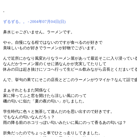
-
ずるずる。。 - 2004年07月04日(日)
鼻水じゃございません。ラーメンです。
やゃ。自慢になる程ではないのですが食べるのが好きで
美味しいものが好きでラーメンが好物でございます。
んで近所にかなり風変わりなラーメン屋があって最近そこに入り浸ってい
なんだかラーメン屋のくせに酒なんかが充実してたりして
休みの日は起き抜けにソコへ行って生ビール飲みながら店長とくだまいて
んで、挙句の果てにそこの店長とどこのラーメンがウマイか？なんて話で
まぁそれともまた関係なく
家に帰ってふと窓を開けたら涼しい風にのって
磯の匂いに似た「夏の夜の匂い」がしました。
学生時代に色々と無茶して遊んだのを思い出すので好きです。
でもなんの匂いなんだろぅ？
雨の降る前のホコリっぽい匂いみたいに風にのって香るあの匂いは？
折角だったのでちょっと車でひとっ走りしてきました。