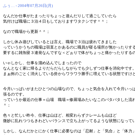
ふぅ… - 2004年07月26日(月)
なんだか仕事がたまったりちょっと遊んだりして過ごしていたら
気付けば職場に３泊４日もしておりますワタクシです＾＾；
なので職場から更新＾＾；
しかし休み遊びしているとは言え、職場で３泊は疲れてきました
っていうかうちの職場は宿直とかあるのに職員が寝る場所が無かったりす
要するに雑魚寝３連発なんですな＜どぉりで体がちょっと痛かったりする
いゃしかし、仕事を溜め込んでしまったので
なんとなく家に帰るよりだらだらしながらでも少しずつ仕事を消化中です
まぁ例のごとく消火している傍からワラワラ勝手に増えている状態ですけ
今月いっぱいがまたひとつの山場なので、ちょっと気合を入れて今月いっ
張るのです。
っていうか最近の仕事＝山場 職場＝修羅場みたいなこのバタバタした流
＾；
色々と忙しい昨今、仕事は山ほど、相変わらずクレームも山ほど
微妙に乱れつつもきわどいバランスで立ち上がってるような状態になって
しかし、なんだかとにかく仕事に必要なのは「忍耐」と「気合」と「体力