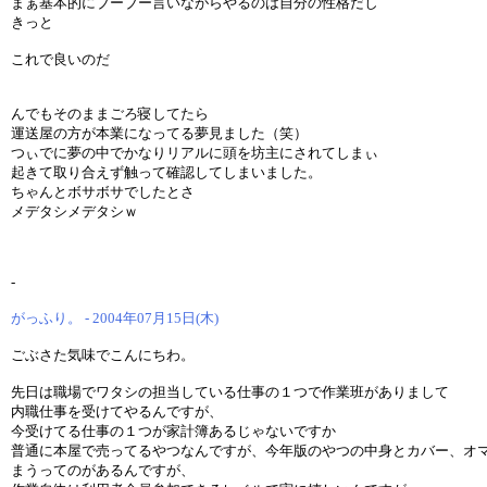
まぁ基本的にブーブー言いながらやるのは自分の性格だし
きっと
これで良いのだ
んでもそのままごろ寝してたら
運送屋の方が本業になってる夢見ました（笑）
つぃでに夢の中でかなりリアルに頭を坊主にされてしまぃ
起きて取り合えず触って確認してしまいました。
ちゃんとボサボサでしたとさ
メデタシメデタシｗ
-
がっふり。 - 2004年07月15日(木)
ごぶさた気味でこんにちわ。
先日は職場でワタシの担当している仕事の１つで作業班がありまして
内職仕事を受けてやるんですが、
今受けてる仕事の１つが家計簿あるじゃないですか
普通に本屋で売ってるやつなんですが、今年版のやつの中身とカバー、オ
まうってのがあるんですが、