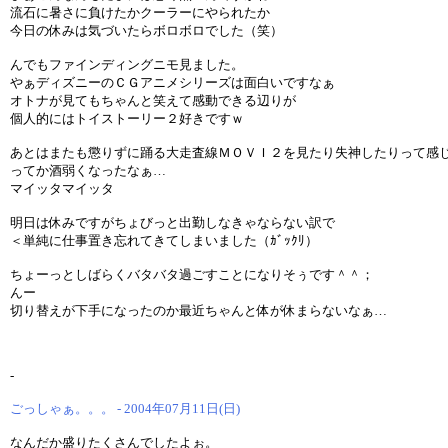
流石に暑さに負けたかクーラーにやられたか
今日の休みは気づいたらボロボロでした（笑）
んでもファインディングニモ見ました。
やぁディズニーのＣＧアニメシリーズは面白いですなぁ
オトナが見てもちゃんと笑えて感動できる辺りが
個人的にはトイストーリー２好きですｗ
あとはまたも懲りずに踊る大走査線ＭＯＶＩ２を見たり失神したりって感
ってか酒弱くなったなぁ…
マイッタマイッタ
明日は休みですがちょびっと出勤しなきゃならない訳で
＜単純に仕事置き忘れてきてしまいました（ｶﾞｯｸﾘ）
ちょーっとしばらくバタバタ過ごすことになりそぅです＾＾；
んー
切り替えが下手になったのか最近ちゃんと体が休まらないなぁ…
-
ごっしゃぁ。。。 - 2004年07月11日(日)
なんだか盛りたくさんでしたよぉ。