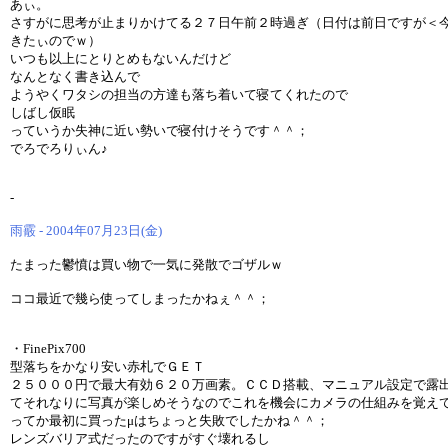
あぃ。
さすがに思考が止まりかけてる２７日午前２時過ぎ（日付は前日ですが＜
きたぃのでｗ）
いつも以上にとりとめもないんだけど
なんとなく書き込んで
ようやくワタシの担当の方達も落ち着いて寝てくれたので
しばし仮眠
っていうか失神に近い勢いで寝付けそうです＾＾；
でろでろりぃん♪
-
雨霰 - 2004年07月23日(金)
たまった鬱憤は買い物で一気に発散でゴザルｗ
ココ最近で幾ら使ってしまったかねぇ＾＾；
・FinePix700
型落ちをかなり安い赤札でＧＥＴ
２５０００円で最大有効６２０万画素。ＣＣＤ搭載、マニュアル設定で露
てそれなりに写真が楽しめそうなのでこれを機会にカメラの仕組みを覚え
ってか最初に買ったμはちょっと失敗でしたかね＾＾；
レンズバリア式だったのですがすぐ壊れるし