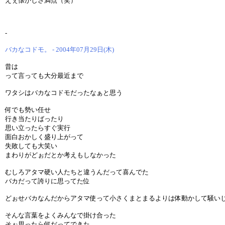
えぇ懐かしさ満点（笑）
-
バカなコドモ。 - 2004年07月29日(木)
昔は
って言っても大分最近まで
ワタシはバカなコドモだったなぁと思う
何でも勢い任せ
行き当たりばったり
思い立ったらすぐ実行
面白おかしく盛り上がって
失敗しても大笑い
まわりがどぉだとか考えもしなかった
むしろアタマ硬い人たちと違うんだって喜んでた
バカだって誇りに思ってた位
どぉせバカなんだからアタマ使って小さくまとまるよりは体動かして騒い
そんな言葉をよくみんなで掛け合った
そぉ思ったら何だってできた