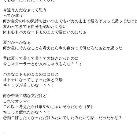
今違うんだなぁって思う
ってか違う
何か自分の中の気持ちはいつまでもバカのままで居るぞぉって思ってたけ
変わってきてる自分を認めたくない
体も心もバカなコドモのままで居たいのになぁ
夏だからかなぁ
何か急にそんなことを考えたら今の自分って何だろなぁとか思った
昔は夏って暑くて暑くて大好きだったのに
今じゃクーラーとか入れちゃうもんな＾＾；
バカなコドモのままのココロと
オトナになってしまった体と立場
ギャップが苦しいなー＾＾；
何か中途半端な文だけど
これでオシマイ
これ以上考えたら仕事やめちゃいそうだから（笑）
ちょっと疲れたかな＾＾；
愚痴こぼしたくなっただけみたいでしたみたいな話…だったかな？
-