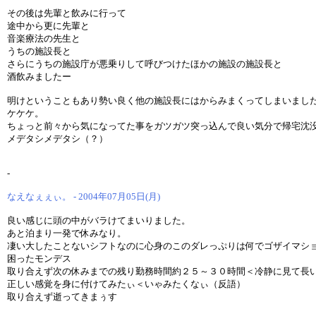
その後は先輩と飲みに行って
途中から更に先輩と
音楽療法の先生と
うちの施設長と
さらにうちの施設庁が悪乗りして呼びつけたほかの施設の施設長と
酒飲みましたー
明けということもあり勢い良く他の施設長にはからみまくってしまいまし
ケケケ。
ちょっと前々から気になってた事をガツガツ突っ込んで良い気分で帰宅沈
メデタシメデタシ（？）
-
なえなぇぇぃ。 - 2004年07月05日(月)
良い感じに頭の中がバラけてまいりました。
あと泊まり一発で休みなり。
凄い大したことないシフトなのに心身のこのダレっぷりは何でゴザイマシ
困ったモンデス
取り合えず次の休みまでの残り勤務時間約２５～３０時間＜冷静に見て長
正しい感覚を身に付けてみたぃ＜いゃみたくなぃ（反語）
取り合えず逝ってきまぅす