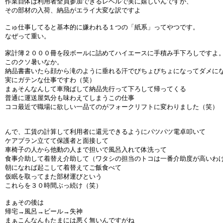
作業自体は利用者全員参加できるレベルで実に嬉しいんですが、
その部材の入荷、納品がエライ大変な訳ですよ
こゅ仕事してると基本的に嫌われる１つの「紙系」ってやつです。
なぜって重い。
家計簿２０００冊を段ボールに詰めてハイエースに手積み手下ろしですよ
このクソ暑いなか。
納品書書いたら顔から滝のように垂れる汗でびちょびちょになってダメに
実にガテンな仕事ですわ（笑）
まぁそんなんして車飛ばして納品先行って下ろして帰ってくる
普通に運送屋気分も味わえてしまうこの仕事
ココ最近で職場に欲しい一品てのがフォークリフトに変わりました（笑）
んで、工賃の計算して利用者に還元できるようにパツパツ電卓叩いて
ケアプラン立てて保護者と面接して
車椅子の人から他動の人まで担いで風呂入れて体洗って
食事介助して着替え介助して（ワタシの担当のトコは一番介助度が高いわ
朝になれば起こして着替えてご飯食べて
仮眠を取ってまた部材運びという
これらを３０時間ぶっ続け（笑）
まぁその後は
帰宅→風呂→ビール→失神
まぁこんなんもたまには悪く無いんですがね