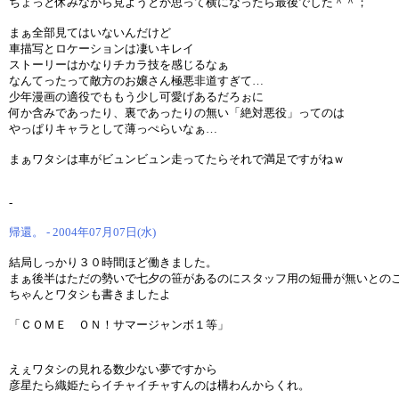
ちょっと休みながら見ようとか思って横になったら最後でした＾＾；
まぁ全部見てはいないんだけど
車描写とロケーションは凄いキレイ
ストーリーはかなりチカラ技を感じるなぁ
なんてったって敵方のお嬢さん極悪非道すぎて…
少年漫画の適役でももう少し可愛げあるだろぉに
何か含みであったり、裏であったりの無い「絶対悪役」ってのは
やっぱりキャラとして薄っぺらいなぁ…
まぁワタシは車がビュンビュン走ってたらそれで満足ですがねｗ
-
帰還。 - 2004年07月07日(水)
結局しっかり３０時間ほど働きました。
まぁ後半はただの勢いで七夕の笹があるのにスタッフ用の短冊が無いとの
ちゃんとワタシも書きましたよ
「ＣＯＭＥ ＯＮ！サマージャンボ１等」
えぇワタシの見れる数少ない夢ですから
彦星たら織姫たらイチャイチャすんのは構わんからくれ。