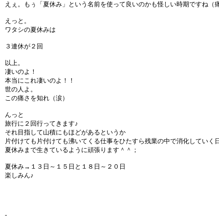
えぇ。もぅ「夏休み」という名前を使って良いのかも怪しい時期ですね（
えっと。
ワタシの夏休みは
３連休が２回
以上。
凄いのよ！
本当にこれ凄いのよ！！
世の人よ。
この痛さを知れ（涙）
んっと
旅行に２回行ってきます♪
それ目指して山積にもほどがあるというか
片付けても片付けても沸いてくる仕事をひたすら残業の中で消化していく
夏休みまで生きているように頑張ります＾＾；
夏休み→１３日～１５日と１８日～２０日
楽しみん♪
-