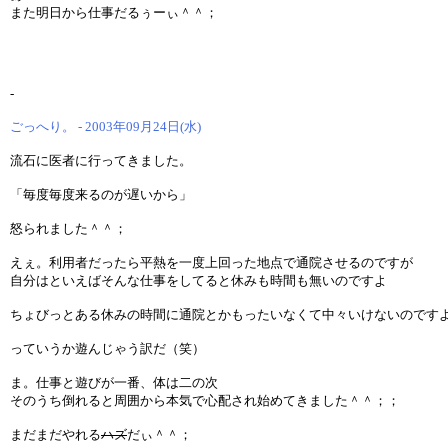
また明日から仕事だるぅーぃ＾＾；
-
ごっへり。 - 2003年09月24日(水)
流石に医者に行ってきました。
「毎度毎度来るのが遅いから」
怒られました＾＾；
えぇ。利用者だったら平熱を一度上回った地点で通院させるのですが
自分はといえばそんな仕事をしてると休みも時間も無いのですよ
ちょびっとある休みの時間に通院とかもったいなくて中々いけないのです
っていうか遊んじゃう訳だ（笑）
ま。仕事と遊びが一番、体は二の次
そのうち倒れると周囲から本気で心配され始めてきました＾＾；；
まだまだやれる
ハズ
だぃ＾＾；