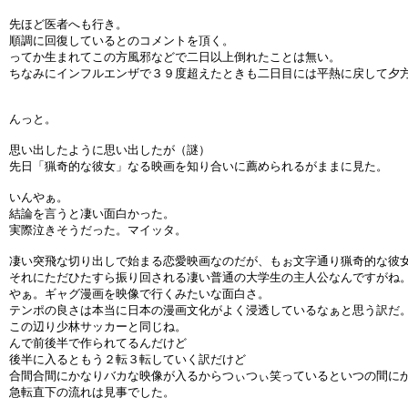
先ほど医者へも行き。
順調に回復しているとのコメントを頂く。
ってか生まれてこの方風邪などで二日以上倒れたことは無い。
ちなみにインフルエンザで３９度超えたときも二日目には平熱に戻して夕
んっと。
思い出したように思い出したが（謎）
先日「猟奇的な彼女」なる映画を知り合いに薦められるがままに見た。
いんやぁ。
結論を言うと凄い面白かった。
実際泣きそうだった。マイッタ。
凄い突飛な切り出しで始まる恋愛映画なのだが、もぉ文字通り猟奇的な彼
それにただひたすら振り回される凄い普通の大学生の主人公なんですがね
やぁ。ギャグ漫画を映像で行くみたいな面白さ。
テンポの良さは本当に日本の漫画文化がよく浸透しているなぁと思う訳だ
この辺り少林サッカーと同じね。
んで前後半で作られてるんだけど
後半に入るともう２転３転していく訳だけど
合間合間にかなりバカな映像が入るからつぃつぃ笑っているといつの間に
急転直下の流れは見事でした。