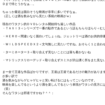
Ｄまで待とうかなぁ…。
ちゅぅか最近は面白そうな映画が非常に多いですなぁ。
（正しくは酒を飲みながら見たい系統の映画がｗ）
現在のワタクシ的ＤＶＤレンタル開始待ち遠しい作品
・ＴＡＸＩ３＜シリーズで一番の駄作であるという話もちらりほらり＜む
・ＨＥＲＯ＜間違いなく面白いでしょぅね。ジェットリーは酒のお供的俳
・ＷＩＬＤＳＰＥＥＤＸ２＜文句無しに見たいですね。おそらく１と合わ
・ターミネーター３＜取り合えず見ないことには落ち着かないね
・マトリックスリローデッド＜取り合えずスミスが沢山湧く所をまた見な
まー全て王道な作品ばかりですが、王道は王道であるだけの魅力がありま
が多い訳で
酒を飲みながらゲヒャゲヒャと笑い転げるにはもってこいなのです。
映画を楽しんでるというより酒を楽しんでるという表現がワタシの見方に
（笑）
そんなワタシは邪道ですかね？＾＾；