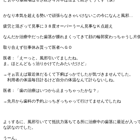
かなり本気を超える勢いで頑張らなきゃいけないこの今になんと風邪…
疲労と混ざって見事に３８度オーバーうーん見事なＫ点超え
なんだか治療中だった歯茎が腫れまくってきて顔の輪郭変わっちゃうし片
取り合えず仕事休み貰って医者へＧＯ
医者：「えーっと。風邪引いてましたね。
ま。ほとんどもぅ治りかけてたみたいだけど」
→そぉ言えば最近体だるくて下痢ばっかでしたが気づきませんでした。
利用者の体温毎日計るけど自分の体温なんて計らないしね。
医者：「歯の治療はいつから止まっちゃったかな？」
→先月から歯科の予約ぶっちぎっちゃって行けてませんでしたね
よぅするに、風邪引いてて抵抗力落ちてる所に治療中の歯茎に最近が入っ
な訳なのでした。
うーん。