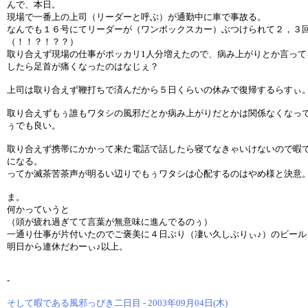
んで、本日。
現場で一番上の上司（リーダーと呼ぶ）が通勤中に車で事故る。
なんでも１６号にてリーダーが（ワンボックスカー）ぶつけられて２，３
（！！？！？？）
取り合えず現場の仕事がポッカリ1人分増えたので、病み上がりとか言っ
したら足首が痛くなったのはなじぇ？
上司は取り合えず鞭打ちで済んだから５日くらいの休みで復帰するらすぃ
取り合えずもぅ誰もワタシの風邪だとか病み上がりだとかは関係なくなっ
ぅでも良い。
取り合えず携帯にかかって来た電話で話したら寝てなきゃいけないので暇
になる。
ってか滅茶苦茶声が明るい辺りでもぅワタシは心配するのはやめ様と決意
ま。
何かっていうと
（頭が疲れ過ぎてて言葉が無意味に進んでるのぅ）
一通り仕事が片付いたのでご褒美に４日ぶり（凄い久しぶりぃ♪）のビー
明日から連休だわーぃ♪以上。
-
そして暇である風邪っぴき二日目 - 2003年09月04日(木)