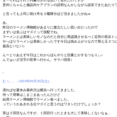
まーそれはそれで内臓ちぎれる思いで望んだのですが
意外にちゃんと施設内ケアプランの説明なんかしながら談笑できたあたり
と言っても上司に助け舟を２艦隊分ほど頂きましたがねｗ
あ。
昨日のラーメン博物館があまりに腹立たしい思い出だったので
まずいは並ぶはマズイって按配でね。
ラーメンとは美味しいモノなのだと自分に再認識させるべく近所の長浜ト
やっぱりラーメンは美味しかったです今日は病み上がりなので替え玉３つ
最高ビバビバ♪
んーとりあえず今日はこれからぼんやりと読書とかするつもりぃ♪
んでぁいざ活字の世界へ行かん。サラバ現世♪
-
むぅ。。 - 2003年09月20日(土)
遅ればせ夏休み最終日は横浜へ行ってきました。
何って用事はこまごまあったんだけど
結局ラーメン博物館でラーメン食べました。
っていうかあきれる位マズイと思うのはワタシだけでしょぅか？
実は２回目なんですが、１回目行ったときも大して美味しくないなぁ…