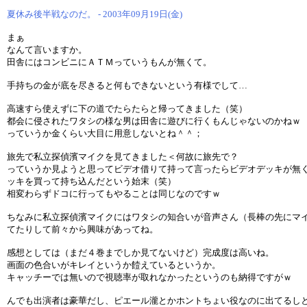
夏休み後半戦なのだ。 - 2003年09月19日(金)
まぁ
なんて言いますか。
田舎にはコンビニにＡＴＭっていうもんが無くて。
手持ちの金が底を尽きると何もできないという有様でして…
高速すら使えずに下の道でたらたらと帰ってきました（笑）
都会に侵されたワタシの様な男は田舎に遊びに行くもんじゃないのかねｗ
っていうか金くらい大目に用意しないとね＾＾；
旅先で私立探偵濱マイクを見てきました＜何故に旅先で？
っていうか見ようと思ってビデオ借りて持って言ったらビデオデッキが無
ッキを買って持ち込んだという始末（笑）
相変わらずドコに行ってもやることは同じなのですｗ
ちなみに私立探偵濱マイクにはワタシの知合いが音声さん（長棒の先にマ
てたりして前々から興味があってね。
感想としては（まだ４巻までしか見てないけど）完成度は高いね。
画面の色合いがキレイというか饐えているというか。
キャッチーでは無いので視聴率が取れなかったというのも納得ですがｗ
んでも出演者は豪華だし、ピエール瀧とかホントちょい役なのに出てるし