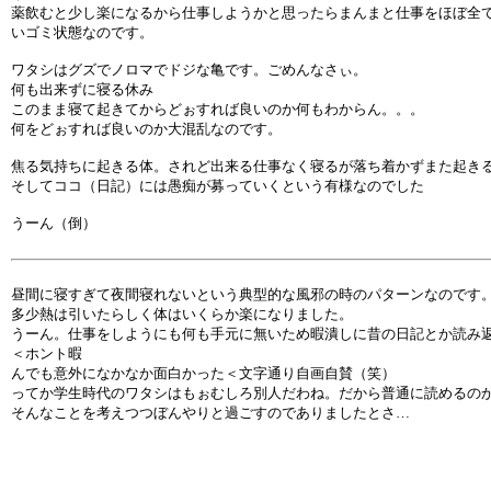
薬飲むと少し楽になるから仕事しようかと思ったらまんまと仕事をほぼ全
いゴミ状態なのです。
ワタシはグズでノロマでドジな亀です。ごめんなさぃ。
何も出来ずに寝る休み
このまま寝て起きてからどぉすれば良いのか何もわからん。。。
何をどぉすれば良いのか大混乱なのです。
焦る気持ちに起きる体。されど出来る仕事なく寝るが落ち着かずまた起き
そしてココ（日記）には愚痴が募っていくという有様なのでした
うーん（倒）
昼間に寝すぎて夜間寝れないという典型的な風邪の時のパターンなのです
多少熱は引いたらしく体はいくらか楽になりました。
うーん。仕事をしようにも何も手元に無いため暇潰しに昔の日記とか読み
＜ホント暇
んでも意外になかなか面白かった＜文字通り自画自賛（笑）
ってか学生時代のワタシはもぉむしろ別人だわね。だから普通に読めるの
そんなことを考えつつぼんやりと過ごすのでありましたとさ…