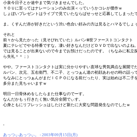
小泉今日子とか途中まで気づきませんでした。
ＹＯＵに至ってはナレーションのみ出演＜っていうかコレが傑作ｗ
しょぼいプレゼントはライブで見ていたならばせっせと応募してしまった
ま。くすんだ赤が好きだという渋い色合い好みの方は見るとハマるでしょ
それと
前々から見たかった（見そびれていた）ルパンⅢ世ファーストコンタクト
夏にテレビでやる特番ですな。凄い好きなんだけどＤＶＤで出ないのよね
では見ることが出来ないので今までお預けだったのです。（ちなみに私立
ら失礼＾＾；）
やや。ファーストコンタクトは実に分かりやすい直球な男気満点な展開で
ルパン、次元、五右衛門、不二子、とっつぁん達の初顔あわせの時の話っ
ちなみにとっつぁんがまだＩＣＰＯになる前だったり、実は始めは不二子
多分また見ちゃいますｗ
明日一日骨休めをしたらまた仕事なのでーす。
なんだかもぅ行きたく無い気分全開でぃす。
心身ともにリフレッシュはしたけど新たに大変な問題発生なのでしたｗ
-
あっつぃあっつぃ。 - 2003年09月15日(月)