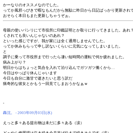
かーなりのオススメなのでした。
ってか風邪っぴきで暇なもんだから無駄に昨日から日記ばっかり更新され
おそらく本日もまた更新しちゃうぞぉ。
母親の使いパシリにて市役所に印鑑証明とか取りに行ってきました。あれ
くされても良いんじゃないのあれ？
といった感じですが、我が家には全く通用しませんでした。
ってか休みもらって申し訳ないくらいに元気になってしまいました。
と
調子に乗って市役所まで行ったら凄い短時間の運転で何か疲れました。
病み上がり？
明日からはちょっと気合を入れて泊り込んでガツガツ働くから…
今日はやっぱり休んじゃいます
今日も自分に激甘で逝きたいと思う訳だ
猟奇的な彼女とかもう一回見てしまおうかなぁｗ
-
轟沈。 - 2003年09月03日(水)
えっと多々ある提出物は未だに多々ある（涙）
どぉやら修羅場は引き続き今月半ば位まで続きそうです（涙）