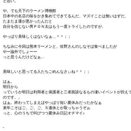
と思い。
や。でも天下のラーメン博物館
日本中の名店の味をかき集めてできてるんだ、マズイことは無いはずだ、
たまたま運が悪かったんだと
自分を信じない男ＰＯＮ太はもう一度トライしたのですが、
やっぱり美味しくはないなぁ…＾＾；；
ちなみに今回は熊本ラーメンと、佐野さんのしなそば食べましたが
やー論外でしょーー
っと思うんだけどなぁ…
美味しいと思ってる人たちごめんなさぃね＾＾；；
はぁ。
明日から
っていうか明日は利用者と保護者と三者面談なるもの凄いイベントが控え
のです。。
はぁ。終わってしまえばやっぱり短い夏休みだったかなぁ
来年こそはご、ご、ご、５連休とか取っちゃうぞぉ
っと、心のうちで叫びつつ夏休み日記オチマイ♪
-