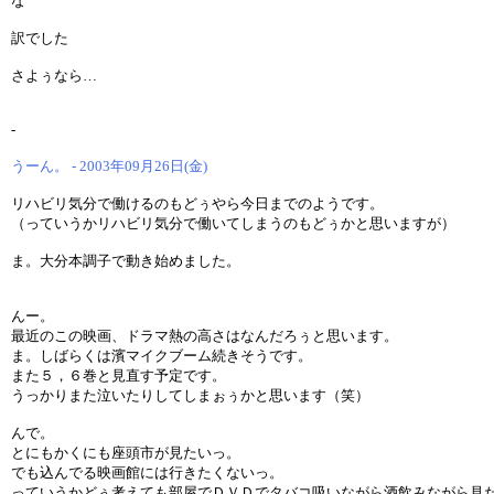
な
訳でした
さよぅなら…
-
うーん。 - 2003年09月26日(金)
リハビリ気分で働けるのもどぅやら今日までのようです。
（っていうかリハビリ気分で働いてしまうのもどぅかと思いますが）
ま。大分本調子で動き始めました。
んー。
最近のこの映画、ドラマ熱の高さはなんだろぅと思います。
ま。しばらくは濱マイクブーム続きそうです。
また５，６巻と見直す予定です。
うっかりまた泣いたりしてしまぉぅかと思います（笑）
んで。
とにもかくにも座頭市が見たいっ。
でも込んでる映画館には行きたくないっ。
っていうかどぅ考えても部屋でＤＶＤでタバコ吸いながら酒飲みながら見