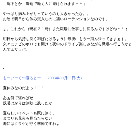
廊下とか、道端で軽く人に避けられます＾＾；
やっぱり病み上がりっていうのも大きかったな。。
お陰で明日から休み突入なのに凄いローテンションなのです。
ま。これから（現在２１時）また職場に仕事しに戻るんですけどね＾＾；
明日から気持ち良く羽ばたけるように最後にもう一踏ん張ってきまぁす。
久々にチビのホロでも開けて夜中のドライブ楽しみながら職場へ行こうか
んでぁサラバ。
-
もーいーくつ寝るとー… - 2003年09月09日(火)
夏休みなのだよっ！！！
あぁ何て遅ればせ
残暑ばかりは無駄に残ったが
夏らしいイベントも既に無く。
まつりも花火も見当たらない
海にはクラゲが浮く季節ですわよ