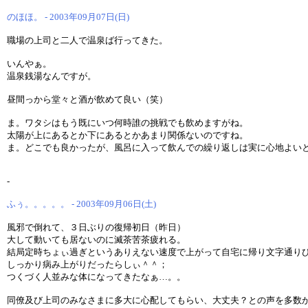
のほほ。 - 2003年09月07日(日)
職場の上司と二人で温泉ば行ってきた。
いんやぁ。
温泉銭湯なんですが。
昼間っから堂々と酒が飲めて良い（笑）
ま。ワタシはもう既にいつ何時誰の挑戦でも飲めますがね。
太陽が上にあるとか下にあるとかあまり関係ないのですね。
ま。どこでも良かったが、風呂に入って飲んでの繰り返しは実に心地よい
-
ふぅ。。。。。 - 2003年09月06日(土)
風邪で倒れて、３日ぶりの復帰初日（昨日）
大して動いても居ないのに滅茶苦茶疲れる。
結局定時ちょぃ過ぎというありえない速度で上がって自宅に帰り文字通り
しっかり病み上がりだったらしぃ＾＾；
つくづく人並みな体になってきたなぁ…。。
同僚及び上司のみなさまに多大に心配してもらい、大丈夫？との声を多数