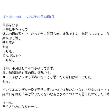
-
げっほごっほ。 - 2003年09月22日(月)
風邪をひき、
一時仕事を休んで
休みの日は遊んで（だって年に何回も無い連休ですよ。無茶もしますよ（
結果ぶり返し
落ち着き
働き
ぶり返し
遊んではまた
ぶり返し…
はや。半月ほどゴホゴホやってます。
良い加減腹筋も筋肉痛な気配です。
今日こそはようやく医者に行こうと思ったら今日は赤日でした。
むぅ。
インフルエンザを一晩で平熱に戻した体では無いんだなもぅワタシは＾＾
誕生日を目前に年は取りたくないなぁと改めてつくづく思ったのでした（
うーん。
早く人並みになりたーぃ。