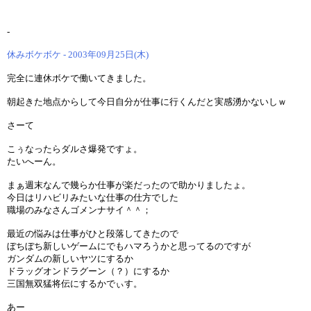
-
休みボケボケ - 2003年09月25日(木)
完全に連休ボケで働いてきました。
朝起きた地点からして今日自分が仕事に行くんだと実感湧かないしｗ
さーて
こぅなったらダルさ爆発ですょ。
たいへーん。
まぁ週末なんで幾らか仕事が楽だったので助かりましたょ。
今日はリハビリみたいな仕事の仕方でした
職場のみなさんゴメンナサイ＾＾；
最近の悩みは仕事がひと段落してきたので
ぼちぼち新しいゲームにでもハマろうかと思ってるのですが
ガンダムの新しいヤツにするか
ドラッグオンドラグーン（？）にするか
三国無双猛将伝にするかでぃす。
あー