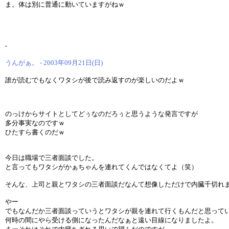
ま。体は別に普通に動いていますがねｗ
-
うんがぁ。 - 2003年09月21日(日)
誰が読むでもなくワタシが後で読み返すのが楽しいのだよｗ
のっけからサイトとしてどぅなのだろぅと思うような発言ですが
多分事実なのですｗ
ひたすら書くのだｗ
今日は職場で三者面談でした。
と言ってもワタシがかぁちゃんを連れてくんではなくてよ（笑）
そんな、上司と親とワタシの三者面談だなんて想像しただけで内臓千切れ
やー
でもなんだか三者面談っていうとワタシが親を連れて行くもんだと思って
何時の間にやら受ける側になったんだなぁと遠い目線になりましたよ。