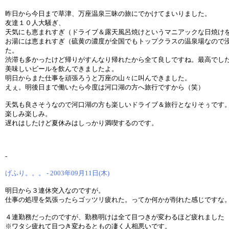
昨日から今日まで草津、万座温泉三昧の旅にでかけてまいりました。
友達１０人大騒ぎ、
天気にも恵まれすぎ（ドライブ＆露天風呂焼けというマニアックな日焼け
お湯には恵まれすぎ（硫黄の濃度が全国でもトップクラスの温泉場なので
た。
渋滞も多かったけど帰りがすんなり帰れたから全て良しですね。最高でし
美味しいビールを飲んできましたよ。
明日からまた仕事を頑張ろうと万座の山々に叫んできました。
えぇ。明後日まで働いたら今度は河口湖の方へ旅行ですから（笑）
天気も良さそうなので河口湖の方も楽しいドライブ＆旅行となりそぅです
楽しみ楽しみ。
遅れはしたけど夏休みはしっかり満喫するのです。
-
げふり。。。 - 2003年09月11日(木)
明日から３連休突入なのですが。
仕事の処理を気張ったらゴッツリ疲れた。ってか何かが削れた感じですな
４連勤務だったのですが、勤務明けは全て目つきが変わるほど疲れました
※ワタシ疲れて目つき変わるともの凄く人相悪いです。