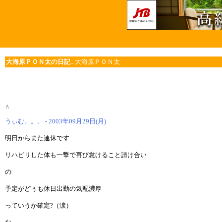
大海原ＰＯＮ太の日記
...大海原ＰＯＮ太
∧
うぃむ。。。 - 2003年09月29日(月)
明日からまた連休です
リハビリした体も一撃で再び怠けること請け合い
の
予定がどぅも休日出勤の気配濃厚
っていうか確定?（涙）