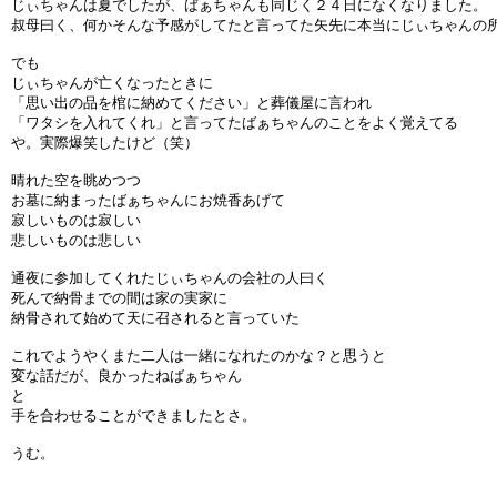
じぃちゃんは夏でしたが、ばぁちゃんも同じく２４日になくなりました。
叔母曰く、何かそんな予感がしてたと言ってた矢先に本当にじぃちゃんの
でも
じぃちゃんが亡くなったときに
「思い出の品を棺に納めてください」と葬儀屋に言われ
「ワタシを入れてくれ」と言ってたばぁちゃんのことをよく覚えてる
や。実際爆笑したけど（笑）
晴れた空を眺めつつ
お墓に納まったばぁちゃんにお焼香あげて
寂しいものは寂しい
悲しいものは悲しい
通夜に参加してくれたじぃちゃんの会社の人曰く
死んで納骨までの間は家の実家に
納骨されて始めて天に召されると言っていた
これでようやくまた二人は一緒になれたのかな？と思うと
変な話だが、良かったねばぁちゃん
と
手を合わせることができましたとさ。
うむ。