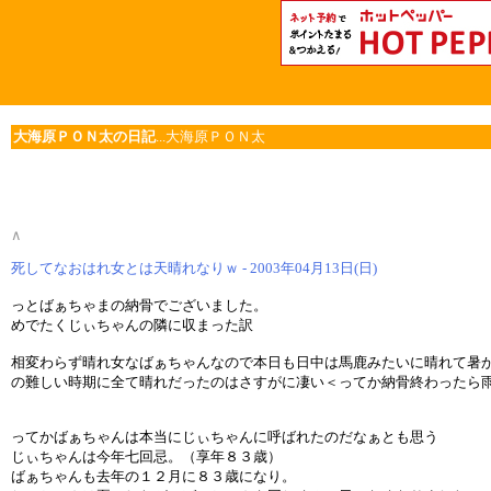
大海原ＰＯＮ太の日記
...大海原ＰＯＮ太
∧
死してなおはれ女とは天晴れなりｗ - 2003年04月13日(日)
っとばぁちゃまの納骨でございました。
めでたくじぃちゃんの隣に収まった訳
相変わらず晴れ女なばぁちゃんなので本日も日中は馬鹿みたいに晴れて暑
の難しい時期に全て晴れだったのはさすがに凄い＜ってか納骨終わったら
ってかばぁちゃんは本当にじぃちゃんに呼ばれたのだなぁとも思う
じぃちゃんは今年七回忌。（享年８３歳）
ばぁちゃんも去年の１２月に８３歳になり。