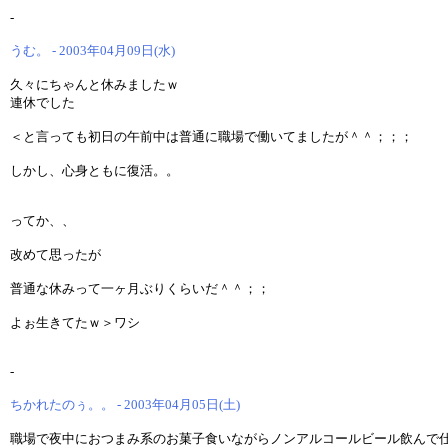
-
うむ。 - 2003年04月09日(水)
久々にちゃんと休みましたｗ
連休でした
＜と言っても初日の午前中は普通に職場で働いてましたが＾＾；；；
しかし、心身ともに復活。。
ってか、、
改めて思ったが
普通な休みって一ヶ月ぶりくらいだ＾＾；；
よぉ生きてたｗ＞ワシ
-
ちかれたのぅ。。 - 2003年04月05日(土)
職場で夜中におつまみ系のお菓子食いながらノンアルコールビール飲んで