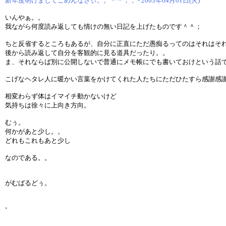
新年度明けましてごめんなさぃ。。＾＾；； - 2003年04月01日(火)
いんやぁ。。
我ながら何度読み返しても情けの無い日記を上げたものです＾＾；
ちと反省するところもあるが、自分に正直にただ愚痴るってのはそれはそ
後から読み返して自分を客観的に見る道具だったり。。
ま、それならば別に公開しないで普通にメモ帳にでも書いておけという話
こげなヘタレ人に暖かい言葉をかけてくれた人たちにただひたすら感謝感
相変わらず体はイマイチ動かないけど
気持ちは徐々に上向き方向。
むぅ。
何かがあと少し。。
どれもこれもあと少し
なのである。。
がむばるどぅ。
-