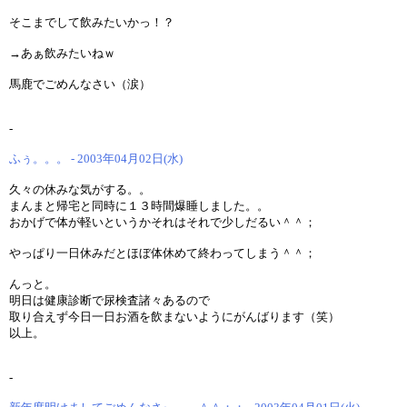
そこまでして飲みたいかっ！？
→あぁ飲みたいねｗ
馬鹿でごめんなさい（涙）
-
ふぅ。。。 - 2003年04月02日(水)
久々の休みな気がする。。
まんまと帰宅と同時に１３時間爆睡しました。。
おかげで体が軽いというかそれはそれで少しだるい＾＾；
やっぱり一日休みだとほぼ体休めて終わってしまう＾＾；
んっと。
明日は健康診断で尿検査諸々あるので
取り合えず今日一日お酒を飲まないようにがんばります（笑）
以上。
-