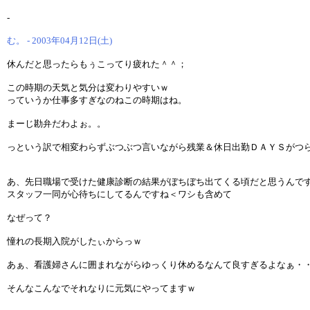
-
む。 - 2003年04月12日(土)
休んだと思ったらもぅこってり疲れた＾＾；
この時期の天気と気分は変わりやすいｗ
っていうか仕事多すぎなのねこの時期はね。
まーじ勘弁だわよぉ。。
っという訳で相変わらずぶつぶつ言いながら残業＆休日出勤ＤＡＹＳがつ
あ、先日職場で受けた健康診断の結果がぼちぼち出てくる頃だと思うんで
スタッフ一同が心待ちにしてるんですね＜ワシも含めて
なぜって？
憧れの長期入院がしたぃからっｗ
あぁ、看護婦さんに囲まれながらゆっくり休めるなんて良すぎるよなぁ・
そんなこんなでそれなりに元気にやってますｗ