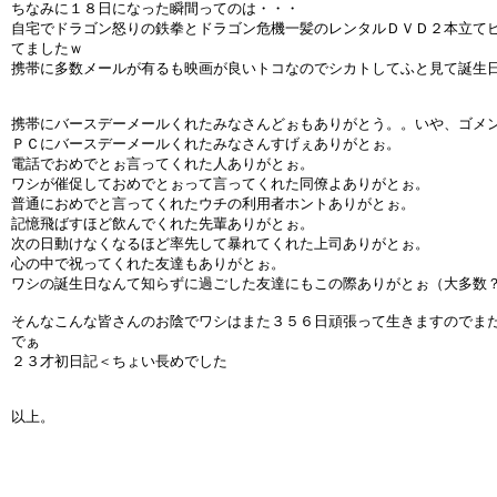
ちなみに１８日になった瞬間ってのは・・・
自宅でドラゴン怒りの鉄拳とドラゴン危機一髪のレンタルＤＶＤ２本立て
てましたｗ
携帯に多数メールが有るも映画が良いトコなのでシカトしてふと見て誕生
携帯にバースデーメールくれたみなさんどぉもありがとう。。いや、ゴメ
ＰＣにバースデーメールくれたみなさんすげぇありがとぉ。
電話でおめでとぉ言ってくれた人ありがとぉ。
ワシが催促しておめでとぉって言ってくれた同僚よありがとぉ。
普通におめでと言ってくれたウチの利用者ホントありがとぉ。
記憶飛ばすほど飲んでくれた先輩ありがとぉ。
次の日動けなくなるほど率先して暴れてくれた上司ありがとぉ。
心の中で祝ってくれた友達もありがとぉ。
ワシの誕生日なんて知らずに過ごした友達にもこの際ありがとぉ（大多数
そんなこんな皆さんのお陰でワシはまた３５６日頑張って生きますのでま
でぁ
２３才初日記＜ちょい長めでした
以上。