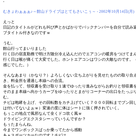
-
むきょわぁぁぁ♪～館山ドライブはとてもさいこぅ～ - 2002年10月14日(月)
えっと
日記のタイトルがどれも叫び声とかばかりでバックナンバーを自分で読み
ブタイトル付きなのですｗ
うむ。
館山行ってまいりました
行く日の宿直勤務で明け方随分冷え込んだのでエアコンの暖房をつけてま
行く日は喉が痛くて大変でした。ホントエアコンはワシの大敵なのです。
感じでした。）
そんなあまり（かなり？）よろしくない立ち上がりを見せたものの取り合
き、料金所を通過し本線への合流。
金を払って、領収書を受け取り１速でゆったり進みながらお釣りと領収書
そのまま本線へ向かうカーブをゆったりとまがりコーナーの出口をたっぷ
む。
チビは咆哮を上げ、その回転数をカチ上げていく７０００回転までブン回
は付いてないよぉｗ）変速の度に体はシートに強く押されていく。
もぅこの地点で風邪なんて全くドコ吹く風ｗ
ドライビングエクスタシーっていうんですか？
もぅたまらんね。
今までワンボックスばっか乗ってたから感動
あぁスポーツカーなのですよチビは。