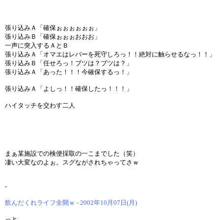
張り込みＡ「確保ぉぉぉぉぉぉ」
張り込みＢ「確保ぉぉぉおおお」
一声に突入するＡとＢ
張り込みＡ「オマエはレバーを死守しろっ！！絶対に触らせるなっ！！」
張り込みＢ「任せろっ！ブツは？ブツは？」
張り込みＡ「あった！！！今確保するっ！」
張り込みＡ「よしっ！！確保したっ！！！」
ハイタッチを交わす二人
まぁ某施設での検便採取の一こまでした（笑）
凄い大変なのよぉ。スグながされちゃってさｗ
-
飲んだくれライフ全開ｗ - 2002年10月07日(月)
っと。