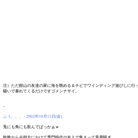
注）ただ館山の友達の家に海を眺める＆チビでワインディング遊びしに行
騒いで暴れてくるだけですゴメンナサイ。
-
ふぅ。。。 - 2002年10月11日(金)
兎にも角にも飲んでばっかぁｗ
昨晩から今朝方にかけて専門時代の友人で集まって馬鹿騒ぎ。