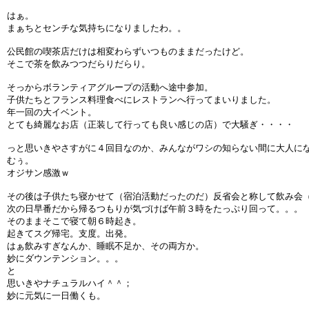
はぁ。
まぁちとセンチな気持ちになりましたわ。。
公民館の喫茶店だけは相変わらずいつものままだったけど。
そこで茶を飲みつつだらりだらり。
そっからボランティアグループの活動へ途中参加。
子供たちとフランス料理食べにレストランへ行ってまいりました。
年一回の大イベント。
とても綺麗なお店（正装して行っても良い感じの店）で大騒ぎ・・・・
っと思いきやさすがに４回目なのか、みんながワシの知らない間に大人に
むぅ。
オジサン感激ｗ
その後は子供たち寝かせて（宿泊活動だったのだ）反省会と称して飲み会
次の日早番だから帰るつもりが気づけば午前３時をたっぷり回って。。。
そのままそこで寝て朝６時起き。
起きてスグ帰宅。支度。出発。
はぁ飲みすぎなんか、睡眠不足か、その両方か。
妙にダウンテンション。。。
と
思いきやナチュラルハイ＾＾；
妙に元気に一日働くも。