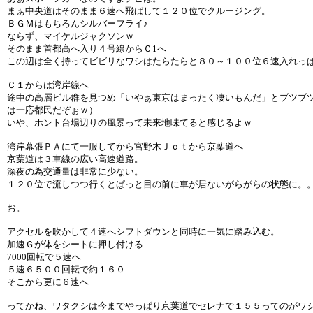
まぁ中央道はそのまま６速へ飛ばして１２０位でクルージング。
ＢＧＭはもちろんシルバーフライ♪
ならず、マイケルジャクソンｗ
そのまま首都高へ入り４号線からＣ1へ
この辺は全く持ってビビリなワシはたらたらと８０～１００位６速入れっ
Ｃ１からは湾岸線へ
途中の高層ビル群を見つめ「いやぁ東京はまったく凄いもんだ」とブツブ
は一応都民だぞぉｗ）
いや、ホント台場辺りの風景って未来地味てると感じるよｗ
湾岸幕張ＰＡにて一服してから宮野木Ｊｃｔから京葉道へ
京葉道は３車線の広い高速道路。
深夜の為交通量は非常に少ない。
１２０位で流しつつ行くとぱっと目の前に車が居ないがらがらの状態に。
お。
アクセルを吹かして４速へシフトダウンと同時に一気に踏み込む。
加速Ｇが体をシートに押し付ける
7000回転で５速へ
５速６５００回転で約１６０
そこから更に６速へ
ってかね、ワタクシは今までやっぱり京葉道でセレナで１５５ってのがワ