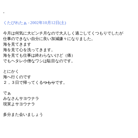
-
くたびれたぁ - 2002年10月12日(土)
今月は何気に大ピンチ月なので大人しく過ごしてくつもりでしたが
仕事のできない自分に良い加減嫌々になりました。
海を見てきます
海を見て心を洗ってきます。
海を見ても仕事は終わらないけど（痛）
でもヘタレ小僧なワシは駄目なのです。
とにかく
海へ行くのです
２，３日で帰ってくる
つもり
です。
でぁ
みなさんサヨウナラ
現実よサヨウナラ
多分また会いましょう