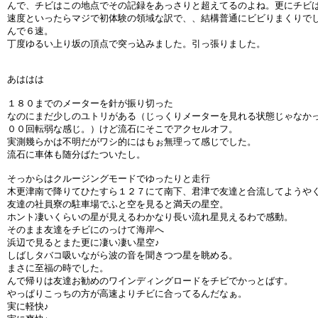
んで、チビはこの地点でその記録をあっさりと超えてるのよね。更にチビ
速度といったらマジで初体験の領域な訳で、、結構普通にビビりまくりで
んで６速。
丁度ゆるい上り坂の頂点で突っ込みました。引っ張りました。
あははは
１８０までのメーターを針が振り切った
なのにまだ少しのユトリがある（じっくりメーターを見れる状態じゃなか
００回転弱な感じ。）けど流石にそこでアクセルオフ。
実測幾らかは不明だがワシ的にはもぉ無理って感じでした。
流石に車体も随分ばたついたし。
そっからはクルージングモードでゆったりと走行
木更津南で降りてひたすら１２７にて南下、君津で友達と合流してようや
友達の社員寮の駐車場でふと空を見ると満天の星空。
ホント凄いくらいの星が見えるわかなり長い流れ星見えるわで感動。
そのまま友達をチビにのっけて海岸へ
浜辺で見るとまた更に凄い凄い星空♪
しばしタバコ吸いながら波の音を聞きつつ星を眺める。
まさに至福の時でした。
んで帰りは友達お勧めのワインディングロードをチビでかっとばす。
やっぱりこっちの方が高速よりチビに合ってるんだなぁ。
実に軽快♪