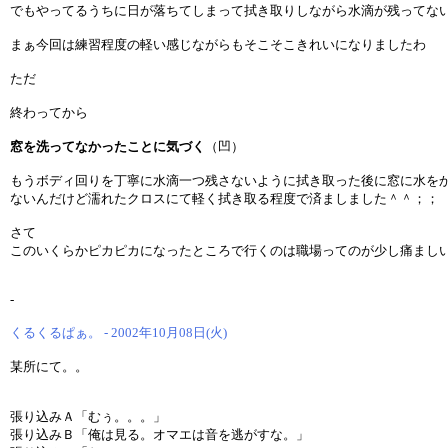
でもやってるうちに日が落ちてしまって拭き取りしながら水滴が残ってな
まぁ今回は練習程度の軽い感じながらもそこそこきれいになりましたわ
ただ
終わってから
窓を洗ってなかったことに気づく
（凹）
もうボディ回りを丁寧に水滴一つ残さないように拭き取った後に窓に水を
ないんだけど濡れたクロスにて軽く拭き取る程度で済ましました＾＾；；
さて
このいくらかピカピカになったところで行くのは職場ってのが少し痛まし
-
くるくるぱぁ。 - 2002年10月08日(火)
某所にて。。
張り込みＡ「むぅ。。。」
張り込みＢ「俺は見る。オマエは音を逃がすな。」