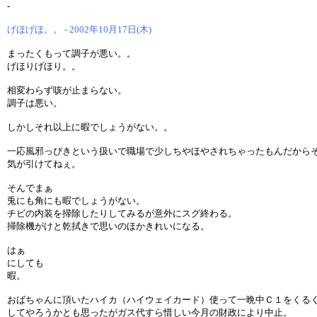
-
げほげほ。。 - 2002年10月17日(木)
まったくもって調子が悪い。。
げほりげほり。。
相変わらず咳が止まらない。
調子は悪い。
しかしそれ以上に暇でしょうがない。。
一応風邪っぴきという扱いで職場で少しちやほやされちゃったもんだから
気が引けてねぇ。
そんでまぁ
兎にも角にも暇でしょうがない。
チビの内装を掃除したりしてみるが意外にスグ終わる。
掃除機がけと乾拭きで思いのほかきれいになる。
はぁ
にしても
暇。
おばちゃんに頂いたハイカ（ハイウェイカード）使って一晩中Ｃ１をくる
してやろうかとも思ったがガス代すら惜しい今月の財政により中止。