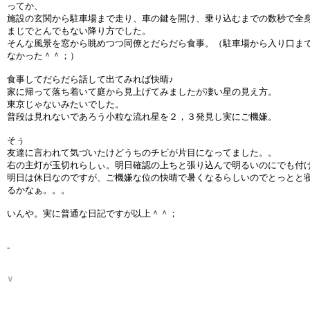
ってか、
施設の玄関から駐車場まで走り、車の鍵を開け、乗り込むまでの数秒で全
まじでとんでもない降り方でした。
そんな風景を窓から眺めつつ同僚とだらだら食事。（駐車場から入り口ま
なかった＾＾；）
食事してだらだら話して出てみれば快晴♪
家に帰って落ち着いて庭から見上げてみましたが凄い星の見え方。
東京じゃないみたいでした。
普段は見れないであろう小粒な流れ星を２，３発見し実にご機嫌。
そぅ
友達に言われて気づいたけどうちのチビが片目になってました。。
右の主灯が玉切れらしぃ。明日確認の上ちと張り込んで明るいのにでも付け
明日は休日なのですが、ご機嫌な位の快晴で暑くなるらしいのでとっとと
るかなぁ。。。
いんや。実に普通な日記ですが以上＾＾；
-
∨