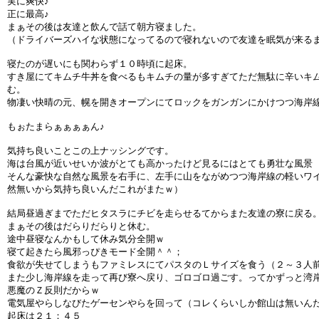
実に爽快♪
正に最高♪
まぁその後は友達と飲んで話て朝方寝ました。
（ドライバーズハイな状態になってるので寝れないので友達を眠気が来る
寝たのが遅いにも関わらず１０時頃に起床。
すき屋にてキムチ牛丼を食べるもキムチの量が多すぎてただ無駄に辛いキ
む。
物凄い快晴の元、幌を開きオープンにてロックをガンガンにかけつつ海岸
もぉたまらぁぁぁぁん♪
気持ち良いことこの上ナッシングです。
海は台風が近いせいか波がとても高かったけど見るにはとても勇壮な風景
そんな豪快な自然な風景を右手に、左手に山をながめつつ海岸線の軽いワ
然無いから気持ち良いんだこれがまたｗ）
結局昼過ぎまでただヒタスラにチビを走らせるてからまた友達の寮に戻る
まぁその後はだらりだらりと休む。
途中昼寝なんかもして休み気分全開ｗ
寝て起きたら風邪っぴきモード全開＾＾；
食欲が失せてしまうもファミレスにてパスタのＬサイズを食う（２～３人
また少し海岸線を走って再び寮へ戻り、ゴロゴロ過ごす。ってかずっと湾
悪魔のＺ反則だからｗ
電気屋やらしなびたゲーセンやらを回って（コレくらいしか館山は無いん
起床は２１：４５