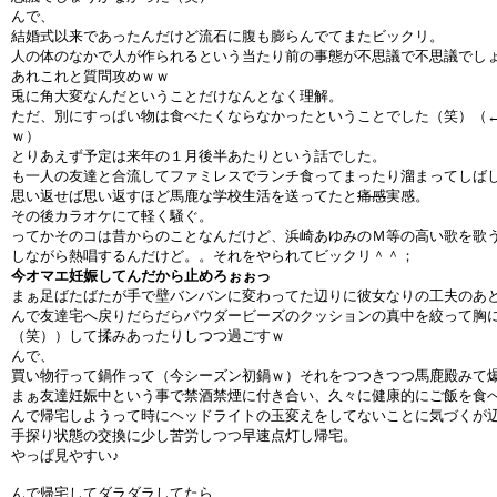
んで、
結婚式以来であったんだけど流石に腹も膨らんでてまたビックリ。
人の体のなかで人が作られるという当たり前の事態が不思議で不思議でし
あれこれと質問攻めｗｗ
兎に角大変なんだということだけなんとなく理解。
ただ、別にすっぱい物は食べたくならなかったということでした（笑）（
ｗ）
とりあえず予定は来年の１月後半あたりという話でした。
も一人の友達と合流してファミレスでランチ食ってまったり溜まってしば
思い返せば思い返すほど馬鹿な学校生活を送ってたと
痛感
実感。
その後カラオケにて軽く騒ぐ。
ってかそのコは昔からのことなんだけど、浜崎あゆみのＭ等の高い歌を歌
しながら熱唱するんだけど。。それをやられてビックリ＾＾；
今オマエ妊娠してんだから止めろぉぉっ
まぁ足ばたばたが手で壁バンバンに変わってた辺りに彼女なりの工夫のあ
んで友達宅へ戻りだらだらパウダービーズのクッションの真中を絞って胸
（笑））して揉みあったりしつつ過ごすｗ
んで、
買い物行って鍋作って（今シーズン初鍋ｗ）それをつつきつつ馬鹿殿みて
まぁ友達妊娠中という事で禁酒禁煙に付き合い、久々に健康的にご飯を食
んで帰宅しようって時にヘッドライトの玉変えをしてないことに気づくが
手探り状態の交換に少し苦労しつつ早速点灯し帰宅。
やっぱ見やすい♪
んで帰宅してダラダラしてたら