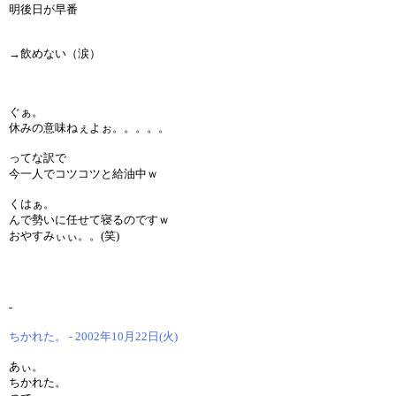
明後日が早番
→飲めない（涙）
ぐぁ。
休みの意味ねぇよぉ。。。。。
ってな訳で
今一人でコツコツと給油中ｗ
くはぁ。
んで勢いに任せて寝るのですｗ
おやすみぃぃ。。(笑)
-
ちかれた。 - 2002年10月22日(火)
あぃ。
ちかれた。