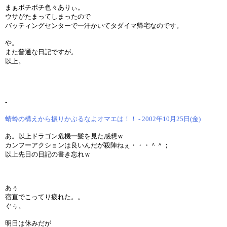
まぁボチボチ色々ありぃ。
ウサがたまってしまったので
バッティングセンターで一汗かいてタダイマ帰宅なのです。
や。
また普通な日記ですが。
以上。
-
蜻蛉の構えから振りかぶるなよオマエは！！ - 2002年10月25日(金)
あ。以上ドラゴン危機一髪を見た感想ｗ
カンフーアクションは良いんだが殺陣ねぇ・・・＾＾；
以上先日の日記の書き忘れｗ
あぅ
宿直でこってり疲れた。。
ぐぅ。
明日は休みだが