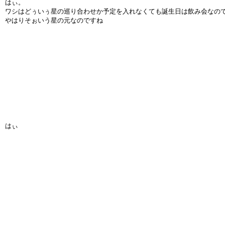
はぃ。
ワシはどぅいぅ星の巡り合わせか予定を入れなくても誕生日は飲み会なの
やはりそぉいう星の元なのですね
はぃ