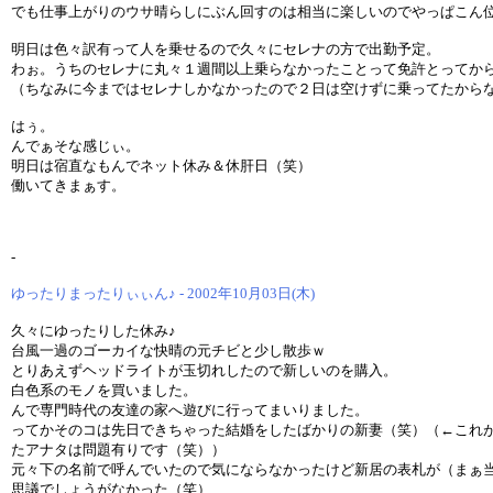
でも仕事上がりのウサ晴らしにぶん回すのは相当に楽しいのでやっぱこん
明日は色々訳有って人を乗せるので久々にセレナの方で出勤予定。
わぉ。うちのセレナに丸々１週間以上乗らなかったことって免許とってか
（ちなみに今まではセレナしかなかったので２日は空けずに乗ってたから
はぅ。
んでぁそな感じぃ。
明日は宿直なもんでネット休み＆休肝日（笑）
働いてきまぁす。
-
ゆったりまったりぃぃん♪ - 2002年10月03日(木)
久々にゆったりした休み♪
台風一過のゴーカイな快晴の元チビと少し散歩ｗ
とりあえずヘッドライトが玉切れしたので新しいのを購入。
白色系のモノを買いました。
んで専門時代の友達の家へ遊びに行ってまいりました。
ってかそのコは先日できちゃった結婚をしたばかりの新妻（笑）（←これ
たアナタは問題有りです（笑））
元々下の名前で呼んでいたので気にならなかったけど新居の表札が（まぁ
思議でしょうがなかった（笑）