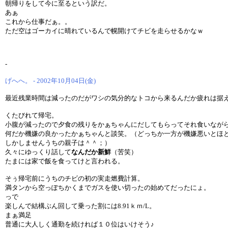
朝帰りをして今に至るという訳だ。
あぁ
これから仕事だぁ。。
ただ空はゴーカイに晴れているんで幌開けてチビを走らせるかなｗ
-
げへへ。 - 2002年10月04日(金)
最近残業時間は減ったのだがワシの気分的なトコから来るんだか疲れは据
くたびれて帰宅。
小腹が減ったので夕食の残りをかぁちゃんにだしてもらってそれ食いなが
何だか機嫌の良かったかぁちゃんと談笑。（どっちか一方が機嫌悪いとほ
しかしませんうちの親子は＾＾；）
久々にゆっくり話して
なんだか新鮮
（苦笑）
たまには家で飯を食ってけと言われる。
そぅ帰宅前にうちのチビの初の実走燃費計算。
満タンから空っぽちかくまでガスを使い切ったの始めてだったにょ。
っで
楽しんで結構ぶん回して乗った割には8.91ｋｍ/L。
まぁ満足
普通に大人しく通勤を続ければ１０位はいけそう♪