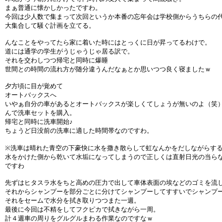
まぁ普通に懐かしかったですわ。
今回は少人数で集まって次回というか本番の忘年会は学校側からうちらの
大集合して騒ぐ計画を立てる。
んなことをやってたら家に着いた時にはとっくに日が昇ってるわけで。
道には通学の学生がうじゃうじゃ居る訳で。
それを交わしつつ帰宅と同時に爆睡
世間との時間の流れ方が随分違うんだなぁとか思いつつ良く寝ましたｗ
夕方頃に目が覚めて
オートバックスへ
いやぁ自分の車があるとオートバックスが楽しくてしょうが無いのよ（笑
んで洗車セットを購入。
帰宅と同時に洗車開始♪
ちょうど日没前の洗車に適した時間帯なのですわ。
※洗車は晴れた青空の下豪快に水を撒き散らして虹なんかをだしながらす
水をかけた側から乾いて水垢になってしまうので正しくは直射日光の当ら
ですわ
先ずはヒタスラ水をちと高めの圧力で出して車体表面の埃などのゴミを流
それからシャンプーを部分ごとに分けてシャンプーしてすすいでシャンプ
それをセームで水分を拭き取りつつまた一週。
最後に今回は不精をしてフクピカで拭きながら一周。
計４週車の周りをグルグルまわる作業なのですなｗ