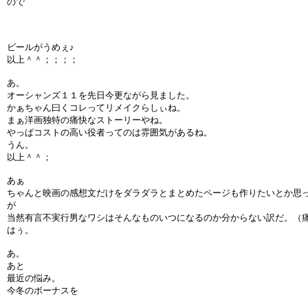
ので
ビールがうめぇ♪
以上＾＾；；；；
あ。
オーシャンズ１１を先日今更ながら見ました。
かぁちゃん曰くコレってリメイクらしぃね。
まぁ洋画独特の痛快なストーリーやね。
やっぱコストの高い役者ってのは雰囲気があるね。
うん。
以上＾＾；
あぁ
ちゃんと映画の感想文だけをダラダラとまとめたページも作りたいとか思
が
当然有言不実行男なワシはそんなものいつになるのか分からない訳だ。（
はぅ。
あ。
あと
最近の悩み。
今冬のボーナスを