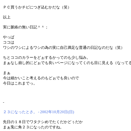
ＰＣ買うかチビにつぎ込むかだな（笑）
以上
実に脈絡の無い日記＾＾；
やっぱ
ココは
ワシのワシによるワシの為の実に自己満足な普通の日記なのだな（笑）
ちとココのカラーをどぉするかってのも少し悩み。
まぁなし崩し的にどぉでも良いページになってくのも目に見える（なって
まぁ
今は細かいこと考えるのもどぉでも良いので
今日はこれまでっ。
-
２３になったとさ。 - 2002年10月20日(日)
先日の１８日でワタクシめでたくだかどぅだか
まぁ兎に角２３になったのですね。