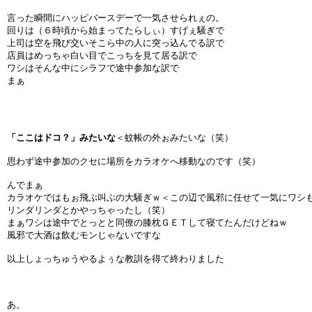
言った瞬間にハッピバースデーで一気させられぇの。
回りは（６時頃から始まってたらしぃ）すげぇ騒ぎで
上司は空を飛び交いそこら中の人に突っ込んでる訳で
店員はめっちゃ白い目でこっちを見て居る訳で
ワシはそんな中にシラフで途中参加な訳で
まぁ
「ここはドコ？」みたいな
＜蚊帳の外ぉみたいな（笑）
思わず途中参加のクセに場所をカラオケへ移動なのです（笑）
んでまぁ
カラオケではもぉ飛ぶ叫ぶの大騒ぎｗ＜この辺で風邪に任せて一気にワシ
リンダリンダとかやっちゃったし（笑）
まぁワシは途中でとっとと同僚の膝枕ＧＥＴして寝てたんだけどねｗ
風邪で大酒は飲むモンじゃないですな
以上しょっちゅうやるよぅな教訓を得て終わりました
あ。