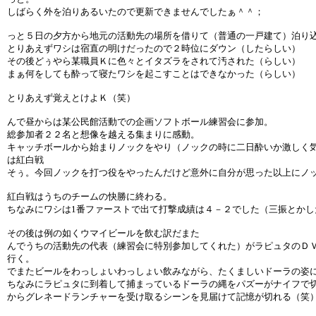
しばらく外を泊りあるいたので更新できませんでしたぁ＾＾；
っと５日の夕方から地元の活動先の場所を借りて（普通の一戸建て）泊り
とりあえずワシは宿直の明けだったので２時位にダウン（したらしい）
その後どぅやら某職員Ｋに色々とイタズラをされて汚された（らしい）
まぁ何をしても酔って寝たワシを起こすことはできなかった（らしい）
とりあえず覚えとけよＫ（笑）
んで昼からは某公民館活動での企画ソフトボール練習会に参加。
総参加者２２名と想像を越える集まりに感動。
キャッチボールから始まりノックをやり（ノックの時に二日酔いか激しく
は紅白戦
そぅ。今回ノックを打つ役をやったんだけど意外に自分が思った以上にノ
紅白戦はうちのチームの快勝に終わる。
ちなみにワシは1番ファーストで出て打撃成績は４－２でした（三振とかし
その後は例の如くウマイビールを飲む訳だまた
んでうちの活動先の代表（練習会に特別参加してくれた）がラピュタのＤ
行く。
でまたビールをわっしょいわっしょい飲みながら、たくましいドーラの姿
ちなみにラピュタに到着して捕まっているドーラの縄をパズーがナイフで
からグレネードランチャーを受け取るシーンを見届けて記憶が切れる（笑