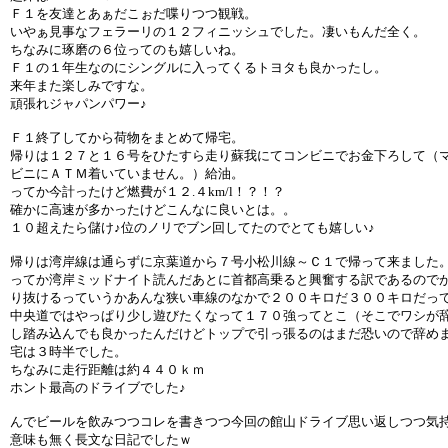
Ｆ１を友達とあぁだこぉだ喋りつつ観戦。
いやぁ見事なフェラーリの１２フィニッシュでした。凄いもんだ全く。
ちなみに琢磨の６位ってのも嬉しいね。
Ｆ１の１年生なのにシングルに入ってくるトヨタも良かったし。
来年また楽しみですな。
頑張れジャパンパワー♪
Ｆ１終了してから荷物をまとめて帰宅。
帰りは１２７と１６号をひたすら走り蘇我にてコンビニでお金下ろして（
ビニにＡＴＭ着いていません。）給油。
ってか今計ったけど燃費が１２.４km/l！？！？
確かに高速が多かったけどこんなに良いとは。。
１０超えたら儲け♪位のノリでブン回してたのでとても嬉しい♪
帰りは湾岸線は通らずに京葉道から７号小松川線～Ｃ１で帰って来ました
ってか湾岸ミッドナイト読んだあとに首都高乗ると興奮する訳であるので
り抜けるっていうかあんな狭い車線のなかで２００キロだ３００キロだっ
中央道ではやっぱり少し遊びたくなって１７０強ってとこ（そこでワシが
し踏み込んでも良かったんだけどトップで引っ張るのはまだ恐いので辞め
宅は３時半でした。
ちなみに走行距離は約４４０ｋｍ
ホント最高のドライブでした♪
んでビールを飲みつつコレを書きつつ今回の館山ドライブ思い返しつつ気
意味も無く長文な日記でしたｗ