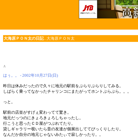
大海原ＰＯＮ太の日記
...大海原ＰＯＮ太
∧
はぅ。。 - 2002年10月27日(日)
昨日は休みだったので久々に地元の駅前をぶらりぶらりしてみる。
しばらく乗ってなかったチャリンコにまたがってホントぶらぶら。。。
っと。
駅前の店並がすげぇ変わってて驚き。
地元だっつのにきょろきょろしちゃったし。
行こうと思ったＣＤ屋がつぶれてたり。
貸しギャラリー覗いたら昔の友達が個展出しててびっくりしたり。
なんだか自分の地元じゃないみたぃで寂しかったり。。