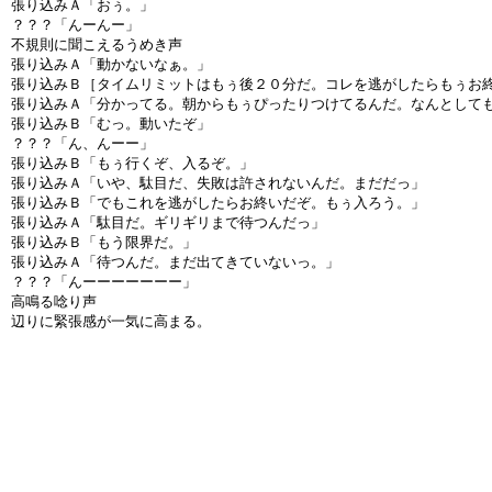
張り込みＡ「おぅ。」
？？？「んーんー」
不規則に聞こえるうめき声
張り込みＡ「動かないなぁ。」
張り込みＢ［タイムリミットはもぅ後２０分だ。コレを逃がしたらもぅお
張り込みＡ「分かってる。朝からもぅぴったりつけてるんだ。なんとして
張り込みＢ「むっ。動いたぞ」
？？？「ん、んーー」
張り込みＢ「もぅ行くぞ、入るぞ。」
張り込みＡ「いや、駄目だ、失敗は許されないんだ。まだだっ」
張り込みＢ「でもこれを逃がしたらお終いだぞ。もぅ入ろう。」
張り込みＡ「駄目だ。ギリギリまで待つんだっ」
張り込みＢ「もう限界だ。」
張り込みＡ「待つんだ。まだ出てきていないっ。」
？？？「んーーーーーーー」
高鳴る唸り声
辺りに緊張感が一気に高まる。