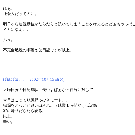
はぁ。
社会人だってのに。。
明日から連続勤務がだらだらと続いてしまうことを考えるとどぉもやっぱ
イカンなぁ。。
ふぅ。
不完全燃焼の半萎えな日記ですが以上。
-
げほげほ。。 - 2002年10月15日(火)
＞昨日分の日記無駄に長いよばぁか＞自分に対して
今日はこってり風邪っぴきモード。。
職場をとっとと追い出され。（残業１時間だけは記録！）
家に帰りだらだら寝る。
以上。
辛い。