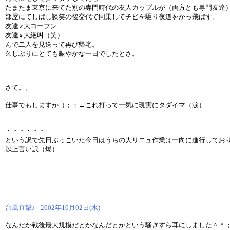
たまたま東京に来てた別の専門時代の友人カップルが（両方とも専門友達
部屋にてしばし談笑の後交代で同乗してチビを駆り夜道をかっ飛ばす。
友達♂大コーフン
友達♀大絶叫（笑）
んで二人を見送って再び帰宅。
久しぶりにとても賑やかな一日でしたとさ。
さて。。
仕事でもしますか（；；←これ打って一気に現実にタダイマ（涙）
・・・・・・
という訳で先日ぶっこいた今日はうちの大リニュ作業は一向に進行してお
以上言い訳（爆）
-
台風直撃♪ - 2002年10月02日(水)
なんだか戦後最大規模だとかなんだとかという騒ぎすら耳にしました＾＾