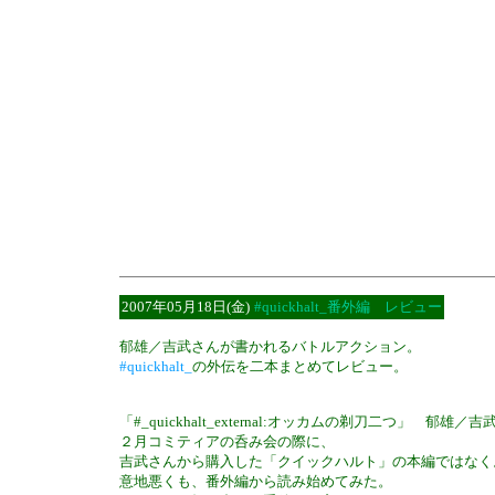
日記
2007年05月18日(金)
#quickhalt_番外編 レビュー
郁雄／吉武さんが書かれるバトルアクション。
#quickhalt_
の外伝を二本まとめてレビュー。
「#_quickhalt_external:オッカムの剃刀二つ」 郁雄／吉
２月コミティアの呑み会の際に、
吉武さんから購入した「クイックハルト」の本編ではなく
意地悪くも、番外編から読み始めてみた。