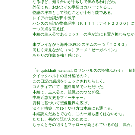
なるほど。知り合いが手放しで褒めるわけだわ。
外伝でも、おおよその事情はカバーできるし。
物語の序章として読むことが十分可能である。
レイアの台詞が田中敦子
ハンスの台詞が野島昭生（ＫＩＴＴ：ナイト２０００）に
一つ欠点を言えば、
本編の主人公であるミッチーの声が誰にも置き換わらなか
未プレイながら海外TRPGシステムの一つ「ＴＯＲＧ」
同じく未見ながら（ｗ）アニメ「ゼーガペイン」
あたりの印象を強く感じた。
「#_quickhalt_external: ロサンゼルスの怪物ふわり」
クイックハルトの番外編その２。
この日記の感想をチェックされたらしく。
コミティアにて、無料進呈でいただいた。
本編で、主人公と、組織とのつなぎ役。
中島近恵女史をフィーチャー。
資料に基づいて想像世界を広げ、
淡々と構築してゆくやり方は本編にも通じる。
本編読んだあとでなら、この一遍も悪くはないかな。
ただし、初めて読む人のために、
ちゃんとその辺りもフォローが為されているのは、流石。