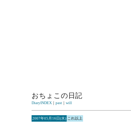
おちょこの日記
DiaryINDEX
｜
past
｜
will
2007年05月16日(水)
これ以上