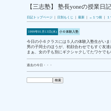
【三志塾】 塾長yoneの授業日
日記トップページ
｜
日別もくじ
｜
最新
｜
←１つ前
｜
１
1999年01月13日(水)
小６体験入塾
今日の小６クラスには５人の体験入塾生がいま
男の子同士のほうが、初顔合わせでもすぐ友達
まぁ、女の子も別にギクシャクしてたワケでも
過去の今日・・・