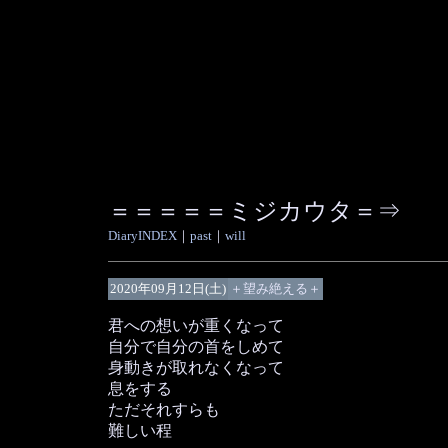
＝＝＝＝＝ミジカウタ＝⇒
DiaryINDEX
｜
past
｜
will
2020年09月12日(土)
＋望み絶える＋
君への想いが重くなって
自分で自分の首をしめて
身動きが取れなくなって
息をする
ただそれすらも
難しい程