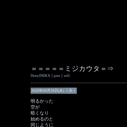
＝＝＝＝＝ミジカウタ＝⇒
DiaryINDEX
｜
past
｜
will
2020年08月26日(水)
＋糸＋
明るかった
空が
暗くなり
始めるのと
同じように