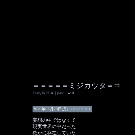
＝＝＝＝＝ミジカウタ＝⇒
DiaryINDEX
｜
past
｜
will
2020年06月29日(月)
＋love bite＋
妄想の中ではなくて
現実世界の中だった
確かに存在していた