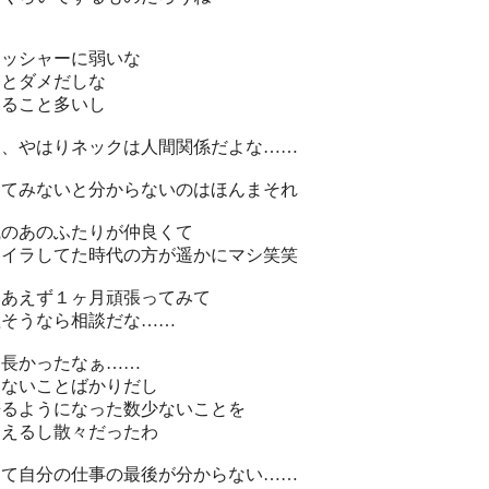
レッシャーに弱いな
るとダメだしな
えること多いし
と、やはりネックは人間関係だよな……
ってみないと分からないのはほんまそれ
職のあのふたりが仲良くて
ライラしてた時代の方が遥かにマシ笑笑
りあえず１ヶ月頑張ってみて
理そうなら相談だな……
週長かったなぁ……
きないことばかりだし
来るようになった数少ないことを
違えるし散々だったわ
して自分の仕事の最後が分からない……