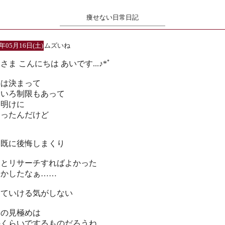
痩せない日常日記
6年05月16日(土)
ムズいね
さま こんにちは あいです...♪*ﾟ
事は決まって
ろいろ制限もあって
Ｗ明けに
まったんだけど
う既に後悔しまくり
っとリサーチすればよかった
らかしたなぁ……
けていける気がしない
退の見極めは
のくらいでするものだろうね