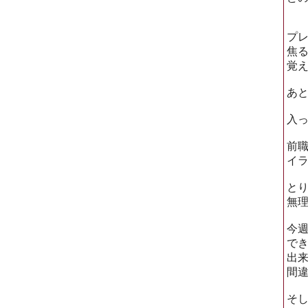
プ
焦
覚
あ
入
前
イ
と
無
今
で
出
間
そ