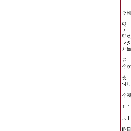
今
朝
チー
野
レ
弁
昼
今
夜
何
今
６
ス
昨