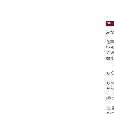
202
みな
仕
い
Ｇ
始
も
も
や
続
進
ど