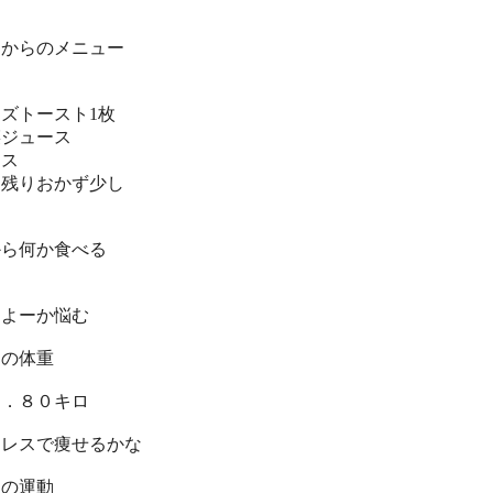
朝からのメニュー
ズトースト1枚
菜ジュース
タス
当残りおかず少し
から何か食べる
しよーか悩む
朝の体重
１．８０キロ
トレスで痩せるかな
日の運動