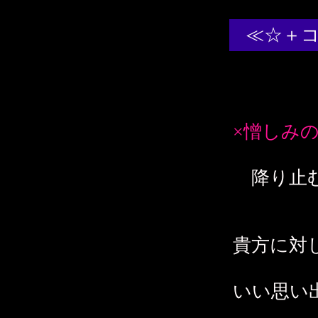
≪☆＋
×憎しみの
降り止む
貴方に対
いい思い