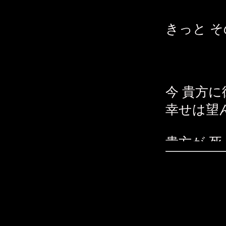
きっと 
今 貴方
幸せは望
貴方が 
貴方の彼