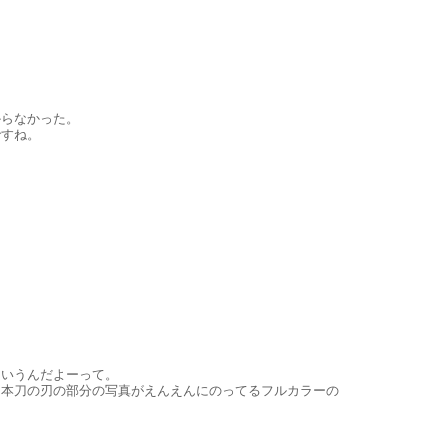
からなかった。
ですね。
ていうんだよーって。
日本刀の刃の部分の写真がえんえんにのってるフルカラーの