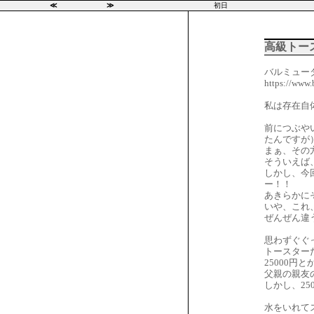
≪
≫
初日
高級トー
バルミュー
https://www.
私は存在自
前につぶや
たんですが
まぁ、その
そういえば
しかし、今
ー！！
あきらかに
いや、これ
ぜんぜん違
思わずぐぐ
トースター
25000円
父親の親友
しかし、25
水をいれて