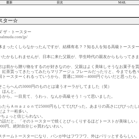
最新
目次
MAIL
スター☆
ダ ザ・トースター
balmuda.com/jp/
体まったくしらなかったんですが、結構有名？？知る人を知る高級トースタ
いたかもしれませんが、日本に来た父親が、学生時代の親友からもらってき
）
方は前から贈り物をするのが好きなのか、父親はよく美味しそうなお菓子を
、紅茶貰ってきたってみたらマリアージュ フレールだったりと、今までも色
回トースターくれるっていうから、普通に3000～4000円ぐらいだと思った
そこらへんの3000円のものとは違うオーラがしてました（笑）
、ほんと。
うから。一目見て、うわっ、なんか高級そう！って思いました。
ったらＡｍａｚｏｎで25000円もしててびびった。あまりの高さにびびった
だよ？一桁多い。
とかちょっと信じられない。
の話だと、「そのトースターで焼くとびっくりするほどトーストが美味しい
000円。絶対自分じゃ買わないわい。
スチームトースターになり、パンが中はフワフワ、外はパリッとするらしい