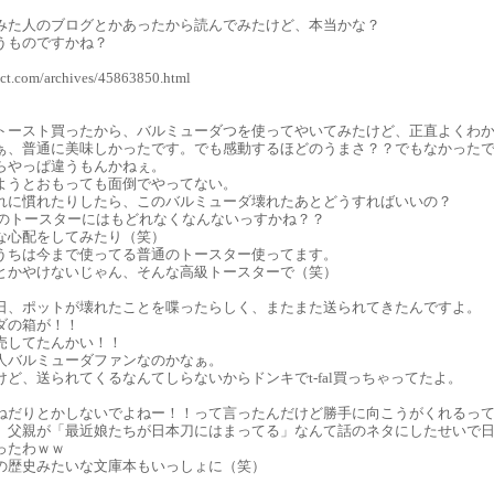
みた人のブログとかあったから読んでみたけど、本当かな？
うものですかね？
act.com/archives/45863850.html
トースト買ったから、バルミューダつを使ってやいてみたけど、正直よくわ
ぁ、普通に美味しかったです。でも感動するほどのうまさ？？でもなかった
らやっぱ違うもんかねぇ。
ようとおもっても面倒でやってない。
れに慣れたりしたら、このバルミューダ壊れたあとどうすればいいの？
0円のトースターにはもどれなくなんないっすかね？？
な心配をしてみたり（笑）
うちは今まで使ってる普通のトースター使ってます。
とかやけないじゃん、そんな高級トースターで（笑）
日、ポットが壊れたことを喋ったらしく、またまた送られてきたんですよ。
ダの箱が！！
売してたんかい！！
人バルミューダファンなのかなぁ。
けど、送られてくるなんてしらないからドンキでt-fal買っちゃってたよ。
ねだりとかしないでよねー！！って言ったんだけど勝手に向こうがくれるっ
、父親が「最近娘たちが日本刀にはまってる」なんて話のネタにしたせいで
ったわｗｗ
の歴史みたいな文庫本もいっしょに（笑）