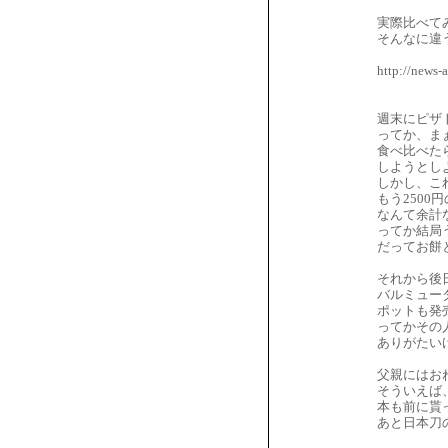
実際比べて
そんなに違
http://news-
週末にピザ
ってか、ま
食べ比べた
しようとし
しかし、こ
もう250
なんて余計
ってか結局
だってお餅
それから後
バルミュー
ポットも発
ってかその
ありがたい
父親にはお
そういえば
本も前に貰
あと日本刀