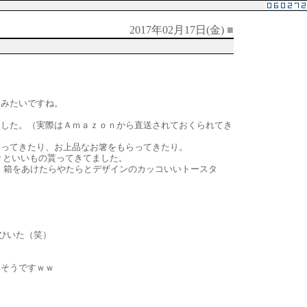
2017年02月17日(金)
■
ーみたいですね。
ました。（実際はＡｍａｚｏｎから直送されておくられてき
貰ってきたり、お上品なお箸をもらってきたり。
々といいもの貰ってきてました。
ら、箱をあけたらやたらとデザインのカッコいいトースタ
しひいた（笑）
」そうですｗｗ
。