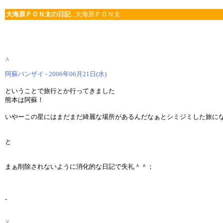
大海原ＰＯＮ太の日記
...大海原ＰＯＮ太
∧
阿蘇バンザイ - 2006年06月21日(水)
ということで旅行とか行ってきました
熊本は阿蘇！
いやーこの星にはまだまだ綺麗な場所があるんだなぁとシミジミした旅に
と
まぁ削除されないように消化的な日記で失礼＾＾；
-
∨