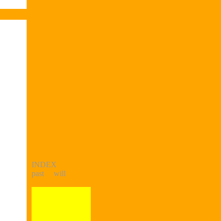
INDEX
past
will