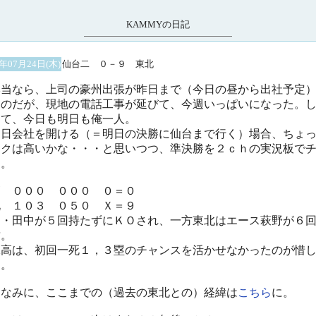
KAMMYの日記
8年07月24日(木)
仙台二 ０－９ 東北
当なら、上司の豪州出張が昨日まで（今日の昼から出社予定
たのだが、現地の電話工事が延びて、今週いっぱいになった。
って、今日も明日も俺一人。
日会社を開ける（＝明日の決勝に仙台まで行く）場合、ちょ
スクは高いかな・・・と思いつつ、準決勝を２ｃｈの実況板で
ク。
高 ０００ ０００ ０＝０
北 １０３ ０５０ Ｘ＝９
・・田中が５回持たずにＫＯされ、一方東北はエース萩野が６
封。
高は、初回一死１，３塁のチャンスを活かせなかったのが惜
る。
なみに、ここまでの（過去の東北との）経緯は
こちら
に。