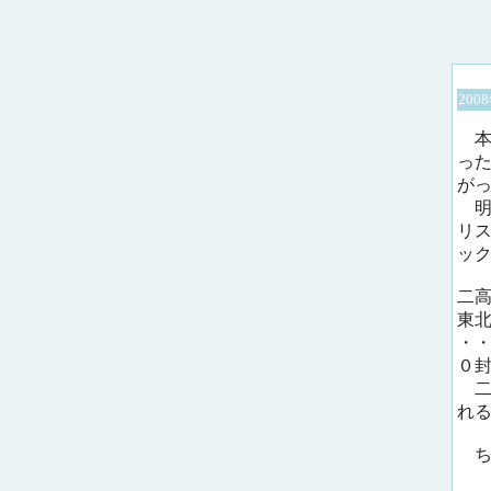
200
本
っ
が
明
リ
ッ
二
東
・
０
二
れ
ち