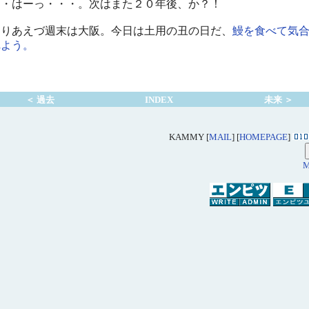
・・はーっ・・・。次はまた２０年後、か？！
りあえづ週末は大阪。今日は土用の丑の日だ、
鰻を食べて気
れよう。
＜ 過去
INDEX
未来 ＞
KAMMY [
MAIL
] [
HOMEPAGE
]