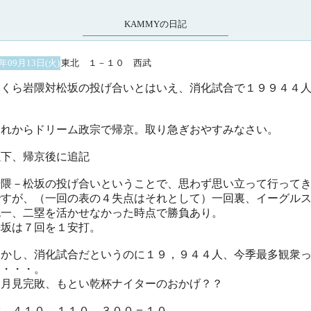
KAMMYの日記
5年09月13日(火)
東北 １－１０ 西武
くら岩隈対松坂の投げ合いとはいえ、消化試合で１９９４４
。
れからドリーム政宗で帰京。取り急ぎおやすみなさい。
以下、帰京後に追記
隈－松坂の投げ合いということで、思わず思い立って行って
ですが、（一回の表の４失点はそれとして）一回裏、イーグル
死一、二塁を活かせなかった時点で勝負あり。
坂は７回を１安打。
かし、消化試合だというのに１９，９４４人、今季最多観衆
。・・・。
月見完敗、もとい乾杯ナイターのおかげ？？
武 ４１０ １１０ ３００＝１０