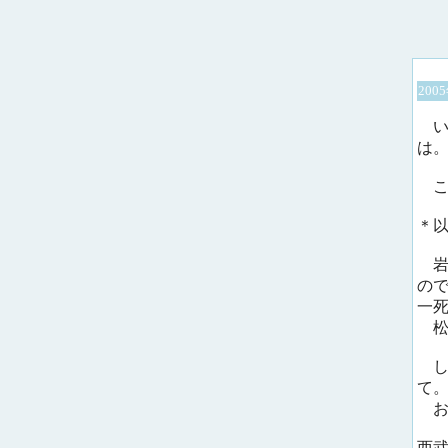
200
い
は
こ
＊
岩
の
一
松
し
て
お
西