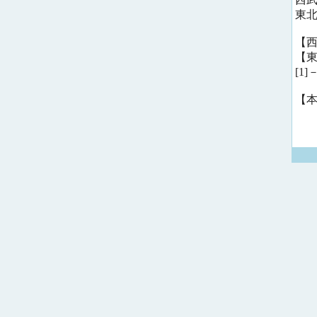
東
【西
【東
[1]
【本