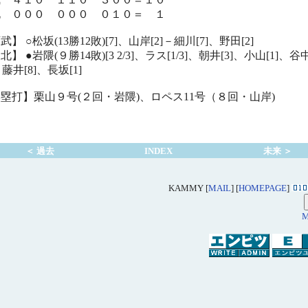
北 ０００ ０００ ０１０＝ １
武】 ○松坂(13勝12敗)[7]、山岸[2]－細川[7]、野田[2]
北】 ●岩隈(９勝14敗)[3 2/3]、ラス[1/3]、朝井[3]、小山[1]、谷
－藤井[8]、長坂[1]
塁打】栗山９号(２回・岩隈)、ロペス11号（８回・山岸)
＜ 過去
INDEX
未来 ＞
KAMMY [
MAIL
] [
HOMEPAGE
]