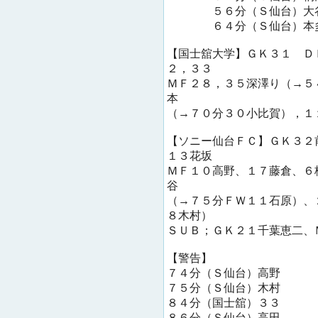
５６分（Ｓ仙台）大
６４分（Ｓ仙台）本
【国士舘大学】ＧＫ３１ Ｄ
２，３３
ＭＦ２８，３５深澤り（→５
本
（→７０分３０小比賀），１
【ソニー仙台ＦＣ】ＧＫ３２
１３花坂
ＭＦ１０高野、１７藤倉、６
谷
（→７５分ＦＷ１１石原）、
８木村）
ＳＵＢ；ＧＫ２１千葉恵二、
【警告】
７４分（Ｓ仙台）高野
７５分（Ｓ仙台）木村
８４分（国士舘）３３
８６分（Ｓ仙台）高田