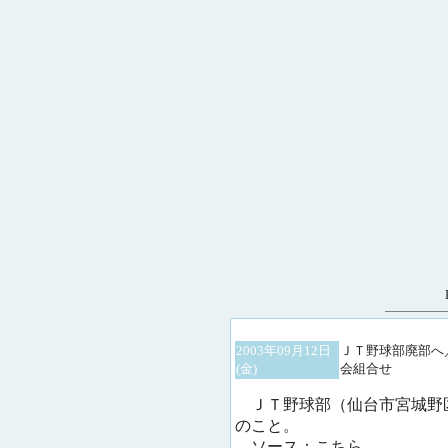
2003年09月12日
ＪＴ野球部廃部へ
(金)
会組合せ
ＪＴ野球部（仙台市宮城野
のこと。
ソース：こちら。