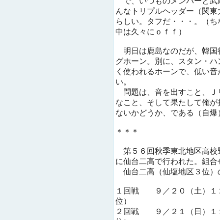
で、いつものメンバーと武
んなトリプルヘッダー（関東
らしい。タフだ・・・。（ち
中は久々にｏｆｆ）
明日は鹿島なのだが、韓国
グホーン。別に、スタン・ハ
く使われるホーンで、低い音
い。
問題は、音を出すこと、Ｊ
なこと、そして果たして俺が
ないかどうか、である（自爆
＊＊＊
第５６回秋季東北地区高校
に仙台二高で行われた。組合
仙台二高（仙塩地区３位）
１回戦 ９／２０（土）１
位）
２回戦 ９／２１（日）１