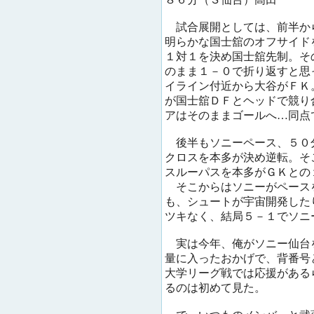
試合展開としては、前半か
明らかな国士舘のオフサイド
１対１を決め国士舘先制。そ
のまま１－０で折り返すと思
イライン付近から大谷がＦＫ
が国士舘ＤＦとヘッドで競り
アはそのままゴールへ…同点
後半もソニーペース、５０
クロスを本多が決め逆転。そ
スルーパスを本多がＧＫとの
そこからはソニーがペース
も、シュートが宇宙開発した
ツキなく、結局５－１でソニ
実は今年、俺がソニー仙台
量に入ったおかげで、背番号
大学リーグ戦では応援がある
るのは初めて見た。