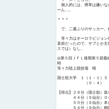
個人的には、煙草は嫌いな
ーん…。
＊＊＊
で、二週ぶりのサッカー。
等々力はオーロラビジョン
直前だったので、サブとか主
スでは）なし。
◎第５回ＪＦＬ後期第５節最
時
等々力陸上競技場 晴
国士舘大学 １（１－１）５
（０－４）
【得点】２９分（国士舘）坂
４４分（Ｓ仙台）Ｏ
５０分（Ｓ仙台）本
５４分（Ｓ仙台）桐