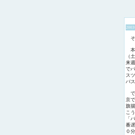
200
そ
本
（
来
で
ス
バ
で
京
旗
こ
「
番
０