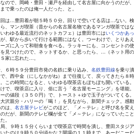
」なので、岡崎・豊田・瀬戸を経由して名古屋に向かうのだが
屋まで乗ったのは俺一人だった、と。
回は…豊田着が朝５時５０分。回りで空いてる店は…ない。
たら、マンガ喫茶（昔からの名古屋名物であるマンガ喫茶では
、いわゆる最近流行のネットカフェ）は豊田市には
いくつか
あ
だが、駅から歩いて行ける範囲にはなく。つーわけで、とりあ
ニーズに入って和朝食を食べる。ラッキーにも、コンセントの
席を見つけたので、ネットするか、と思ったら、…（ネット用
ＨＳ家に忘れた…。
、６時５９分豊田市発の名鉄に乗り込み、
名鉄豊田線
を乗り
。で、西中金（にしなかがね）まで往復して、戻ってきたら８
な。この時間になると、いわゆる喫茶店もぼちぼち開いている
わけで、喫茶店に入り、俗に言う「名古屋モーニング」を堪能
ヒーの値段（３５０円）で、トースト＋ゆで玉子がついてくる
、大沢親分・ハリーの「喝！」を見ながら、新聞チェック。感
たのは、
名古屋テレビ
がこのほど、「メ～テレ」と呼び名を変
？のだが、新聞のテレビ欄が全て「メ～テレ」になっていたこ
った。
局、９時１５分くらいまで喫茶店で時間を潰し、豊田スタジ
着いたのは９時５０分頃かな？開場の１１時まで、あーだこー