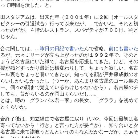
べって時間を潰した、と。
田スタジアムは、出来た年（２００１年）に２回（オールス
、ピクシーの引退試合）行って以来だが、…でかいね。それと
登ったのだが、４階のレストラン。スパゲティが７００円、割
的じゃん。
合に関しては、…
昨日の日記で書いた
んで省略。
前にも書い
するが、元々Ｊリーグが立ち上がったのが１９９２年で、その
ちょうど名古屋にいた縁で、名古屋を応援してきた。けど、そ
応援が殆どすっかり最近は様変わりして、ちょっと寂しい。名
ゴール裏もちょっと覗いてきたが、知ってる顔が戸井康成似の
くらいしかいなかったし（つーか、あんまり名古屋のゴール裏
バー、個々の顔まで覚えているわけじゃないから）。名古屋の
としても、昔からいるのが岡山くらいだし…。
とは、噂の「グランパス君一家」の長女、「グララ」を初め
ことくらいか。
合終了後は、知立経由で名古屋に戻り（いや、今回は最初は
に寄ってないから「行き」と言った方が妥当か）、知り合いと
。名古屋に来て讃岐うどんというのもなんだかなーだが、まぁ