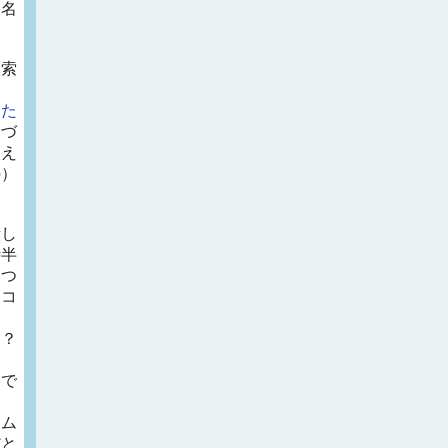
、名
検索
な
った
えづ
使え
の）
潰し
時半
。つ
。コ
。
動？
え
とで
アム
だと