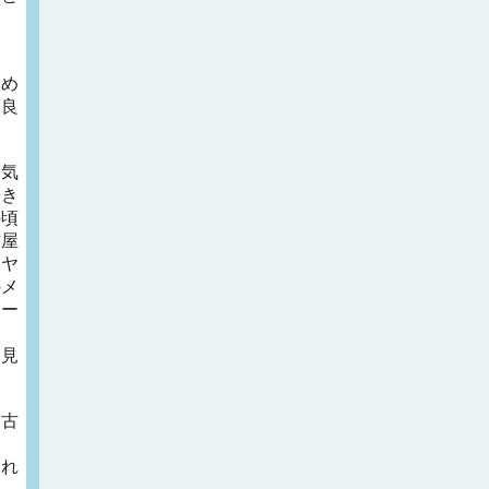
タ
初め
と良
た
気
とき
の頃
古屋
オヤ
のメ
チー
て見
名古
夕
それ