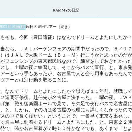
KAMMYの日記
3年05月19日(月)
昨日の豊田ツアー（続き）
もそも、今回（豊田遠征）はなんでドリームとよたにしたか
当なら、ＪＡＬバーゲンフェアの期間中だったので、５／１
土）はＪＡＬで大阪ドーム（Ｂｕ－Ｍ）行こうかと思ったのだ
週がフェンシングの東京都民戦なので、練習をしておきたかっ
パスし、土曜の夜に練習して、そこからバスで直行、と。東京
ツアーという手もあったが、名古屋で人と会う用事もあったん
スツアーとは別行動を取ることに。
、なんでドリームとよたにしたか？思えば１１年前。就職し
で２週間研修後、赴任先が名古屋に決まった。土曜の夜、ＪＷ
揚げ第二戦を後楽園ホールで見て、その足で夜行バスで名古屋
う、と。しかも、その頃は名古屋の地理にも詳しくなかったの
バスの中で長く寝たい」ということで、一番早く東京を出発し
遅く名古屋に到着するドリームとよた号にした、と。東京２２
分発で、確か名古屋着が７時５０分かな？でも、あくまで「と