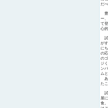
だ
豊
ー
て
心
試
が
に
の
の
ジ
ン
ム
あ
た
試
屋
食