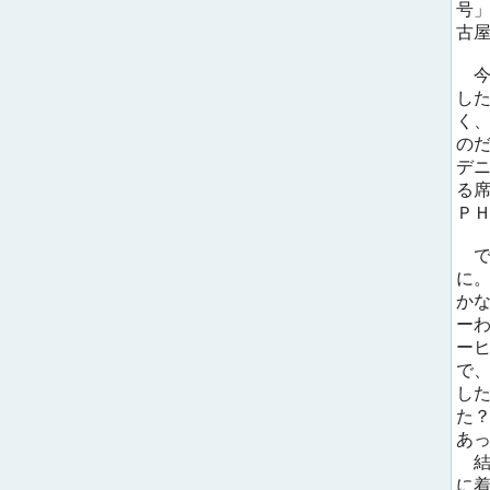
号
古
今
し
く
の
デ
る
Ｐ
で
に
か
ー
ー
で
し
た
あ
結
に