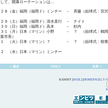
して、開幕ローテーションは…
／２８（金）福岡（福岡ド）ミンチー － 斉藤（始球式：宮
）
／２９（土）福岡（福岡ド）清水直行 － ナイト
／３０（日）福岡（福岡ド）高木 － 杉内
／３１（月）日本（マリン）小野 － ？ （始球式：鶴岡
千葉市長）
／１ （火）日本（マリン）？ － ？ （始球式：朝
）
／２ （水）日本（マリン）ミンチー
＜ 過去
INDEX
未来 ＞
KAMMY [
MAIL
] [
HOMEPAGE
]