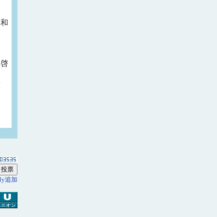
沢和
啓
青
My追加