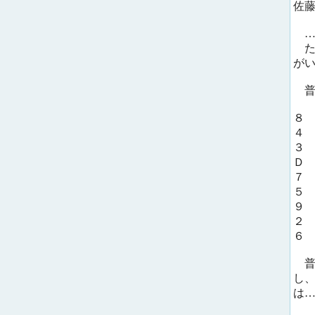
佐
…
た
が
普
８
４
３
Ｄ
７
５
９
２
６
普
し
は