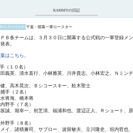
KAMMYの日記
3年03月26日(水)
千葉・開幕一軍ロースター
ＰＢ各チームは、３月３０日に開幕する公式戦の一軍登録メ
を発表。
千葉はこちら。
投手（１０名）
田義英、清水直行、小林雅英、川井貴志、小林宏之、Ｎミン
、
﨑健、高木晃次、Ｂシコースキー、舩木聖士
捕手（２名）
水将海、橋本将
内野手（７名）
坂誠、堀幸一、初芝清、福浦和也、渡辺正人、Ｒショート、
也
外野手（８名）
メイ、諸積兼司、サブロー、波留敏夫、立川隆史、垣内哲也