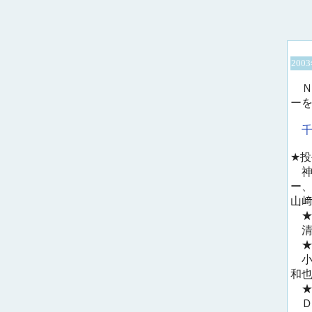
200
Ｎ
ー
★
神
ー
山
★
清
★
小
和
★
Ｄ