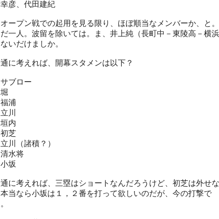
藤幸彦、代田建紀
オープン戦での起用を見る限り、ほぼ順当なメンバーか、と
だ一人。波留を除いては。ま、井上純（長町中－東陵高－横
いないだけましか。
通に考えれば、開幕スタメンは以下？
 サブロー
 堀
 福浦
 立川
 垣内
 初芝
 立川（諸積？）
 清水将
 小坂
通に考えれば、三塁はショートなんだろうけど、初芝は外せ
、本当なら小坂は１，２番を打って欲しいのだが、今の打撃で
…。