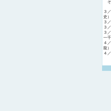
そ
３
史
３
３
３
一
４
龍
４