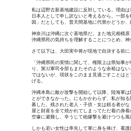
私は辺野古新基地建設に反対している。理由は
日本人として申し訳ないと考えるから。一部を
因」だとしても、普天間基地に代替かどうか、
神奈川は沖縄に次ぐ基地県だ。また地元相模原
沖縄県民の気持ちを理解することにつとめ、神
さて以下は、大田実中将が現地で自決する前に
「沖縄県民の実情に関して、権限上は県知事が
り、第32軍司令部もまたそのような余裕はな
ではないが、現状をこのまま見過ごすことはと
げる。
沖縄本島に敵が攻撃を開始して以降、陸海軍は
とができなかった。にもかかわらず、私が知る
募した。残された老人・子供・女は頼る者がな
屋と財産を全て焼かれてしまってただ着の身着
空壕に避難し、辛うじて砲爆撃を避けつつも風
しかも若い女性は率先して軍に身を捧げ、看護