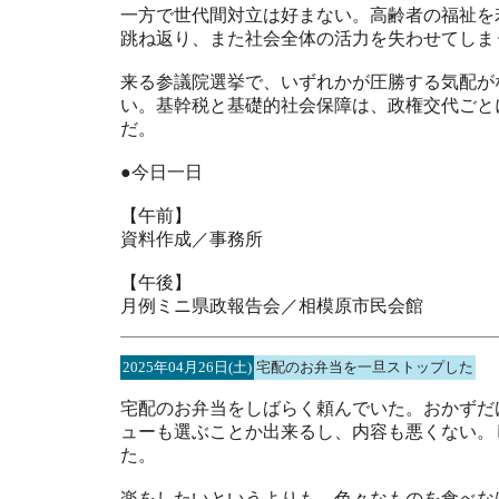
一方で世代間対立は好まない。高齢者の福祉を
跳ね返り、また社会全体の活力を失わせてしま
来る参議院選挙で、いずれかが圧勝する気配が
い。基幹税と基礎的社会保障は、政権交代ごと
だ。
●今日一日
【午前】
資料作成／事務所
【午後】
月例ミニ県政報告会／相模原市民会館
2025年04月26日(土)
宅配のお弁当を一旦ストップした
宅配のお弁当をしばらく頼んでいた。おかずだ
ューも選ぶことか出来るし、内容も悪くない。
た。
楽をしたいというよりも、色々なものを食べな