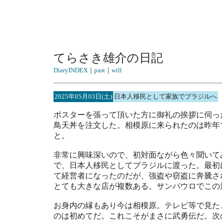
てらさき雄介の日記
DiaryINDEX
｜
past
｜
will
2025年05月03日(土)
日本人移民として家族でブラジルへ
ポスターを張って頂いた方に御礼の挨拶に伺っ
鳥天丼を注文した。相模原に来られたのは昨年
と。
非常に興味深いので、初対面ながら色々聞いて
で、日本人移民としてブラジルに渡った。最初
て経営者になったのだが、強盗や窃盗に奔騰さ
とても大きな店が複数ある。サンパウロでこの
お身内の縁もあり今は相模原。テレビ等で見た
のは初めてだ。これこそがまさに武勇伝だ。次