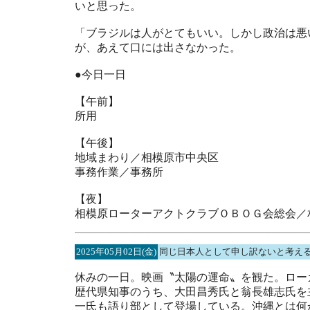
いと思った。
「ブラジルは人がとてもいい。しかし政治は悪
が、あえて口には出さなかった。
●今日一日
【午前】
所用
【午後】
地域まわり／相模原市中央区
事務作業／事務所
【夜】
相模原ローターアクトクラブＯＢＯＧ会総会／
2025年05月02日(金)
同じ日本人として申し訳ないと考え
休みの一日。映画〝太陽の運命〟を観た。ロー
歴代県知事のうち、大田昌秀氏と翁長雄志氏を
一氏も語り部として登場している。沖縄とは何