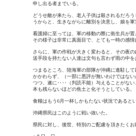
申し出る者までいる。
どうせ敵が来たら、老人子供は殺されるだろう
うからと、生きながらに離別を決意し、娘を軍
看護婦に至っては、軍の移動の際に衛生兵が置
その様子は非常に真面目で、とても一時の感情
さらに、軍の作戦が大きく変わると、その夜の
送手段を持たない人達は文句も言わず雨の中を
つまるところ、陸海軍の部隊が沖縄に進駐して
かかわらず、（一部に悪評が無いわけではない
つつ、遂に‥‥（判読不能）与えることがない
本も残らないほどの焦土と化そうとしている。
食糧はもう6月一杯しかもたない状況であると
沖縄県民はこのように戦い抜いた。
県民に対し、後世、特別のご配慮を頂きたくお