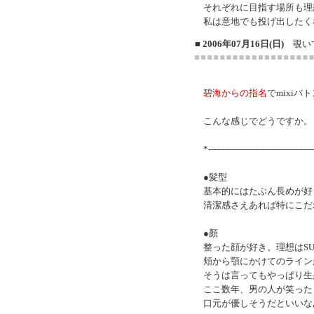
それぞれに目指す場所も理
私は意地でも投げ出したく
■ 2006年07月16日(日)
覗い
碧海からの指名
でmixiバ
こんな感じでどうですか。
*-------------------------------------
●髪型
基本的にはたぶん長めが好
清潔感さえあれば特にこだ
●顏
整った顔が好き。理想はSUG
頬から顎にかけてのライン
そうは言ってもやっぱり生
ここ数年、男の人が笑った
口元が優しそうだといいな