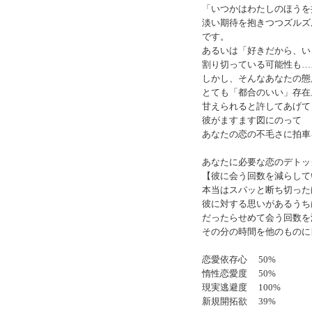
「いつかはわたしのほうを
淡い期待を抱きつつズルズ
です。
あるいは「好きだから、い
割り切っている可能性も…
しかし、そんなあなたの態
とても「都合のいい」存在
甘えられると許してあげて
彼がますます図にのって
あなたの恋の不毛さに拍車
あなたに必要な恋のデトッ
【彼に会う回数を減らして
本当はスパッと断ち切った
彼に対する思いがあるうち
だったらせめて会う回数を
その分の時間を他のものに
恋愛依存心 50%
惰性恋愛度 50%
現実逃避度 100%
新規開拓欲 39%