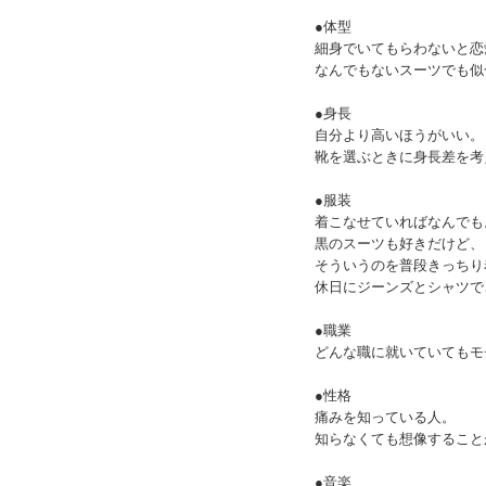
●体型
細身でいてもらわないと恋
なんでもないスーツでも似
●身長
自分より高いほうがいい。
靴を選ぶときに身長差を考
●服装
着こなせていればなんでも
黒のスーツも好きだけど、
そういうのを普段きっちり
休日にジーンズとシャツで
●職業
どんな職に就いていてもモ
●性格
痛みを知っている人。
知らなくても想像すること
●音楽