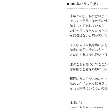
■ 2006年07月17日(月)
小学生の頃、私には確かに
そして一足早く女の子の性
疎ましく思われているらし
だけど気にならなかったの
私に咎はないと思っていた
そんな自信が無意識に人を
特定の集団に混ざろうとし
とにかく私は少し浮いた存
誰のことも傷つけてこなか
意図的な悪意を巧妙に仕掛
周囲にうまくなじめなかっ
私のなかで大きな転換点に
それと同時にいくつかの後
本番に強い。
だからあなたはいいわね、