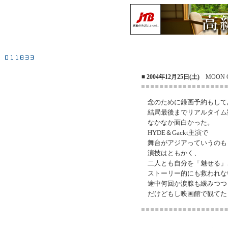
■ 2004年12月25日(土)
MOON C
念のために録画予約もして
結局最後までリアルタイム
なかなか面白かった。
HYDE＆Gackt主演で
舞台がアジアっていうのも
演技はともかく、
二人とも自分を「魅せる」
ストーリー的にも救われな
途中何回か涙腺も緩みつつ
だけどもし映画館で観てた