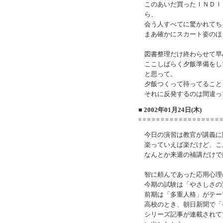
このあいだ買ったＩＮＤＩ
ら、
会う人すべてに驚かれてち
まあ確かにスカート姿のほ
図書整理だけ終わらせて早
ここしばらく夕飯準備をし
と思って。
夕飯つくって待ってること
それに反発するのは間違っ
■ 2002年01月24日(木)
今日の演習は教官が講義に
楽っていえば楽だけど、こ
なんとか来週の補講だけで
智に頼んであった応用心理
今期の試験は「やさしさの
前期は「多重人格」がテー
高校のとき、朝日新聞で「
シリーズ記事が連載されて