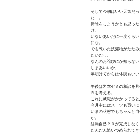
そして今朝はいい天気だっ
た…。
掃除をしようかとも思った
け。
いないあいだに一度くらい
にな。
でも乾いた洗濯物がたたみ
たいだし、
なんのお詫びにか知らない
しまあいいか。
年明けてからは体調もいい
午後は岩本ゼミの和訳を片
Ｒを考える。
これに就職がかかってると
今月中にはスーツも買いに
いまの状態でもちゃんと自
か。
結局自己ＰＲが完成しなく
だんだん追いつめられてき