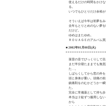
使えるだけの時間をかけな
る。
いつでもひとりだけ余裕が
そういえば今年は初夢をみ
去年もとりとめのない夢を
だけど。
ゆめはまたゆめ。
ＲＯＵＡＧＥのアルバム買
■ 2002年01月08日(火)
落雷の音でびっくりして目
まだ半分寝たままでも無意
た…。
しばらくしてから窓の外を
頭と身体が重い。頭痛の前
鎮痛剤をのむかどうか一瞬
た。
完全に常備薬として持ち歩
本当は２錠ずつ服用しない
から