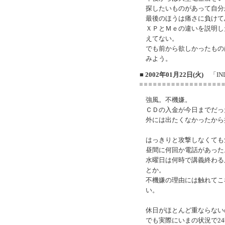
探したいものがあって自分
最後のほうは痛さに負けて
ＸＰとＭｅの違いを説明し
えてない。
でも前から欲しかったもの
みよう。
■ 2002年01月22日(火)
「IND
強風。不機嫌。
ＣＤの入金が今日までだっ
外には出たくなかったから
はっきりと攻撃しなくても
昼間に何回か電話があった
水曜日は何時で講義終わる
とか。
不機嫌の理由には触れてこ
い。
休日がほとんど重ならない
でも実際にいまの状況で2