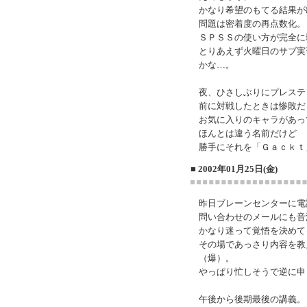
かなり希望のもてる結果が
問題は密着度の再点数化。
ＳＰＳＳの使い方が完全に
とりあえず火曜日のサブ実
かな…。
夜、ひさしぶりにプレステ
前に対戦したときは惨敗だ
お気に入りのキャラがあっ
ほんとは違う名前だけど
勝手にそれを「Ｇａｃｋｔ
■ 2002年01月25日(金)
昨日ブレーンセンターに電
問い合わせのメールにも音
かなり迷って覚悟を決めて
その場であっさり内容を教
（爆）。
やっぱり忙しそうで逆に申
午後から後期最後の講義。