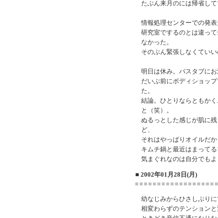
たぶん来月のには帰省して
情報処理センターでの発表
研究室でするのとは違って
なかった。
そのぶん緊張しなくていい
明日は休み。バスタブにお
だいぶ前にボディショップ
た。
結論。ひとりならともかく
と（笑）。
ぬるっとした感じが肌に残
ど、
それはやっぱりオイルだか
キムチ鍋と最近はまってる
気まぐれなのは自分でもよ
■ 2002年01月28日(月)
幼なじみからひさしぶりに
相変わらずのテンションと