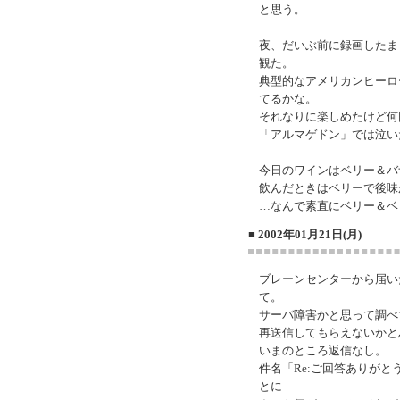
と思う。
夜、だいぶ前に録画したま
観た。
典型的なアメリカンヒーロ
てるかな。
それなりに楽しめたけど何
「アルマゲドン」では泣い
今日のワインはベリー＆バ
飲んだときはベリーで後味
…なんで素直にベリー＆ベ
■ 2002年01月21日(月)
ブレーンセンターから届い
て。
サーバ障害かと思って調べ
再送信してもらえないかと
いまのところ返信なし。
件名「Re:ご回答ありが
とに