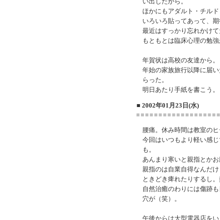
い出したから。
ほかにもアダルト・チルド
いろいろ貼ってあって、期
最近はすっかり忘れかけて
もともとは臨床心理の勉強
年賀状は高校の友達から。
年始の家族旅行以降に届い
らった。
明日あたり手紙を書こう。
■ 2002年01月23日(水)
腰痛。休み時間は教室のヒ
今回はいつもより軽い感じ
も。
あんまり寒いと親指とかお
親指のは自業自得なんだけ
ときどき痺れたりするし。
自然治癒のわりには傷跡も
穴が（笑）。
午後からは大型電器店をい