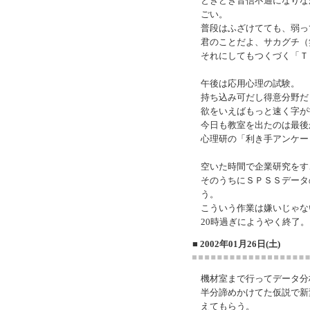
ときどき音信不通になりな
ごい。
普段はふざけてても、弱っ
君のことだよ、サカグチ（
それにしてもつくづく「Ｔ
午後は応用心理の試験。
持ち込み可だし得意分野だ
欲をいえばもっと速く字が
今日も教室を出たのは最後
心理研の「利き手アンケー
空いた時間で企業研究をす
そのうちにＳＰＳＳデータ
う。
こういう作業は嫌いじゃな
20時過ぎにようやく終了
■ 2002年01月26日(土)
機材室まで行ってデータ分
半分諦めかけてた仮説で新
えてもらう。