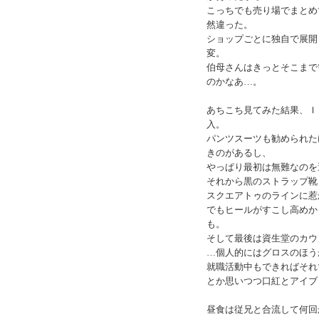
こっちでも売り場でまとめ
然違った。
ショップごとに独自で展開
変。
伯母さんはきっとそこまで
のかなあ…。
あちこち見てみた結果、Ｉ
入。
パンツスーツも勧められた
きのがあるし、
やっぱり最初は無難なのを
それから黒のストラップ靴
スクエアトゥのラインに惹
でもヒールがすこし高めか
も。
そして最後は資生堂のカウ
…個人的にはグロスのほう
就職活動中もできればそれ
とか思いつつ口紅とアイブ
昼食は従兄と合流して何回