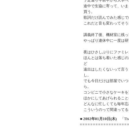
予定通り午前中から大学へ
途中で生協に寄って、いま
買う。
歌詞だけ読んでみた感じで
これだと音も変わってそう
講義終了後、機材室に残っ
やっぱり連休中に一度は研
夜はひさしぶりにファミレ
ほんとは落ち着いた感じの
ど
遠出はしたくないって言う
し。
でも今日だけは部屋でいつ
ら。
コンビニで小さなケーキを
ほかにしてあげられること
どんなに忙しくても毎年忘
こういうのって間違ってる
■ 2002年01月10日(木)
「The 