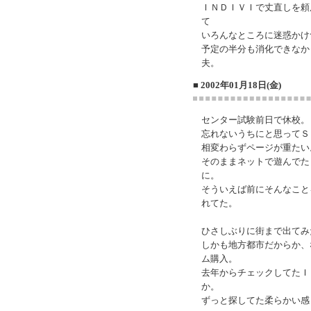
ＩＮＤＩＶＩで丈直しを頼
て
いろんなところに迷惑かけ
予定の半分も消化できなか
夫。
■ 2002年01月18日(金)
センター試験前日で休校。
忘れないうちにと思ってＳ
相変わらずページが重たい
そのままネットで遊んでた
に。
そういえば前にそんなこと
れてた。
ひさしぶりに街まで出てみ
しかも地方都市だからか、
ム購入。
去年からチェックしてたＩ
か。
ずっと探してた柔らかい感