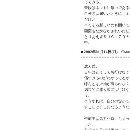
ってみる。
普段はネットに繋いである
自分のは届いたときにちょ
だけど
そろそろ新しいのも開いて
画面もなかなかきれいだし
とりあえずＳＵＧＩＺＯの
中。
■ 2002年01月14日(月)
Coming
成人式。
去年はどうしても行けなく
傷つけるのがわかってるか
ほんとは振袖が着られなく
結果的に成人式には行けな
う。
そうすれば、自分のなかで
すこしはましになるような
午前中は気力ゼロ。ちょっ
した。