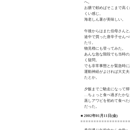
へ。
お膳で頼めばそこまで高く
くい感じ。
海老しん薯が美味しい。
午後からはまた伯母さんと
途中で買った唐辛子せんべ
たり。
物見櫓にも登ってみた。
あんな急な階段でも当時の
く疑問。
でも非常事態とか緊急時に
運動神経がよければ大丈夫
たとか。
夕飯までご馳走になって帰
…ちょっと食べ過ぎたかな
蒸しアワビを初めて食べた
だった。
■ 2002年01月11日(金)