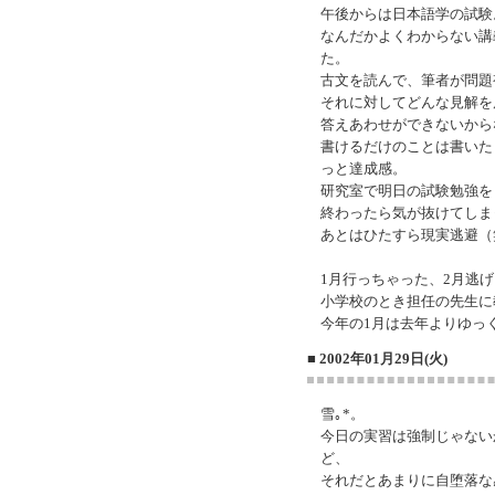
午後からは日本語学の試験
なんだかよくわからない講
た。
古文を読んで、筆者が問題
それに対してどんな見解を
答えあわせができないから
書けるだけのことは書いた
っと達成感。
研究室で明日の試験勉強を
終わったら気が抜けてしま
あとはひたすら現実逃避（
1月行っちゃった、2月逃
小学校のとき担任の先生に
今年の1月は去年よりゆっ
■ 2002年01月29日(火)
雪｡*。
今日の実習は強制じゃない
ど、
それだとあまりに自堕落な