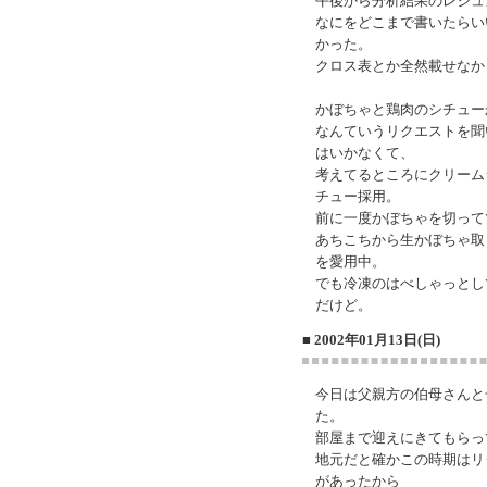
午後から分析結果のレジュ
なにをどこまで書いたらい
かった。
クロス表とか全然載せなか
かぼちゃと鶏肉のシチュー
なんていうリクエストを聞
はいかなくて、
考えてるところにクリーム
チュー採用。
前に一度かぼちゃを切って
あちこちから生かぼちゃ取
を愛用中。
でも冷凍のはべしゃっとし
だけど。
■ 2002年01月13日(日)
今日は父親方の伯母さんと
た。
部屋まで迎えにきてもらっ
地元だと確かこの時期はリ
があったから