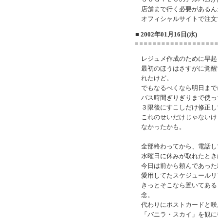
店舗まで行く必要があるん
オフィシャルサイトで注文
■ 2002年01月16日(水)
レジュメ作成のために早起
最初のほうはさすがに覚醒
れたけど。
でもなるべくなら明日まで
バス時間ぎりぎりまで使っ
３限後にすこしだけ修正し
これのせいだけじゃないけ
なかったかも。
全部終わってから、電話し
水曜日に休みが取れたとき
今日は前から頼んであった
愛用してたスケジュールリ
きっとそこなら置いてある
念。
代わりにポストカードと咲
「バニラ・スカイ」を観に