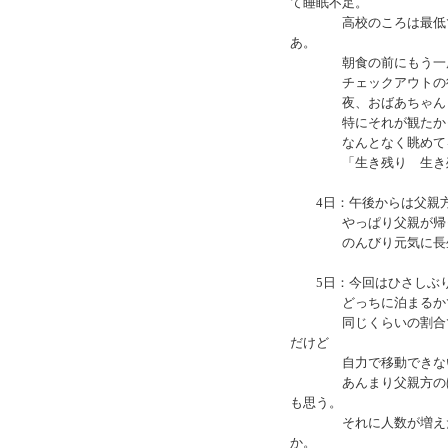
て睡眠不足。
高校のころは最低でも
あ。
朝食の前にもう一度
チェックアウトの後は
夜、おばあちゃんと一
特にそれが観たかっ
なんとなく眺めてるう
「生き残り 生き残
4日：午後からは父親方
やっぱり父親が帰って
のんびり元気に長生
5日：今回はひさしぶり
どっちに泊まるかでい
同じくらいの割合で両
だけど
自力で移動できないか
あんまり父親方のほう
も思う。
それに人数が増えたり
か。