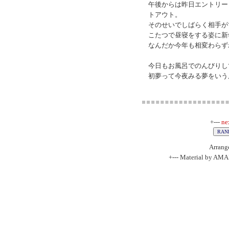
午後からは昨日エントリー
トアウト。
そのせいでしばらく相手が
こたつで昼寝をする姿に新
なんだか今年も相変わらず
今日もお風呂でのんびりし
初夢って今夜みる夢をいう
+---
ne
Arrang
+--- Material by AM