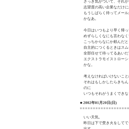
さっき気がついて、それが
志望度の高い企業なだけに
もうしばらく待ってメール
かなあ。
今日はいつもより早く帰っ
めずらしくなにも言わなく
こっちからなにか頼んだと
自主的につくるときはスム
全部任せて待ってるあいだ
エクストラモイストローシ
かな。
考えなければいけないこと
それはもしかしたらきちん
のに
いつもそれがうまくできな
■ 2002年01月20日(日)
いい天気。
昨日は下で焚き火をしてて
出す。