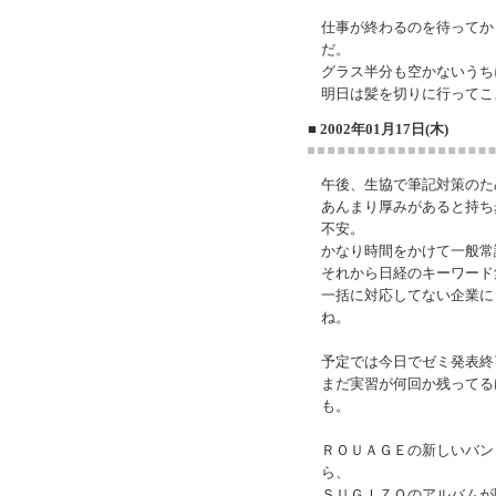
仕事が終わるのを待ってか
だ。
グラス半分も空かないうち
明日は髪を切りに行ってこ
■ 2002年01月17日(木)
午後、生協で筆記対策のた
あんまり厚みがあると持ち
不安。
かなり時間をかけて一般常
それから日経のキーワード
一括に対応してない企業に
ね。
予定では今日でゼミ発表終
まだ実習が何回か残ってる
も。
ＲＯＵＡＧＥの新しいバン
ら、
ＳＵＧＩＺＯのアルバムが