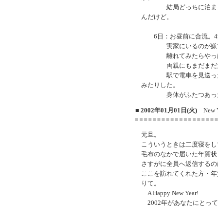
結局どっちに泊まった
んだけど。
6日：お昼前に合流。4
実家にいるのが嫌でし
離れてみたらやっぱり
両親にもまだまだたく
駅で電車を見送った後
みたりした。
身体がふたつあった
■ 2002年01月01日(火)
New Ye
元旦。
こういうときは二度寝をし
毛布のなかで届いた年賀状
さすがに全員へ返信するの
ここを訪れてくれた方・年
りて。
A Happy New Year!
2002年があなたにとっ