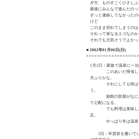
夕方、ものすごくひさしぶ
最後にみんなで遊んだのっ
ずっと連絡してなかったの
けど
このまま切れてしまうのは
それって単なるエゴなのか
それでも元気そうでよかっ
■ 2002年01月06日(日)
1月2日：家族で温泉に一泊
このあいだ帰省したの
月ぶりかな。
それにしても咲はいっ
う。
旅館の部屋がなにかの
て心配になる。
でも料理は美味しかっ
足。
やっぱり冬は温泉でし
3日：年賀状を書いてい