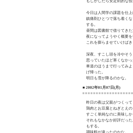
もしかしたら安定剤的な役
今日は人間学の課題を仕上
鎮痛剤ひとつで落ち着くな
する。
昼間は図書館で借りてきた
夜になってようやく概要を
これを膨らませていけばき
深夜、すこし頭を冷やそう
思っていたほど寒くなかっ
車道のほうまで行ってみよ
げ帰った。
明日も雪が降るのかな。
■ 2002年01月07日(月)
昨日の夜は父親がつくって
鶏肉とお豆腐とねぎとえの
すごく単純なのに美味しか
それもなかなか好評だった
もする。
調味料が違ったのかな。