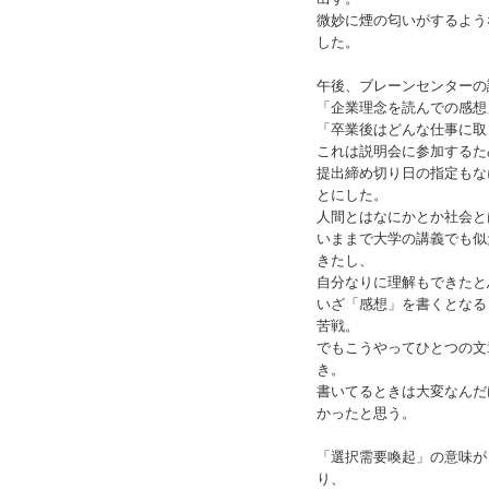
微妙に煙の匂いがするよう
した。
午後、ブレーンセンターの
「企業理念を読んでの感想」
「卒業後はどんな仕事に取
これは説明会に参加するた
提出締め切り日の指定もな
とにした。
人間とはなにかとか社会と
いままで大学の講義でも似
きたし、
自分なりに理解もできたと
いざ「感想」を書くとなる
苦戦。
でもこうやってひとつの文
き。
書いてるときは大変なんだ
かったと思う。
「選択需要喚起」の意味が
り、