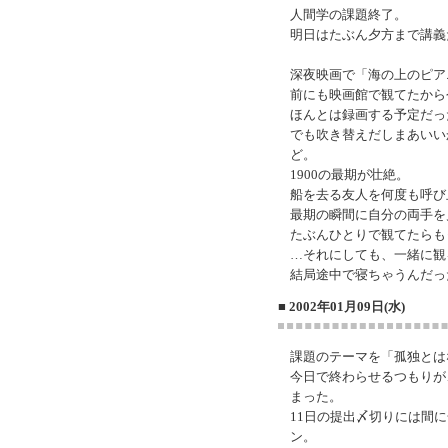
人間学の課題終了。
明日はたぶん夕方まで講義
深夜映画で「海の上のピア
前にも映画館で観てたから
ほんとは録画する予定だっ
でも吹き替えだしまあいい
ど。
1900の最期が壮絶。
船を去る友人を何度も呼び
最期の瞬間に自分の両手を
たぶんひとりで観てたらも
…それにしても、一緒に観
結局途中で寝ちゃうんだっ
■ 2002年01月09日(水)
課題のテーマを「孤独とは
今日で終わらせるつもりが
まった。
11日の提出〆切りには間
ン。