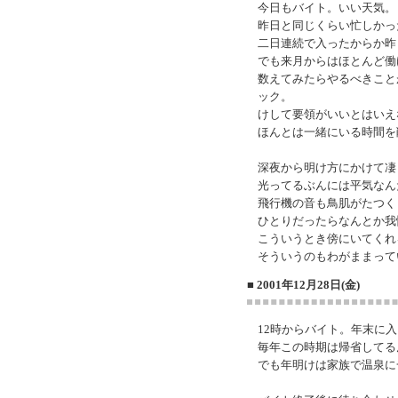
今日もバイト。いい天気。
昨日と同じくらい忙しかっ
二日連続で入ったからか昨
でも来月からはほとんど働
数えてみたらやるべきこと
ック。
けして要領がいいとはいえ
ほんとは一緒にいる時間を
深夜から明け方にかけて凄
光ってるぶんには平気なん
飛行機の音も鳥肌がたつく
ひとりだったらなんとか我
こういうとき傍にいてくれ
そういうのもわがままって
■ 2001年12月28日(金)
12時からバイト。年末に
毎年この時期は帰省してる
でも年明けは家族で温泉に