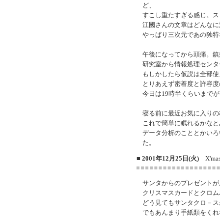
ど、
すこし重たすぎる感じ。ス
江國さんの文章はどんなに
やっぱり三次元であの独特
午後になってから頭痛。鎮
研究室から情報処理センタ
もしかしたら仮説は全部使
とりあえず密着度と許容度
今日は19時半くらいまで
寝る前に最近お気に入りの
これで簡単に眠れるかなと
データ分析のこととかいろ
た。
■ 2001年12月25日(火)
X'ma
サンタからのプレゼントが
クリスマスカードとクロム
どう見てもサンタクロ－ス
でもあんまり手紙類をくれ