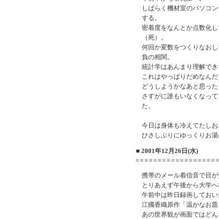
しばらく機材室のパソコン
する。
密着度をなんとか点数化し
（死）。
何回か変数をつくりなおし
負の相関。
統計学はあんまり理解でき
これはやっぱりだめなんだ
どうしようかなあと思った
さすがに誰もいなくなって
た。
今日は身体も冷えてたしお
ひさしぶりにゆっくりお湯
■ 2001年12月26日(水)
携帯のメール着信音で目が
とりあえず午後から大学へ
午前中は昨日録画しておい
江國香織原作「温かなお皿
あの世界観が画面ではどん