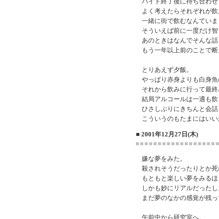
バイト終了後に待ち合わせ
よく考えたらそれぞれが飲
一緒に街で飲むなんていま
そういえば前に一度だけ智
あのときはなんでそんな話
もう一年以上前のことで断
とりあえず夕飯。
やっぱり赤身よりも白身魚
それから飲みに行って最終
結局アルコールは一適も飲
ひさしぶりにきちんと会話
こういうのもたまにはいい
■ 2001年12月27日(木)
嫌な夢をみた。
殺されそうだったりとか死
もともと楽しい夢をみるほ
しかも妙にリアルだったし
まだ夢のなかの感覚が残っ
午前中から研究室へ。