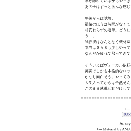
年が離れているからやっぱ
あの子はずっとあんな感じ
午後からは試験。
最後のほうは時間がなくて
相変わらずの遅筆。どうし
う…。
試験後はなんとなく機材室
本当はＳＡＳも少しやって
なんだか疲れて帰ってきて
そういえばヴォーカル依頼
英詞でしかも本格的なロッ
かなり面白そう。やってみ
大学入ってからは全然そん
このまま就職活動だけして
+---
Arrang
+--- Material by AM