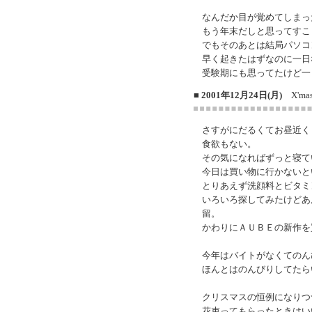
なんだか目が覚めてしまっ
もう年末だしと思ってすこ
でもそのあとは結局パソコ
早く起きたはずなのに一日
受験期にも思ってたけど一
■ 2001年12月24日(月)
X'mas
さすがにだるくてお昼近く
食欲もない。
その気になればずっと寝て
今日は買い物に行かないと
とりあえず洗顔料とビタミ
いろいろ探してみたけどあ
留。
かわりにＡＵＢＥの新作を
今年はバイトがなくてのん
ほんとはのんびりしてたら
クリスマスの恒例になりつ
花束ってもらったときはい