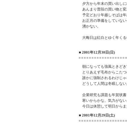
夕方から年末の買い出しに
あんまり普段の買い物と変
予定どおり年越しそばは年
お正月の準備をしていない
湧かない。
大晦日は紅白とゆく年くる
■ 2001年12月30日(日)
朝になっても強風ときどき
とりあえず毛布からこたつ
誰かに強制されるわけじゃ
どうして人間は冬眠しない
企業研究も課題も年賀状書
寒いからかな。気力がない
今日は休憩して明日からま
■ 2001年12月29日(土)