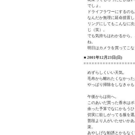
でしょ。
ドライフラワーにするのも
なんだか無理に延命措置し
リングにしてもこんなに次
じ（笑）。
でも気持ちはわかるから、
ね。
明日はカメラを買ってこな
■ 2001年12月23日(日)
めずらしくいい天気。
毛布から離れたくなかった
やっぱり掃除をしなきゃも
午後からは街へ。
このあいだ買った香水はポ
余った予算でなにかもうひ
切実に欲しがってる服を選
普段より人がいたせいかあ
楽。
あやしげな勧誘とかもなく