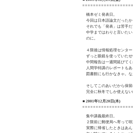
橋本ゼミ発表日。
今回は日本語論文だったか
それでも「発表」は苦手だ
中学まではわりと言いたい
のに。
４限後は情報処理センター
ずっと眼鏡を使っていたせ
中間報告は一週間延びてく
人間学特講のレポートもあ
図書館にも行かなきゃ。な
そしてこのあいだから保留
完全に秋冬でしか使えない
■ 2001年12月20日(木)
集中講義最終日。
２限前に郵便局へ寄って咲
実際に帰省したときはあん