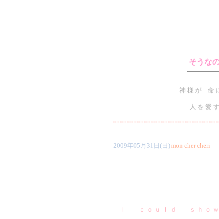
そうな
神 様 が 命 に
人 を 愛 す
*******************************
2009年05月31日(日)
mon cher cheri
Ｉ ｃ ｏ ｕ ｌ ｄ ｓ ｈ ｏ ｗ