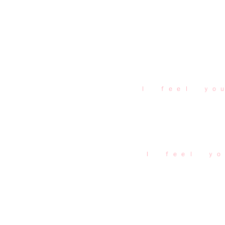
Ｉ ｆ ｅ ｅ ｌ ｙ ｏ 
Ｉ ｆ ｅ ｅ ｌ ｙ ｏ ｕ