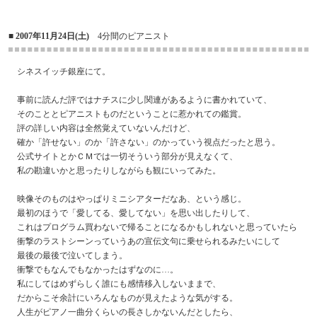
■ 2007年11月24日(土)
4分間のピアニスト
シネスイッチ銀座にて。
事前に読んだ評ではナチスに少し関連があるように書かれていて、
そのこととピアニストものだということに惹かれての鑑賞。
評の詳しい内容は全然覚えていないんだけど、
確か「許せない」のか「許さない」のかっていう視点だったと思う。
公式サイトとかＣＭでは一切そういう部分が見えなくて、
私の勘違いかと思ったりしながらも観にいってみた。
映像そのものはやっぱりミニシアターだなあ、という感じ。
最初のほうで「愛してる、愛してない」を思い出したりして、
これはプログラム買わないで帰ることになるかもしれないと思っていたら
衝撃のラストシーンっていうあの宣伝文句に乗せられるみたいにして
最後の最後で泣いてしまう。
衝撃でもなんでもなかったはずなのに…。
私にしてはめずらしく誰にも感情移入しないままで、
だからこそ余計にいろんなものが見えたような気がする。
人生がピアノ一曲分くらいの長さしかないんだとしたら、