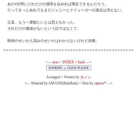
あの4分間にどれだけの感情を込めれば満足できるんだろう。
だってきっとあれでもまだジェニーとクリューガーの過去は消えない。
正直、もう一度観たいとは思えなかった。
それだけの価値がないという話ではなくて。
映画のせいか人混みのせいかはわからないけれど頭痛。
+---
next
+
INDEX
+
back
---+
Arranged + Written by
カノン
+--- Material by AMANE(RainRain) + Skin by
caprice*
---+