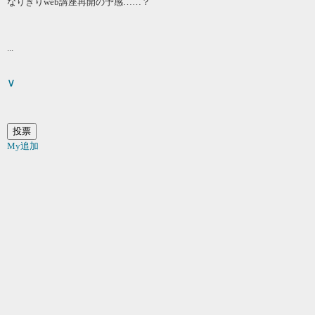
なりきりweb講座再開の予感……？
...
∨
My追加