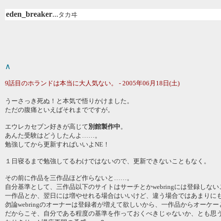
eden_breaker
...
タカヰ
∧
9話目のホランドは本当に大人気ない。 - 2005年06月18日(土)
うーさっき死ぬ！と本気で悟りかけました。
ただの腹痛といえばそれまでですが。
エウレカセブン好きが高じて
別館製作中
。
あんた受験はどうしたんよ……。
勉強してから更新すればいいよNE！
１日寝るまで勉強してるわけではないので、更新できないこともなく。
その前に作品を三作品ほど作らないと……。
自分基準として、三作品以下のサイトはサーチとかwebringには登録しな
一作品とか、翌日には増やせれる場合はいいけど、違う場合ではあまりに
勿論webringのオーナーは登録者が増えて欲しいから、一作品からオーケ
だからこそ、自分である程度の基準を作っておくべきじゃないか、とも思