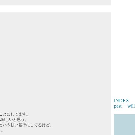
INDEX
past
will
いことにしてます。
も寂しいと思う。
ーという甘い基準にしてるけど。
う。