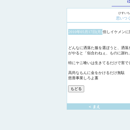
ひすいち
思いつ
2010年05月17日(月)
但しイケメンに
どんなに洒落た服を選ぼうと、洒落
がやると「似合わねぇ、ものに謝れ
特にヤニ喰いは生きてるだけで害で
高尚なもんに金をかけるだけ無駄
慈善事業しろよ藁
＜ まえ