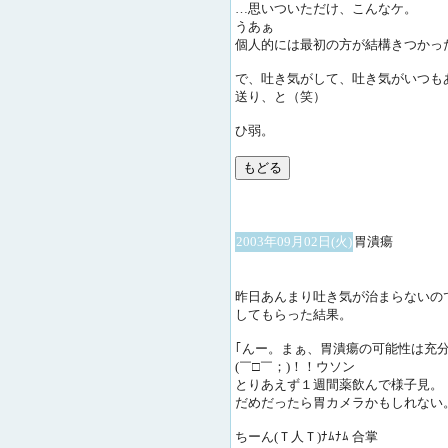
…思いついただけ、こんなケ。
うあぁ
個人的には最初の方が結構きつかっ
で、吐き気がして、吐き気がいつも
送り、と（笑）
ひ弱。
2003年09月02日(火)
胃潰瘍
昨日あんまり吐き気が治まらないの
してもらった結果。
｢んー。まぁ、胃潰瘍の可能性は充分
(￣□￣；)！！ウソン
とりあえず１週間薬飲んで様子見。
だめだったら胃カメラかもしれない
ちーん(Ｔ人Ｔ)ﾅﾑﾅﾑ 合掌