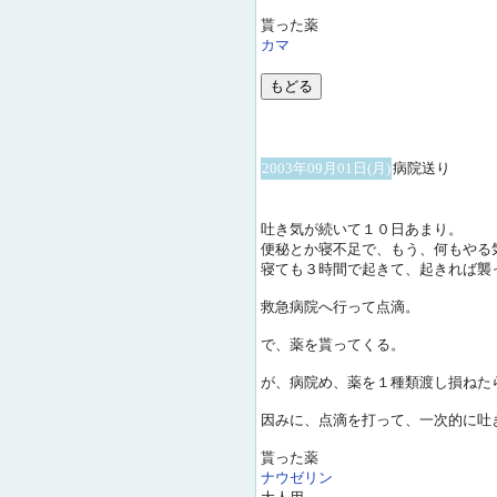
貰った薬
カマ
2003年09月01日(月)
病院送り
吐き気が続いて１０日あまり。
便秘とか寝不足で、もう、何もやる
寝ても３時間で起きて、起きれば襲
救急病院へ行って点滴。
で、薬を貰ってくる。
が、病院め、薬を１種類渡し損ねた
因みに、点滴を打って、一次的に吐
貰った薬
ナウゼリン