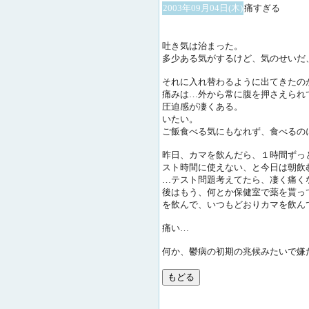
2003年09月04日(木)
痛すぎる
吐き気は治まった。
多少ある気がするけど、気のせいだ
それに入れ替わるように出てきたの
痛みは…外から常に腹を押さえられ
圧迫感が凄くある。
いたい。
ご飯食べる気にもなれず、食べるの
昨日、カマを飲んだら、１時間ずっ
スト時間に使えない、と今日は朝飲
…テスト問題考えてたら、凄く痛く
後はもう、何とか保健室で薬を貰っ
を飲んで、いつもどおりカマを飲ん
痛い…
何か、鬱病の初期の兆候みたいで嫌