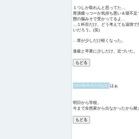
１つしか取れんと思ってた…
胃潰瘍っつーか気持ち悪い＆寝不足
態の脳みそで受かってるよ…
…１科目だけ、どう考えても温情で
いだろう。(笑)
…胃が少しだけ軽くなった。
進級と卒業に少しだけ、近づいた。
2003年09月23日(火)
はぁ
明日から学校。
今まで全然家から出なかったから耐