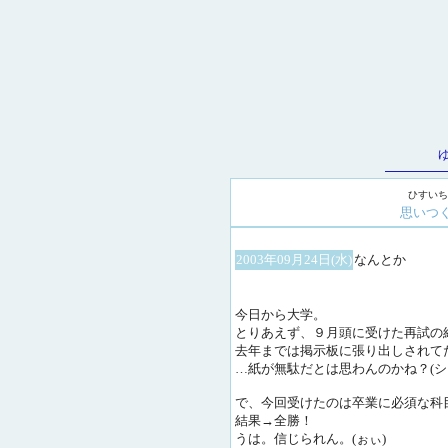
ひすいち
思いつ
2003年09月24日(水)
なんとか
今日から大学。
とりあえず、９月頭に受けた再試の
去年までは掲示板に張り出しされて
…紙が無駄だとは思わんのかね？(シ
で、今回受けたのは卒業に必須な科
結果→全勝！
うは。信じられん。(ぉぃ)