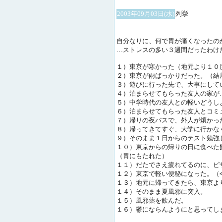
2003年09月03日(水)
列挙
自分なりに、何で胃が痛くなったの
…ストレスの多い３週間だったわけ
１）東京が寒かった（地元より１０
２）東京が雨ばっかりだった。（結
３）遊びに行った先で、大事にして
４）泊まらせてもらった友人の家が
５）中学時代の友人との軽いどうし
６）泊まらせてもらった友人とコミ
７）帰りの夜バスで、外人が煩かっ
８）帰ってきてすぐ、大学に行かな
９）そのまま１日からのテスト勉強
１０）東京からの帰りの日に食べた
（胃にもたれた）
１１）だたでさえ疲れてるのに、ピ
１２）東京で軽い便秘になった。（
１３）地元に帰ってきたら、東京よ
１４）そのまま夏風邪に突入。
１５）風邪薬を飲んだ。
１６）鬱にならんようにと思ってし