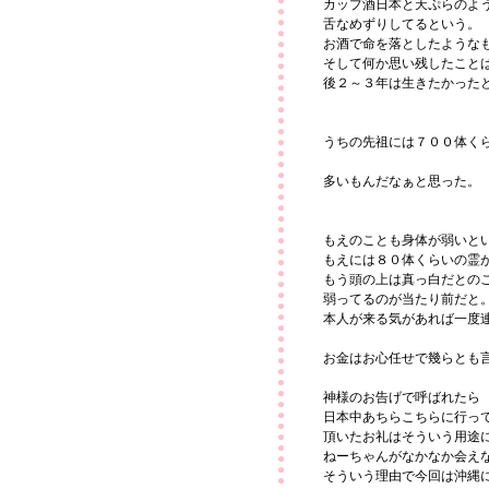
カップ酒日本と天ぷらのよ
舌なめずりしてるという。
お酒で命を落としたような
そして何か思い残したこと
後２～３年は生きたかった
うちの先祖には７００体く
多いもんだなぁと思った。
もえのことも身体が弱いと
もえには８０体くらいの霊
もう頭の上は真っ白だとの
弱ってるのが当たり前だと
本人が来る気があれば一度
お金はお心任せで幾らとも
神様のお告げで呼ばれたら
日本中あちらこちらに行っ
頂いたお礼はそういう用途
ねーちゃんがなかなか会え
そういう理由で今回は沖縄