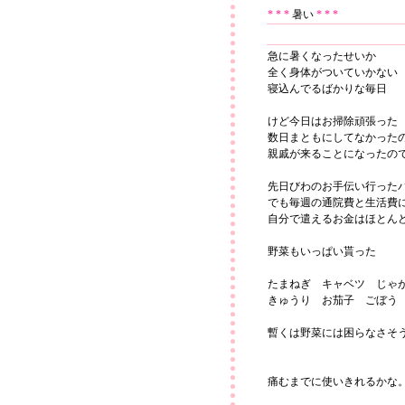
* * *
暑い
* * *
急に暑くなったせいか
全く身体がついていかない
寝込んでるばかりな毎日
けど今日はお掃除頑張った
数日まともにしてなかった
親戚が来ることになったの
先日びわのお手伝い行った
でも毎週の通院費と生活費
自分で遣えるお金はほとん
野菜もいっぱい貰った
たまねぎ キャベツ じゃ
きゅうり お茄子 ごぼう
暫くは野菜には困らなさそ
痛むまでに使いきれるかな