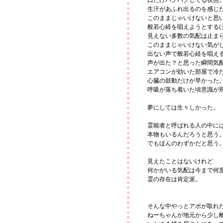
口だけパクパクしてる状態
生汗があふれ出るのを感じ
このままじゃいけないと思
般若心経を唱えようとする
見えない多数の気配は止ま
このままじゃいけない気が
出ない声で般若心経を唱え
声が出た？と思った瞬間気
エアコンが効いた部屋で冷
心臓の鼓動だけが早かった
呼吸が落ち着いた頃意識が
夢にしては生々しかった。
霊能者と呼ばれる人の中に
本物もいるんだろうと思う
でもほんのわずかだと思う
見えたことはないけれど
何かがいる気配は今まで何
霊の存在は肯定派。
そんな中やっとアポが取れ
ねーちゃんが地元から少し