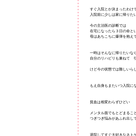
すぐ入院とか決まったわけ
入院前に少しは家に帰りた
今の主治医の診断では
在宅になったら３日の命と
母はあちこちに爆弾を抱え
一時はそんなに帰りたいな
自分のリハビリも兼ねて 
けど今の状態では難しいら
もえ自身もまたいつ入院に
貧血は相変わらずひどい
メンタル面でもとどまるこ
つぎつぎ悩みがあふれ出し
退院してすぐ大好きなネト