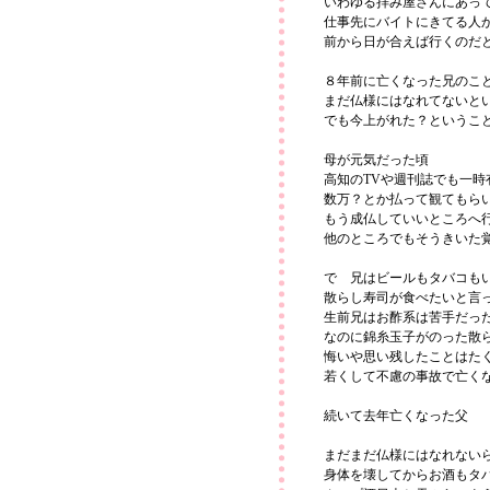
いわゆる拝み屋さんにあっ
仕事先にバイトにきてる人
前から日が合えば行くのだ
８年前に亡くなった兄のこ
まだ仏様にはなれてないと
でも今上がれた？というこ
母が元気だった頃
高知のTVや週刊誌でも一時
数万？とか払って観てもら
もう成仏していいところへ
他のところでもそうきいた
で 兄はビールもタバコも
散らし寿司が食べたいと言
生前兄はお酢系は苦手だっ
なのに錦糸玉子がのった散
悔いや思い残したことはた
若くして不慮の事故で亡く
続いて去年亡くなった父
まだまだ仏様にはなれない
身体を壊してからお酒もタ