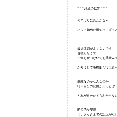
* * *
絶望の世界
* * *
何年ぶりに見たかな～
ネット始めた頃知ってずっ
最近体調がよくないです
食欲もなくて
ご飯も食べないでお薬飲ん
かろうじて晩御飯だけは食
解離なのかなんなのか
時々自分の記憶がぶっとぶ
どれが自分かすらわからな
断片的な記憶
ついさっきまでの記憶がな