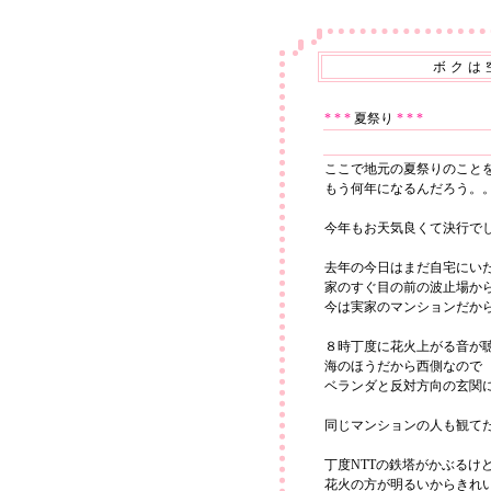
ボクは
* * *
夏祭り
* * *
ここで地元の夏祭りのこと
もう何年になるんだろう。
今年もお天気良くて決行で
去年の今日はまだ自宅にい
家のすぐ目の前の波止場か
今は実家のマンションだか
８時丁度に花火上がる音が
海のほうだから西側なので
ベランダと反対方向の玄関
同じマンションの人も観て
丁度NTTの鉄塔がかぶるけ
花火の方が明るいからきれ