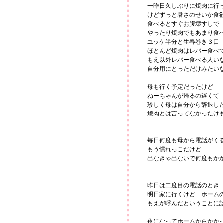
一昨日久しぶりに焼肉に行
けどずっと暑さのせいか食
食べるとすぐお腹壊すしで
やったり焼肉でもあまり食
ユッケ半分と生春巻き３口
ほとんど焼肉はレバー食べ
もえ以外レバー食べる人い
自分用にとっただけみたい
母も行く予定だったけど
ねーちゃんが帰るの遅くて
珍しく母は自分から辞退し
焼肉とは言ってなかったけ
毎日何度も母から電話がく
もう慣れっこだけど
出なきゃ出ないで何度もか
昨日は二度目の電話のとき
明日家に行くけど ホーム
もえが呼んだということに
夜になってホームからかか