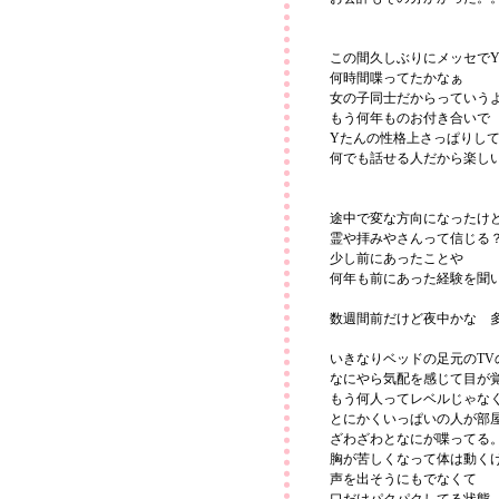
この間久しぶりにメッセで
何時間喋ってたかなぁ
女の子同士だからっていう
もう何年ものお付き合いで
Yたんの性格上さっぱりし
何でも話せる人だから楽し
途中で変な方向になったけ
霊や拝みやさんって信じる
少し前にあったことや
何年も前にあった経験を聞
数週間前だけど夜中かな 
いきなりベッドの足元のTV
なにやら気配を感じて目が
もう何人ってレベルじゃな
とにかくいっぱいの人が部
ざわざわとなにが喋ってる
胸が苦しくなって体は動く
声を出そうにもでなくて