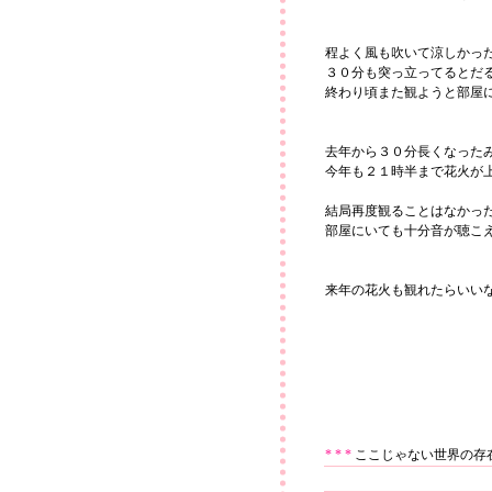
程よく風も吹いて涼しかっ
３０分も突っ立ってるとだ
終わり頃また観ようと部屋
去年から３０分長くなった
今年も２１時半まで花火が
結局再度観ることはなかっ
部屋にいても十分音が聴こ
来年の花火も観れたらいい
* * *
ここじゃない世界の存