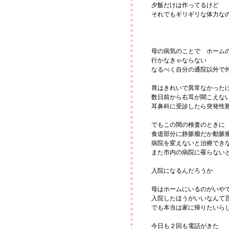
夕飯だけは作ってるけど
それでもギリギリな体力な
母の病気のことで ホーム
行かなきゃならない
なるべく自分の通院以外で
胃はきれいで異常なかった
数日前から右耳が聞こえな
耳鼻科に受診したら突発性
でもこの間の検査のときに
食道部分に静脈瘤だか動脈
病院を変えないと治療でき
また市内の病院に罹らない
入院になるんだろうか
母はホームにいるのがいや
入院したほうがいいなんて
でも本当は家に帰りたいら
今日も２回も電話がきた