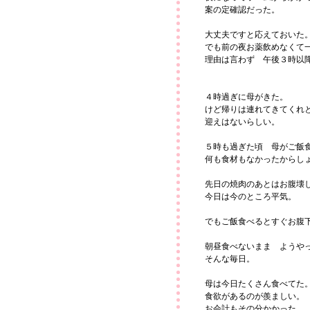
案の定確認だった。
大丈夫ですと応えておいた
でも前の夜お薬飲めなくて
理由は言わず 午後３時以
４時過ぎに母がきた。
けど帰りは連れてきてくれ
迎えはないらしい。
５時も過ぎた頃 母がご飯
何も食材もなかったからし
先日の焼肉のあとはお腹壊
今日は今のところ平気。
でもご飯食べるとすぐお腹
朝昼食べないまま ようや
そんな毎日。
母は今日たくさん食べてた
食欲があるのが羨ましい。
お会計もその分かかった。