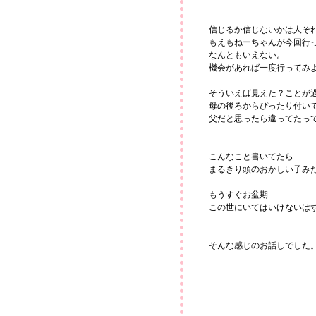
信じるか信じないかは人そ
もえもねーちゃんが今回行
なんともいえない。
機会があれば一度行ってみ
そういえば見えた？ことが
母の後ろからぴったり付い
父だと思ったら違ってたっ
こんなこと書いてたら
まるきり頭のおかしい子み
もうすぐお盆期
この世にいてはいけないは
そんな感じのお話しでした