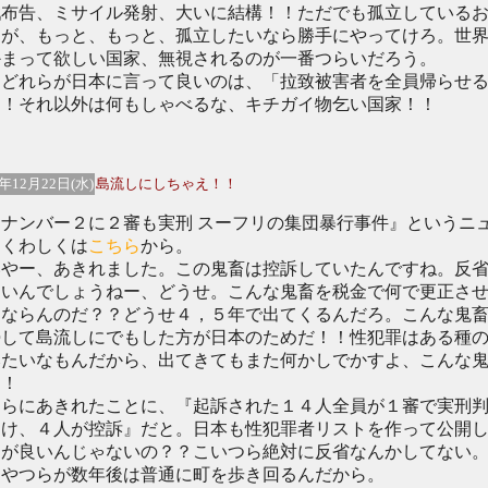
戦布告、ミサイル発射、大いに結構！！ただでも孤立している
らが、もっと、もっと、孤立したいなら勝手にやってけろ。世
かまって欲しい国家、無視されるのが一番つらいだろう。
どれらが日本に言って良いのは、「拉致被害者を全員帰らせ
！！それ以外は何もしゃべるな、キチガイ物乞い国家！！
4年12月22日(水)
島流しにしちゃえ！！
ナンバー２に２審も実刑 スーフリの集団暴行事件』というニ
。くわしくは
こちら
から。
やー、あきれました。この鬼畜は控訴していたんですね。反
ないんでしょうねー、どうせ。こんな鬼畜を税金で何で更正さ
ゃならんのだ？？どうせ４，５年で出てくるんだろ。こんな鬼
勢して島流しにでもした方が日本のためだ！！性犯罪はある種
みたいなもんだから、出てきてもまた何かしでかすよ、こんな
！！
らにあきれたことに、『起訴された１４人全員が１審で実刑
受け、４人が控訴』だと。日本も性犯罪者リストを作って公開
うが良いんじゃないの？？こいつら絶対に反省なんかしてない
なやつらが数年後は普通に町を歩き回るんだから。