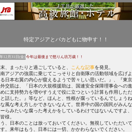
特定アジアとバカどもに物申す！！
4年12月31日(金)
今年は最後まで怒りん坊万歳！！
末、まったりと過ごしていると、
こんな記事
を発見。
南アジアの強震に乗じてこっそりと自衛隊の活動領域を広げ
する日本右翼の内心が窺えるようで苦々しい思いだ。』、『東
る外交筋は、「日本の大規模援助は、国連安全保障理事会への
ために支持勢力を増やすうえで役に立つという計算も作用した
」と話した。』等など。ほんと、性根が腐っているんでしょう
んな風な考え方しかできないなんて。世界中の国の国民がみん
めーらみたいな腐った考えかをしているわけではないんですよ
の皆様。
う、日本のことは放っておいてください。無視していただい
です。来年はもう、日本には一切、かかわらないでください。