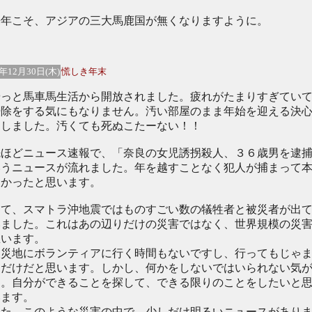
年こそ、アジアの三大馬鹿国が無くなりますように。
4年12月30日(木)
慌しき年末
っと馬車馬生活から開放されました。疲れがたまりすぎてい
掃除をする気にもなりません。汚い部屋のまま年始を迎える決
たしました。汚くても死ぬこたーない！！
ほどニュース速報で、「奈良の女児誘拐殺人、３６歳男を逮
いうニュースが流れました。年を越すことなく犯人が捕まって
良かったと思います。
て、スマトラ沖地震ではものすごい数の犠牲者と被災者が出
いました。これはあの辺りだけの災害ではなく、世界規模の災
思います。
災地にボランティアに行く時間もないですし、行ってもじゃ
るだけだと思います。しかし、何かをしないではいられない気
す。自分ができることを探して、できる限りのことをしたいと
います。
た、このような災害の中で、少しだけ明るいニュースがあり