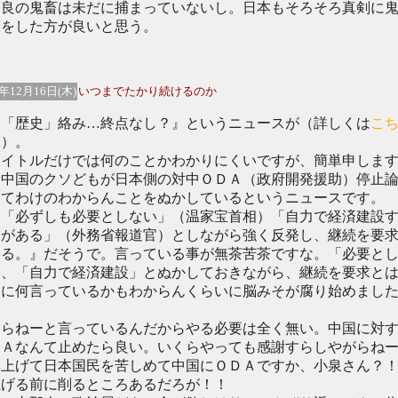
良の鬼畜は未だに捕まっていないし。日本もそろそろ真剣に
策をした方が良いと思う。
4年12月16日(木)
いつまでたかり続けるのか
「歴史」絡み…終点なし？』というニュースが（詳しくは
こ
ら）。
イトルだけでは何のことかわかりにくいですが、簡単申しま
、中国のクソどもが日本側の対中ＯＤＡ（政府開発援助）停止
してわけのわからんことをぬかしているというニュースです。
「必ずしも必要としない」（温家宝首相）「自力で経済建設
力がある」（外務省報道官）としながら強く反発し、継続を要
いる。』だそうで。言っている事が無茶苦茶ですな。「必要と
」、「自力で経済建設」とぬかしておきながら、継続を要求と
いに何言っているかもわからんくらいに脳みそが腐り始めまし
？
らねーと言っているんだからやる必要は全く無い。中国に対
ＤＡなんて止めたら良い。いくらやっても感謝すらしやがらね
率上げて日本国民を苦しめて中国にＯＤＡですか、小泉さん？
上げる前に削るところあるだろが！！