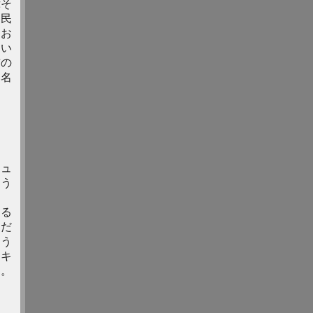
偉そ
国民
てお
ない
前の
て名
ニュ
ょう
する
』だ
そう
、キ
な。
し