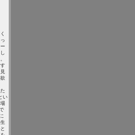
しく
そっ
カー
にし
よ。
です
に見
性欲
れた
とい
本場
で
に
校生
かと
頭を