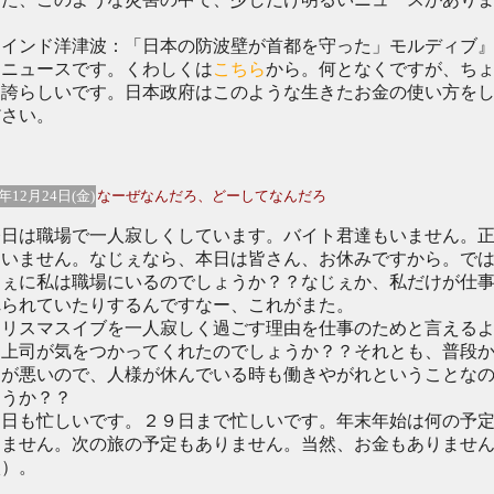
。
インド洋津波：「日本の防波壁が首都を守った」モルディブ
うニュースです。くわしくは
こちら
から。何となくですが、ち
り誇らしいです。日本政府はこのような生きたお金の使い方を
ださい。
4年12月24日(金)
なーぜなんだろ、どーしてなんだろ
日は職場で一人寂しくしています。バイト君達もいません。
もいません。なじぇなら、本日は皆さん、お休みですから。で
じぇに私は職場にいるのでしょうか？？なじぇか、私だけが仕
れられていたりするんですなー、これがまた。
リスマスイブを一人寂しく過ごす理由を仕事のためと言える
、上司が気をつかってくれたのでしょうか？？それとも、普段
きが悪いので、人様が休んでいる時も働きやがれということな
ょうか？？
日も忙しいです。２９日まで忙しいです。年末年始は何の予
りません。次の旅の予定もありません。当然、お金もありませ
涙）。