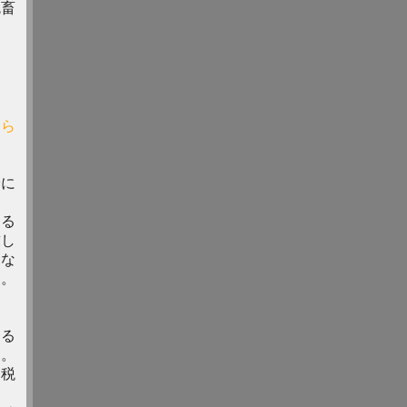
鬼畜
ちら
す
論に
する
求し
しな
は。
た
する
ー。
！税