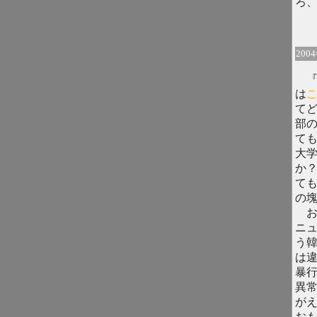
ろ
200
『
は
て
部
て
大
か
て
の
お
ニュ
う
は違
暴
異
が
お