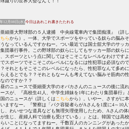
、球蹴りの世界大会なんて！！
4年12月08日(水)
今日はあれこれ書きたたれる
亜細亜大野球部の５人逮捕 中央線電車内で集団痴漢』（詳
こちら
から）。一体、大学でスポーツをやっている奴らの脳み
どうなっているんですかねー。つい最近では国士舘大学のサッ
の集団暴行事件。この野球部の奴らにしてもサッカー部の奴ら
も、スポーツという点に関してはそこそこなレベルなわけです
学でスポーツでそこそこのレベルになるには性犯罪は必須なの
？？それともそこそこのレベルになったら、性犯罪なんて多め
もらえるとでも？？それともなーんも考えてない脳みそ筋肉の
塊なのですか？？
昼のニュースで亜細亜大学のオバカさんのニュースの後に流
ースが、『高校生41人、中学生姉妹を1年にわたり集団暴行』
韓国のニュースが（詳しくは
こちら
から）。いやー、さすがに
いますなー。『警察は「パク容疑者らがAさんを1度に4～10人
行し、わいせつな道具なども無理矢理使用したため、Aさんの体
常が生じ、産婦人科で治療も受けている」』とは。韓国では高
えらいことになってますねー。千数百人のカンニングがあった
もえば、４１人もで１年間も集団暴行。まともな韓国人の方は