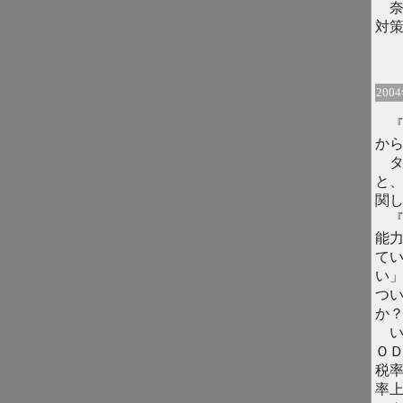
奈
対
200
『
か
タ
と
関
『
能
て
い
つ
か
い
Ｏ
税
率