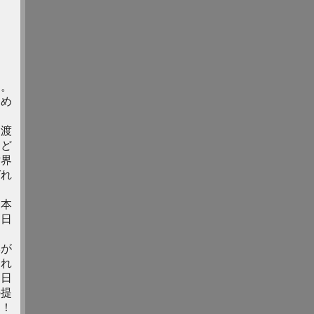
す。
わめ
を渡
。ど
世界
ばれ
を本
も日
本が
しれ
。日
の提
！！