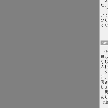
た
『
い
ぴ
く
200
今
員
な
入
ク
に
働
し
明
あ
（