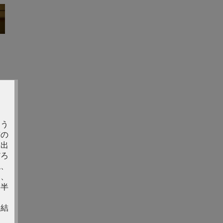
よう
京の
進出
だろ
ね、
な、
、半
て結