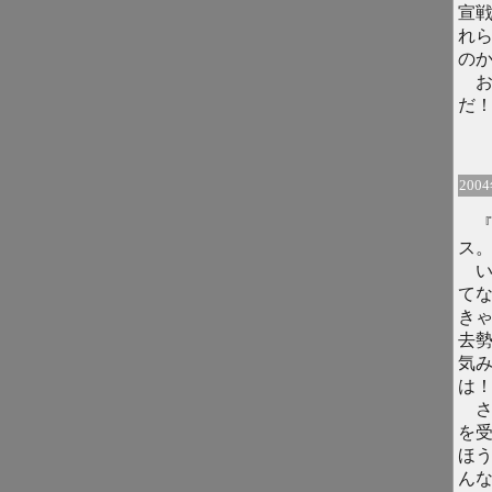
宣
れ
の
お
だ
200
『
ス
い
て
き
去
気
は
さ
を
ほ
ん