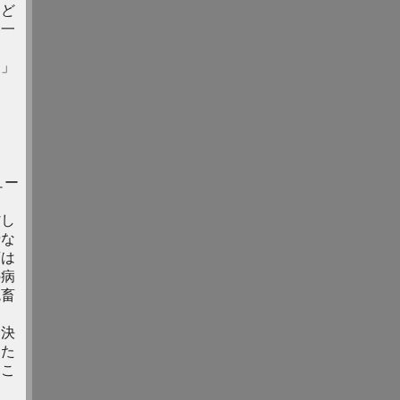
おど
界一
る」
ュー
省し
せな
畜は
の病
鬼畜
判決
した
。こ