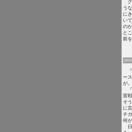
ク
う
に
い
の
と
前
200
『
ー
が
『
宣
そ
に
チ
何
日