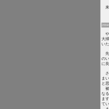
来
200
や
大
い
先
の
に
さ
ま
と
被
な
ま
て
ま