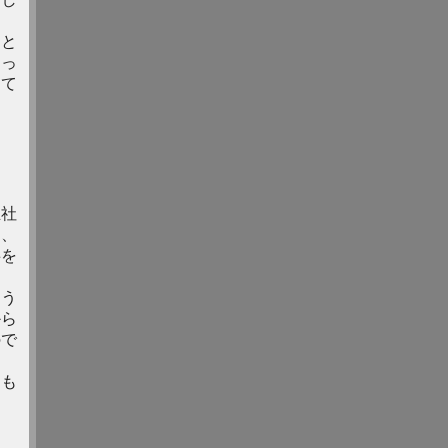
』と
ょっ
して
正社
は、
事を
よう
から
ので
定も
ん