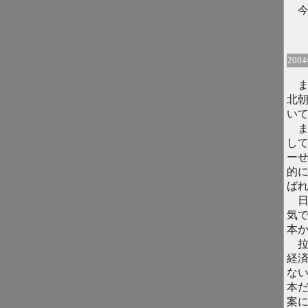
今
200
ま
北
い
ま
し
ー
的
ば
日
気
本
拉
経
な
本
案