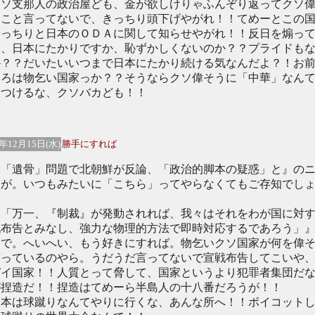
ソ支那人の政治屋ども、金が欲しけりゃふんぞり返ってクソ
なこと言ってないで、きっちり頭下げやがれ！！てめーとこの
きっちりと日本のＯＤＡに関して知らせやがれ！！反日を煽っ
て、日本にたかりですか、恥ずかしくないのか？？プライドも
か？？だいたいいつまで日本にたかり続ける気なんだよ？！お
ころは物乞い国家っか？？そうならクソ偉そうに「中華」なん
をつけるな、クソバカども！！
4年12月15日(水)
勝手にすれば
「遺骨」問題で北朝鮮が反論、「政治的脚本の疑惑」と』の
スが。いつもみたいに「こちら」ってやらなくてもご存知でし
。
「万一、『制裁』が発動されれば、我々はそれをわが国に対
戦布告とみなし、強力な物理的方法で即時対応するであろう」
うで。へいへい、もう好きにすれば。物乞いクソ国家が何を偉
言っているのやら。うだうだ言ってないで宣戦布告してこいや
ガイ国家！！人質とって脅して、国家というより犯罪者集団だ
が捏造だ！！捏造はてめーら半島人の十八番だろうが！！
本は球蹴りなんてやりに行くな、あんな所へ！！ボイコット