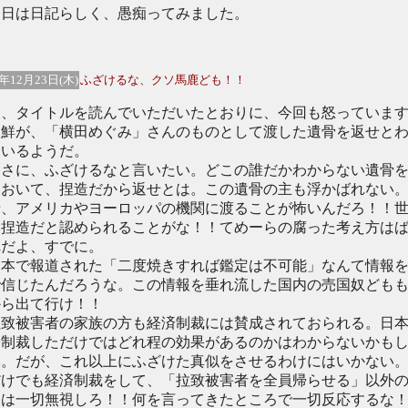
日は日記らしく、愚痴ってみました。
4年12月23日(木)
ふざけるな、クソ馬鹿ども！！
、タイトルを読んでいただいたとおりに、今回も怒っていま
朝鮮が、「横田めぐみ」さんのものとして渡した遺骨を返せと
ているようだ。
さに、ふざけるなと言いたい。どこの誰だかわからない遺骨
ておいて、捏造だから返せとは。この遺骨の主も浮かばれない
せ、アメリカやヨーロッパの機関に渡ることが怖いんだろ！！
に捏造だと認められることがな！！てめーらの腐った考え方は
れだよ、すでに。
本で報道された「二度焼きすれば鑑定は不可能」なんて情報
で信じたんだろうな。この情報を垂れ流した国内の売国奴ども
から出て行け！！
致被害者の家族の方も経済制裁には賛成されておられる。日
済制裁しただけではどれ程の効果があるのかはわからないかも
い。だが、これ以上にふざけた真似をさせるわけにはいかない
だけでも経済制裁をして、「拉致被害者を全員帰らせる」以外
には一切無視しろ！！何を言ってきたところで一切反応するな