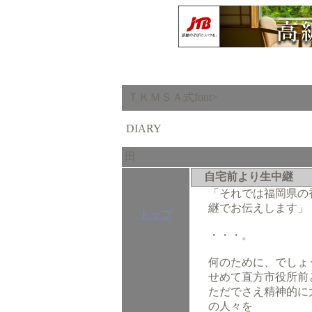
ＴＫＭＳＡ式font>
DIARY
田
自宅前より生中継
「それでは福岡県の
継でお伝えします」
トップ
・・・。
何のために、でしょ
せめて直方市役所前
ただでさえ精神的に
の人々を