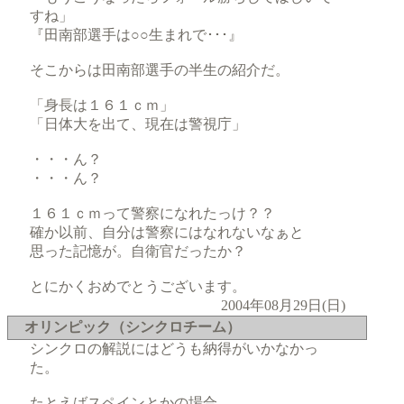
すね」
『田南部選手は○○生まれで･･･』
そこからは田南部選手の半生の紹介だ。
「身長は１６１ｃｍ」
「日体大を出て、現在は警視庁」
・・・ん？
・・・ん？
１６１ｃｍって警察になれたっけ？？
確か以前、自分は警察にはなれないなぁと
思った記憶が。自衛官だったか？
とにかくおめでとうございます。
2004年08月29日(日)
オリンピック（シンクロチーム）
シンクロの解説にはどうも納得がいかなかっ
た。
たとえばスペインとかの場合。