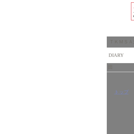
ＴＫＭＳＡ式f
DIARY
田
トップ