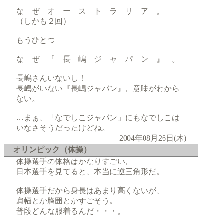
な ぜ オ ー ス ト ラ リ ア 。
（しかも２回）
もうひとつ
な ぜ 『 長 嶋 ジ ャ パ ン 』 。
長嶋さんいないし！
長嶋がいない『長嶋ジャパン』。意味がわから
ない。
…まぁ、「なでしこジャパン」にもなでしこは
いなさそうだったけどね。
2004年08月26日(木)
オリンピック（体操）
体操選手の体格はかなりすごい。
日本選手を見てると、本当に逆三角形だ。
体操選手だから身長はあまり高くないが、
肩幅とか胸囲とかすごそう。
普段どんな服着るんだ・・・。