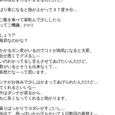
ぱり夜になると熱が上がって３７度９分…
ご飯を食べて薬飲んで少ししたら
てご機嫌。(^o^)
しょう??
風邪なのかな？
かかるポン君がいるのでコトが病気になると大変。
合が悪くてグズるし～
いのわかってるし甘えさせてあげたいんだけど、
君がいるとそうも出来なくて…
哀想だな～って思います。
ンナがお休みで少しはかまってあげられたんだけど…
てくれるといいな～
中はダンナが居るから、
ちに良くなってくれると助かります。
返りばっかりでヨダレがすごいし…
水出て、熱っぽいから汗もかいて１日数回の着替え…