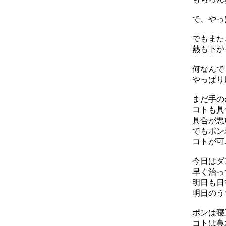
で、やっ
でもまた
熱も下がっ
何なんで
やっぱり
まだ手の
コトも具
具合が悪
でもポン
コトが可
今日はダ
早く治っ
明日も日
明日のう
ポンは寝
コトは鼻