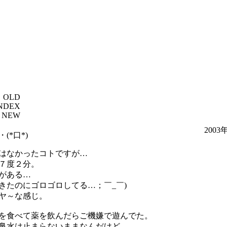
OLD
NDEX
NEW
2003
(*口*)
はなかったコトですが…
７度２分。
がある…
きたのにゴロゴロしてる…；￣_￣)
ヤ～な感じ。
を食べて薬を飲んだらご機嫌で遊んでた。
鼻水は止まらないままなんだけど。