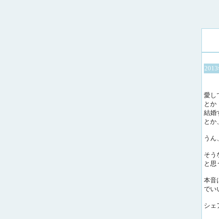
201
愛し
とか
結婚
とか
うん
そう
と思
本音
でい
シェ