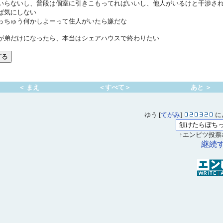
いらないし、普段は個室に引きこもってればいいし、他人がいるけと干渉さ
ば気にしない
っちゅう何かしよーって住人がいたら嫌だな
が弟だけになったら、本当はシェアハウスで終わりたい
＜ まえ
＜すべて＞
あと ＞
ゆう [
てがみ
]
に
↑エンピツ投票
継続