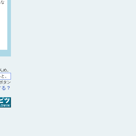
れな
んめ。
ボタン
する？