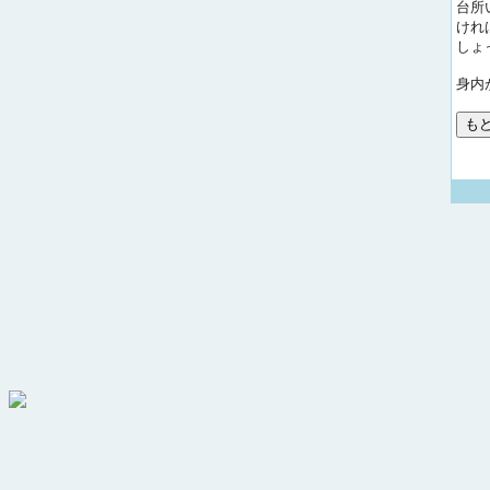
台所
けれ
しょ
身内