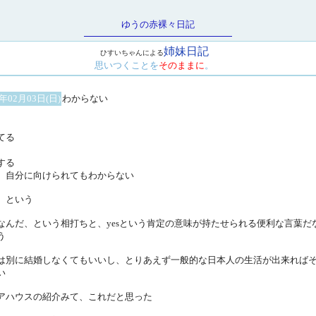
ゆうの赤裸々日記
姉妹日記
ひすいちゃんによる
思いつくことを
そのままに
。
3年02月03日(日)
わからない
てる
する
、自分に向けられてもわからない
、という
なんだ、という相打ちと、yesという肯定の意味が持たせられる便利な言葉だ
う
は別に結婚しなくてもいいし、とりあえず一般的な日本人の生活が出来れば
い
アハウスの紹介みて、これだと思った