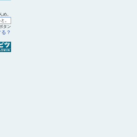
んめ。
ボタン
する？