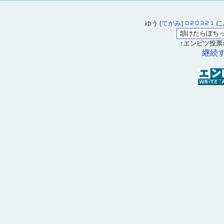
ゆう [
てがみ
]
に
↑エンピツ投票
継続