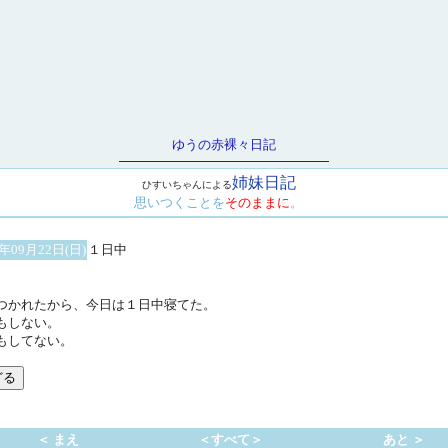
ゆうの赤裸々日記
姉妹日記
ひすいちゃんによる
思いつくことを
そのままに
。
2年09月22日(日)
１日中
つかれたから、今日は１日中寝てた。
もしない。
もしてない。
＜ まえ
＜すべて＞
あと ＞