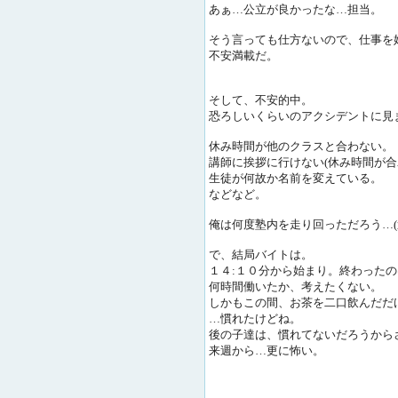
あぁ…公立が良かったな…担当。
そう言っても仕方ないので、仕事を
不安満載だ。
そして、不安的中。
恐ろしいくらいのアクシデントに見
休み時間が他のクラスと合わない。
講師に挨拶に行けない(休み時間が合
生徒が何故か名前を変えている。
などなど。
俺は何度塾内を走り回っただろう…(
で、結局バイトは。
１４:１０分から始まり。終わったの
何時間働いたか、考えたくない。
しかもこの間、お茶を二口飲んだだ
…慣れたけどね。
後の子達は、慣れてないだろうから
来週から…更に怖い。