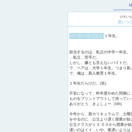
ひすいち
思いつ
2002年04月06日(土)
１年生。
担当するのは、私立の中学一年生。
…私立…苦手だ。
しかし、嫌とも言えないバイトだ。
で、ペアは…大学１年生。つまり新
で、俺は…新人教育１年生。
１年生だらけだ。(笑)
不安になって、昨年度やめた同期に
ものをプリントアウトして持ってい
ありがとう…きょしょー（HN)
今年から、新カリキュラムで、土曜
をやるのに…公立より遅く授業が始
公立クラスが１３:５０から授業が
遅いのはイイ…いや、夜遅いよりは、