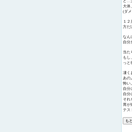
ど…
大体
(ダ
１２
方だ
なん
自分
当た
もし
っと
凄く
あの
怖い
自分
自分
それ
胃が
テス