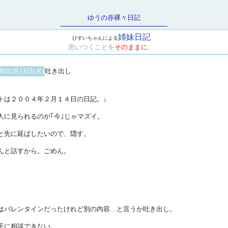
ゆうの赤裸々日記
姉妹日記
ひすいちゃんによる
思いつくことを
そのままに
。
1年02月14日(水)
吐き出し
トは２００４年２月１４日の日記。↓
人に見られるのが｢今｣じゃマズイ。
と先に延ばしたいので、隠す。
んと話すから。ごめん。
はバレンタインだったけれど別の内容…と言うか吐き出し。
子に相談できない。