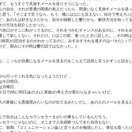
ぎて、もうすぐで見放すメールを送りそうになった。
もの自分、それが普通の関係の友人だったら、間違いなく見放すメールを送
と思う。｢そこまで言うなら、もう、俺にはなにも言えない。自分で考えろ｣
ど、あの人は好きな人だから、自分が経験した鬱だから、解決方法を知って
その方法を紹介したかった。
の糸口がそこに転がってるのに、それをつかむチャンスがあるのに、それを
逃して欲しくない。それだけ。(↑はこの前、逢ったときに話した。…その時は
他の病気が)完治するのがわかってるのに、みすみすそれを逃すのはバカだ｣って
けど…因みにその時は鬱の話ではなかった。)
ら、こっちが自棄になるメールを送るのをこらえて説得と言うかずっと話を
やら行ってくれる気になったようだけど…
は今日明日。
は月曜日。
２日で(特に明日)あの人(と家族)の考え方が変わらなきゃいいけど。
人の家族にも悪循環みたいなのが出てるみたいだし…あの人のメールを見る
んで自分はこんなカウンセラーまがいの事をしているんだろう。
ンセラーじゃないのに…そこまで人生経験つんできた自信もない。
に、前期、｢コミュニケーション論｣と言うものを勉強したし、単位も取った