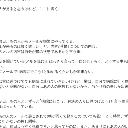
人が見ると思うけれど、ここに書く。
数日、あの人からメールが頻繁にやってくる。
ルが来るのは凄く嬉しいけど、内容が｢鬱｣についての内容。
のメルの内容は自分が鬱の状態であるかと言う事。
話を聞いている(メルを読む)とはっきり言って、自分じゃもう、どうする事も
い。
にメールで｢病院に行こう｣と勧めるくらいしか出来ない。
は首に縄つけてでも病院に連れていきたいけれど、鬱は、自分で病院に行く
ないと意味がない。自分はあの人の家族じゃないから、当たり前の事しか出
３日、あの人と、ずっと｢病院に行こう。解決の入り口見つけよう｣と言う主
ルばっかりしている。
あの人のメールで起こされて(朝が弱くて起きるのはいつも昼)、２,３時間、
く行かないの押し問答。
今日、前日ようやく説得できたと思ってたのに、また、あまりにもあの人が