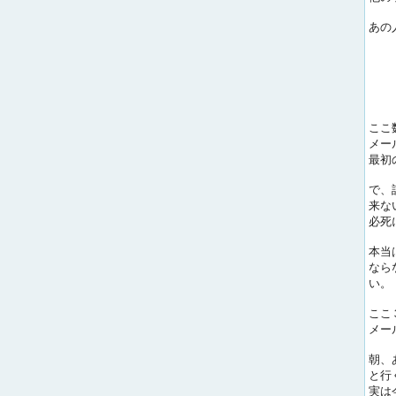
あの
ここ
メー
最初
で、
来な
必死
本当
なら
い。
ここ
メー
朝、
と行
実は