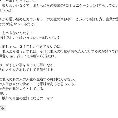
大した事もやってない…
、知り合いいなくて、まともにその授業の｢コミュニケーション｣すらしてな
メじゃん)
月から通い始めたカウンセラーの先生の真似事(…といっても話し方、言葉の
けだが)をやってるだけ。
にも出来ないんだよ？
だけでホントはいっぱいいっぱいだよ？
り前じゃん。２４年しか生きてないのに。
、他人より違うとすれば、それは他人の行動や裏を読んだりするのが好きで(
得意)、後、行ってる学部の関係だけ。
おこがましい事をやってる気になる。
人の人生を左右してしてる気がする。
。
に他人のあの人の人生を左右する権利なんかない。
の人生は自分で決めてこそ意味があると思ってる。
を自分が曲げようとしている。
痛い。
ト以外で胃薬の世話になるの…か？