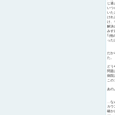
じ過
いつ
いた
けれ
け、
解決
みす
｢(
った
だか
た。
どう
問題
病院
この
あの
…な
カウ
確か