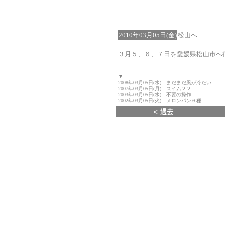
2010年03月05日(金)
松山へ
３月５、６、７日を愛媛県松山市へ
▼
2008年03月05日(水) まだまだ風が冷たい
2007年03月05日(月) スイム２２
2003年03月05日(水) 不要の操作
2002年03月05日(火) メロンパン６種
＜ 過去