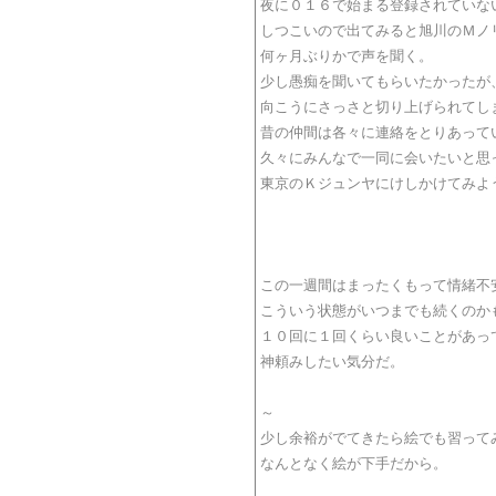
夜に０１６で始まる登録されていな
しつこいので出てみると旭川のＭノ
何ヶ月ぶりかで声を聞く。
少し愚痴を聞いてもらいたかったが
向こうにさっさと切り上げられてし
昔の仲間は各々に連絡をとりあって
久々にみんなで一同に会いたいと思
東京のＫジュンヤにけしかけてみよ
この一週間はまったくもって情緒不
こういう状態がいつまでも続くのか
１０回に１回くらい良いことがあっ
神頼みしたい気分だ。
～
少し余裕がでてきたら絵でも習って
なんとなく絵が下手だから。