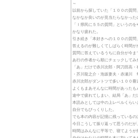
～
以前から探していた「１００の質問
なかなか良いのが見当たらなかった
「Ｉ県民に５５の質問」というのを
かなり疲れた。
引き続き「本好きへの１００の質問
答えるのが難しくてしばらく時間が
質問に答えているうちに自分が今ま
あ行の作者から順にチェックしてみ
「あ」だけで赤川次郎・阿刀田高・
・芥川龍之介・泡坂妻夫・赤瀬川 
赤川次郎がダントツで多い１００冊
よくもまあそんなに時間があったも
途中で疲れてしまい、結局「あ」だ
本読みとしては中の上レベルくらい
自分でもびっくりした。
でも本の内容が記憶に残っているの
今日こうして振り返って思うのだが
時間はみんなに平等で、寝てようが
自分はかなりの時間を本に割いてき