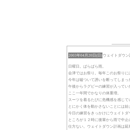
2003年04月20日(日)
ウェイトダウン
日曜日。ぱらぱら雨。
会津ではお祭り。毎年このお祭りに
今年は嘘ついて誘いを断ってしまっ
午後からラグビーの練習が入ってい
ここ一年間でかなりの体重増。
スーツを着るたびに危機感を感じて
とにかく体を動かさないことには始
今日の練習をきっかけにウェイトダ
ところが１２時に後輩から雨で中止
仕方ない。ウェイトダウン計画は延