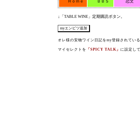
Ｈｏｍｅ
ＢＢＳ
恋文
↓「TABLE WINE」定期購読ボタン。
オレ様の安物ワイン日記をmy登録されてい
マイセレクトを
「SPICY TALK」
に設定し