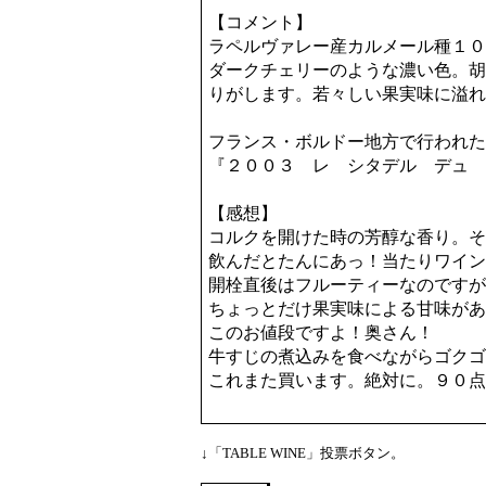
【コメント】
ラペルヴァレー産カルメール種１０
ダークチェリーのような濃い色。胡
りがします。若々しい果実味に溢れ
フランス・ボルドー地方で行われた
『２００３ レ シタデル デュ 
【感想】
コルクを開けた時の芳醇な香り。そ
飲んだとたんにあっ！当たりワイン
開栓直後はフルーティーなのですが
ちょっとだけ果実味による甘味があ
このお値段ですよ！奥さん！
牛すじの煮込みを食べながらゴクゴ
これまた買います。絶対に。９０点
↓「TABLE WINE」投票ボタン。