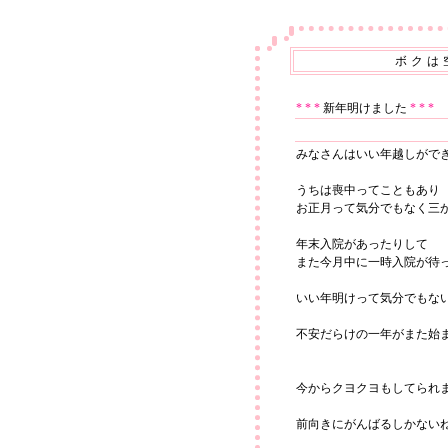
ボクは
* * *
新年明けました
* * *
みなさんはいい年越しがで
うちは喪中ってこともあり
お正月って気分でもなく三
年末入院があったりして
また今月中に一時入院が待
いい年明けって気分でもな
不安だらけの一年がまた始
今からクヨクヨもしてられ
前向きにがんばるしかない