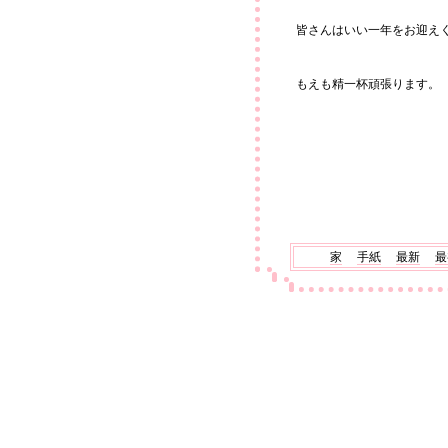
皆さんはいい一年をお迎え
もえも精一杯頑張ります。
家
手紙
最新
最