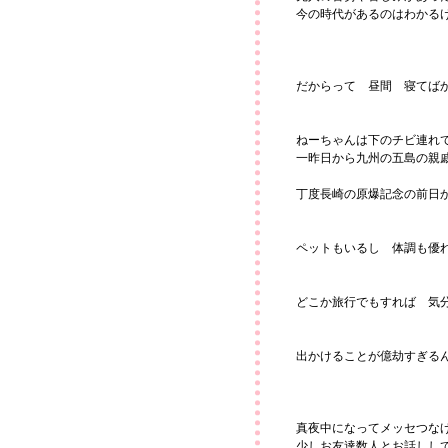
今の時代があるのはわかる
だからって 昼間 寝てば
ねーちゃんは下のチビ連れ
一昨日から九州の五島の親
丁度長崎の原爆記念の前日
ペットもいるし 体調も優
どこか旅行でもすれば 気
出かけることが億劫すぎる
真夜中になってメッセつな
少しお友達数人とお話しし