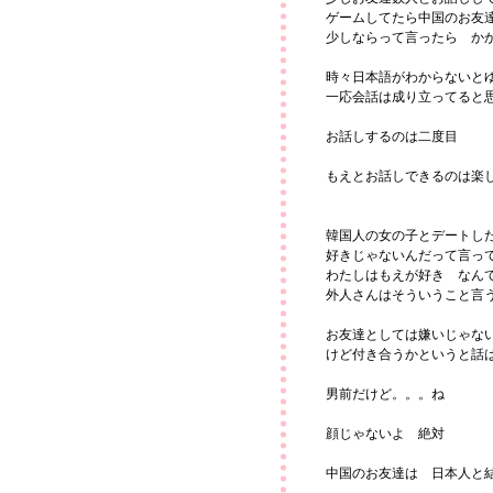
ゲームしてたら中国のお友
少しならって言ったら か
時々日本語がわからないと
一応会話は成り立ってると
お話しするのは二度目
もえとお話しできるのは楽
韓国人の女の子とデートし
好きじゃないんだって言っ
わたしはもえが好き なん
外人さんはそういうこと言
お友達としては嫌いじゃな
けど付き合うかというと話
男前だけど。。。ね
顔じゃないよ 絶対
中国のお友達は 日本人と