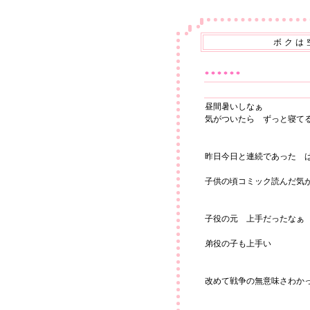
ボクは
* * *
* * *
昼間暑いしなぁ
気がついたら ずっと寝て
昨日今日と連続であった 
子供の頃コミック読んだ気
子役の元 上手だったなぁ
弟役の子も上手い
改めて戦争の無意味さわか