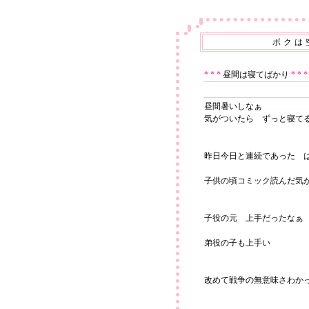
ボクは
* * *
昼間は寝てばかり
* * *
昼間暑いしなぁ
気がついたら ずっと寝て
昨日今日と連続であった 
子供の頃コミック読んだ気
子役の元 上手だったなぁ
弟役の子も上手い
改めて戦争の無意味さわか