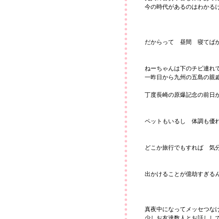
今の時代があるのはわかる
だからって 昼間 寝てば
ねーちゃんは下のチビ連れ
一昨日から九州の五島の親
丁度長崎の原爆記念の前日
ペットもいるし 体調も優
どこか旅行でもすれば 気
出かけることが億劫すぎる
真夜中になってメッセつな
少しお友達数人とお話しし