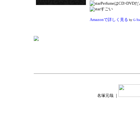
PerfumeはCD>D
すごい
Amazonで詳しく見る
by
G-To
名塚元哉 ｜