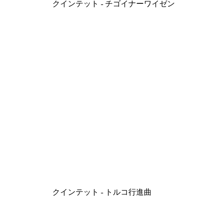
クインテット - チゴイナーワイゼン
クインテット - トルコ行進曲