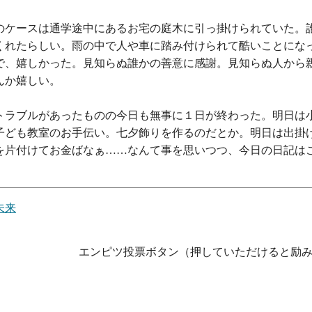
のケースは通学途中にあるお宅の庭木に引っ掛けられていた。
くれたらしい。雨の中で人や車に踏み付けられて酷いことにな
で、嬉しかった。見知らぬ誰かの善意に感謝。見知らぬ人から
んか嬉しい。
トラブルがあったものの今日も無事に１日が終わった。明日は
子ども教室のお手伝い。七夕飾りを作るのだとか。明日は出掛
を片付けてお金ばなぁ……なんて事を思いつつ、今日の日記は
未来
エンピツ投票ボタン（押していただけると励み