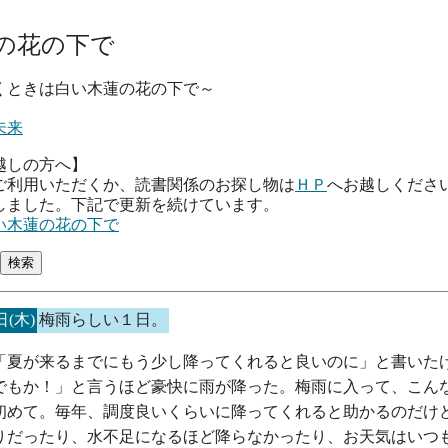
の花の下で
は白い木蓮の花の下で～
未来
越しの方へ】
ご利用いただくか、読書関係のお探し物は
ＨＰ
へお越しくださ
しました。下記で更新を続けています。
い木蓮の花の下で
日(木)
梅雨らしい１日。
「夏が来るまでにもう少し降ってくれると良いのに」と書いた
でもか！」と言うほど豪快に雨が降った。梅雨に入って、こん
初めて。毎年、調度良いくらいに降ってくれると助かるのだけ
りだったり、水不足になるほど降らなかったり、お天気はいつ