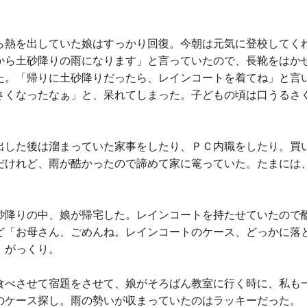
ら熱を出していた娘はすっかり回復。今朝は元気に登校してく
から土砂降りの雨になります」と言っていたので、長靴をはか
た。「帰りに土砂降りだったら、レインコートを着てね」と言
さくなったなぁ」と、呆れてしまった。子どもの頃は口うるさ
。
出した後は溜まっていた家事をしたり、ＰＣ内職をしたり。買
だけれど、雨が酷かったので諦めて家に篭っていた。たまには
砂降りの中、娘が帰宅した。レインコートを持たせていたので
ど「お母さん、ごめんね。レインコートのケース、どっかに落
、がっくり。
食べさせて宿題をさせて、娘がそろばん教室に行く時に、私も
のケース探し。雨の勢いが収まっていたのはラッキーだった。