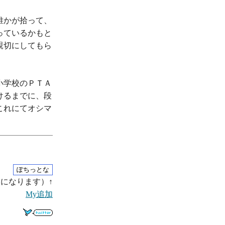
誰かが拾って、
っているかもと
親切にしてもら
小学校のＰＴＡ
けるまでに、段
これにてオシマ
になります）↑
My追加