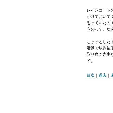
レインコート
かけておいて
思っていたの
うのって、な
ちょっとした
活動で放課後
取り良く家事
イ。
目次
｜
過去
｜