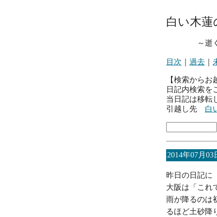
白い木蓮
～逝くとき
目次
｜
過去
｜
【検索からお
日記内検索を
当日記は移転
引越し先
白
2014年07月03
昨日の日記に
大阪は「これ
雨が降るのは
るほど土砂降