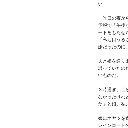
い。
一昨日の夜か
予報で「午後
ートをもたせ
「私も口うる
嫌だったのに
夫と娘を送り
思っていたの
いものだ。
３時過ぎ。土
なかったけれ
た」と娘。私
娘にオヤツを
レインコート